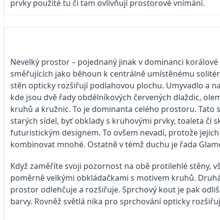
prvky použité tu či tam ovlivňují prostorové vnímání.
Nevelký prostor – pojednaný jinak v dominanci korálové
směřujících jako běhoun k centrálně umístěnému solitér
stěn opticky rozšiřují podlahovou plochu. Umyvadlo a n
kde jsou dvě řady obdélníkových červených dlaždic, olem
kruhů a kružnic. To je dominanta celého prostoru. Tato
starých sídel, byť obklady s kruhovými prvky, toaleta či 
futuristickým designem. To ovšem nevadí, protože jejich
kombinovat mnohé. Ostatně v témž duchu je řada Glamo
Když zaměříte svoji pozornost na obě protilehlé stěny, vš
poměrně velkými obkládačkami s motivem kruhů. Druhá je
prostor odlehčuje a rozšiřuje. Sprchový kout je pak odli
barvy. Rovněž světlá nika pro sprchování opticky rozšiřu