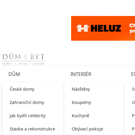
Skip to content
DŮM
INTERIÉR
S
České domy
Návštěvy
S
Zahraniční domy
Koupelny
O
Jak bydlí celebrity
Kuchyně
P
Stavba a rekonstrukce
Obývací pokoje
P