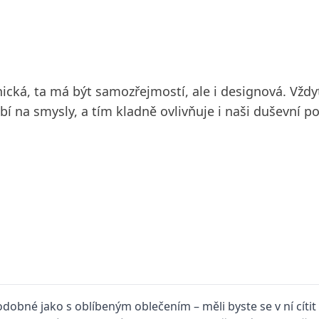
cká, ta má být samozřejmostí, ale i designová. Vždyť 
obí na smysly, a tím kladně ovlivňuje i naši duševní p
odobné jako s oblíbeným oblečením – měli byste se v ní cíti