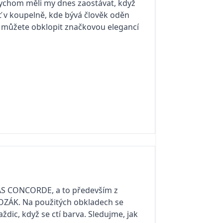
 bychom měli my dnes zaostávat, když
yť v koupelně, kde bývá člověk oděn
se můžete obklopit značkovou elegancí
LAS CONCORDE, a to především z
KOZÁK. Na použitých obkladech se
dic, když se ctí barva. Sledujme, jak