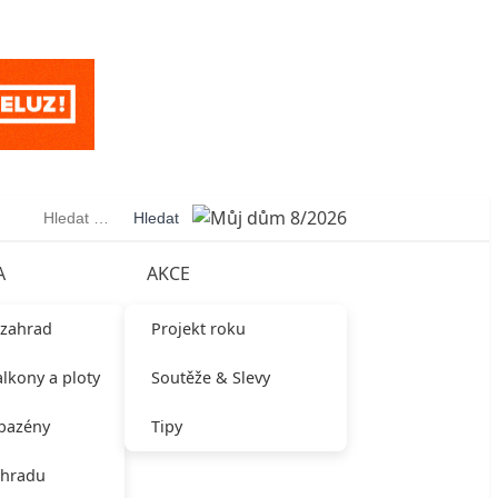
Vyhledávání
A
AKCE
 zahrad
Projekt roku
alkony a ploty
Soutěže & Slevy
 bazény
Tipy
ahradu