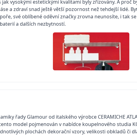
s jak vysokými estetickými kvalitami byly zřizovány. A proč
se a zdraví snad ještě větší pozornost než tehdejší lidé. B
spoře, své oblíbené oděvní značky zrovna neunosíte, i tak 
aterií a dalších nezbytností.
 keramiky řady Glamour od italského výrobce CERAMICHE AT
aké tento model pojmenován v nabídce koupelnového studia 
tlivých plochách dekorační vzory, velikosti obkladů či dlaž