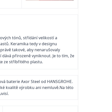
ch tónů, střídání velikostí a
astů. Keramika tedy v designu
 právě takové, aby nenarušovaly
 dává přirozeně vyniknout. Je to tím, že
e ze stříbřitého plastu.
dlová baterie Axor Steel od HANSGROHE.
oké kvalitě výrobku ani nemluvě.Na této
visí.