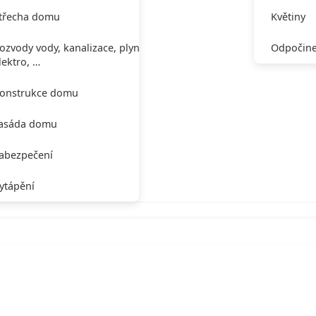
třecha domu
Květiny
ozvody vody, kanalizace, plynu,
Odpočine
lektro, …
onstrukce domu
asáda domu
abezpečení
ytápění