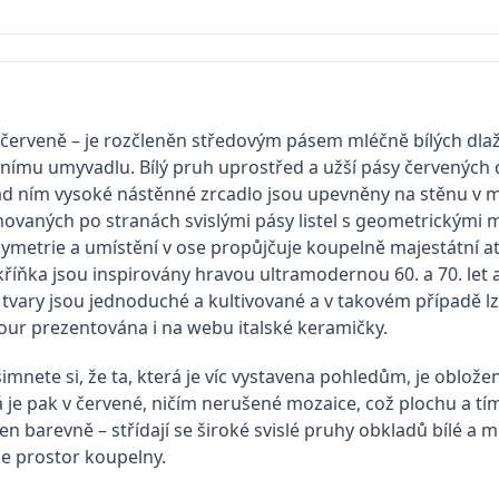
 červeně – je rozčleněn středovým pásem mléčně bílých dlaž
nímu umyvadlu. Bílý pruh uprostřed a užší pásy červených 
ad ním vysoké nástěnné zrcadlo jsou upevněny na stěnu v m
ovaných po stranách svislými pásy listel s geometrickými 
 symetrie a umístění v ose propůjčuje koupelně majestátní 
skříňka jsou inspirovány hravou ultramodernou 60. a 70. let 
 tvary jsou jednoduché a kultivované a v takovém případě l
ur prezentována i na webu italské keramičky.
imnete si, že ta, která je víc vystavena pohledům, je oblože
 pak v červené, ničím nerušené mozaice, což plochu a tím 
šen barevně – střídají se široké svislé pruhy obkladů bílé a
je prostor koupelny.