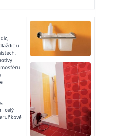
dic,
dlaždic u
ístech,
motivy
atmosféru
a
ze
na
i celý
 meruňkové