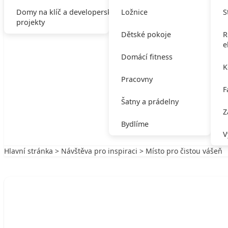
Domy na klíč a developerské
Ložnice
S
projekty
Dětské pokoje
R
e
Domácí fitness
K
Pracovny
F
Šatny a prádelny
Z
Bydlíme
V
Hlavní stránka
>
Návštěva pro inspiraci
> Místo pro čistou vášeň
Zpět na Návštěva pro inspiraci
NÁVŠTĚVA PRO INSPIRACI
Místo pro čistou vášeň