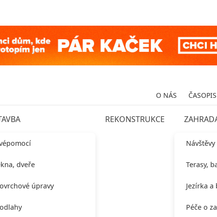
O NÁS
ČASOPIS
TAVBA
REKONSTRUKCE
ZAHRAD
vépomocí
Návštěvy
kna, dveře
Terasy, b
ovrchové úpravy
Jezírka a
odlahy
Péče o z