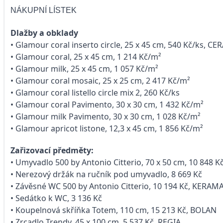
NÁKUPNÍ LÍSTEK
Dlažby a obklady
• Glamour coral inserto circle, 25 x 45 cm, 540 Kč/ks
• Glamour coral, 25 x 45 cm, 1 214 Kč/m²
• Glamour milk, 25 x 45 cm, 1 057 Kč/m²
• Glamour coral mosaic, 25 x 25 cm, 2 417 Kč/m²
• Glamour coral listello circle mix 2, 260 Kč/ks
• Glamour coral Pavimento, 30 x 30 cm, 1 432 Kč/m²
• Glamour milk Pavimento, 30 x 30 cm, 1 028 Kč/m²
• Glamour apricot listone, 12,3 x 45 cm, 1 856 Kč/m²
Zařizovací předměty:
• Umyvadlo 500 by Antonio Citterio, 70 x 50 cm, 10 848
• Nerezový držák na ručník pod umyvadlo, 8 669 Kč
• Závěsné WC 500 by Antonio Citterio, 10 194 Kč, KERAM
• Sedátko k WC, 3 136 Kč
• Koupelnová skříňka Totem, 110 cm, 15 213 Kč, BOLAN
• Zrcadlo Trendy, 45 x 100 cm, 5 537 Kč, REGIA