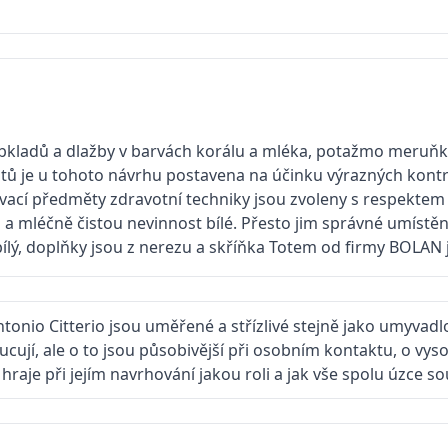
ladů a dlažby v barvách korálu a mléka, potažmo meruňkový
ů je u tohoto návrhu postavena na účinku výrazných kontr
vací předměty zdravotní techniky jsou zvoleny s respektem
a mléčně čistou nevinnost bílé. Přesto jim správné umístění
 bílý, doplňky jsou z nerezu a skříňka Totem od firmy BOLAN j
tonio Citterio jsou uměřené a střízlivé stejně jako umyva
ucují, ale o to jsou působivější při osobním kontaktu, o vys
aje při jejím navrhování jakou roli a jak vše spolu úzce sou