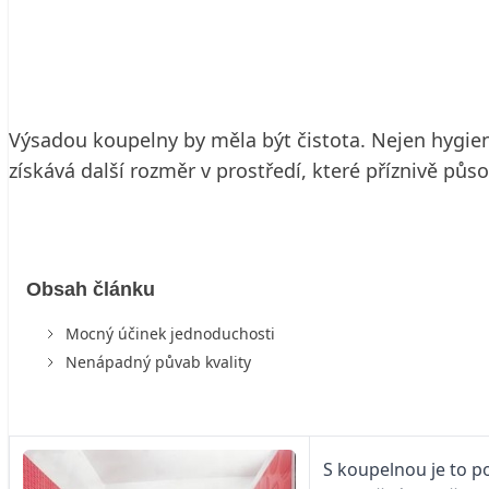
12. 12. 2006
5 min. čtení
Výsadou koupelny by měla být čistota. Nejen hygieni
získává další rozměr v prostředí, které příznivě půs
Obsah článku
Mocný účinek jednoduchosti
Nenápadný půvab kvality
S koupelnou je to p