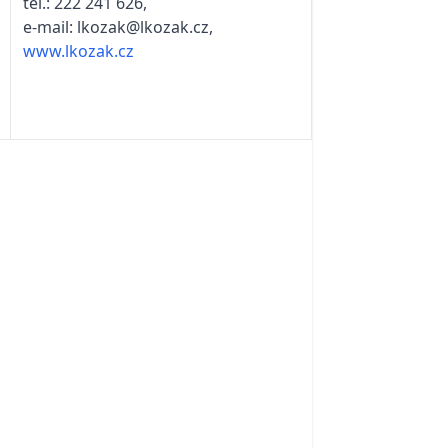
tel.: 222 241 626,
e-mail: lkozak@lkozak.cz,
www.lkozak.cz