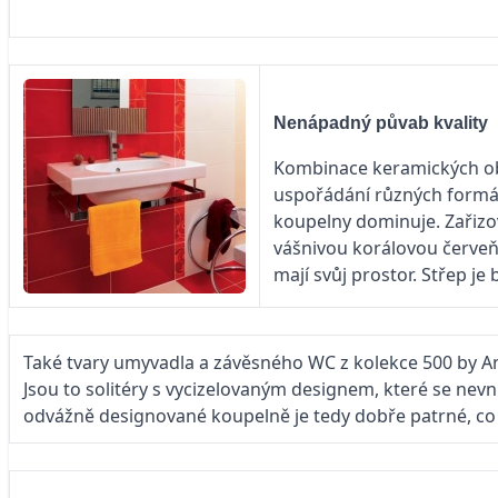
Nenápadný půvab kvality
Kombinace keramických obk
uspořádání různých formát
koupelny dominuje. Zařizo
vášnivou korálovou červeň 
mají svůj prostor. Střep je
Také tvary umyvadla a závěsného WC z kolekce 500 by An
Jsou to solitéry s vycizelovaným designem, které se nevn
odvážně designované koupelně je tedy dobře patrné, co hr