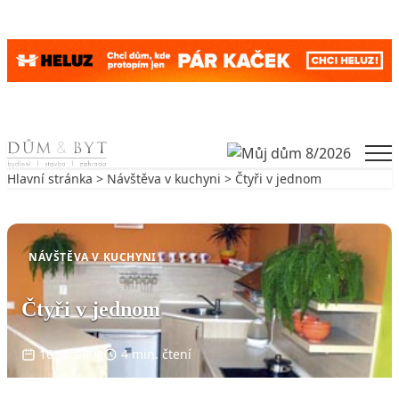
Skip to content
Men
Hlavní stránka
>
Návštěva v kuchyni
> Čtyři v jednom
Zpět na Návštěva v kuchyni
NÁVŠTĚVA V KUCHYNI
Čtyři v jednom
16. 8. 2008
4 min. čtení