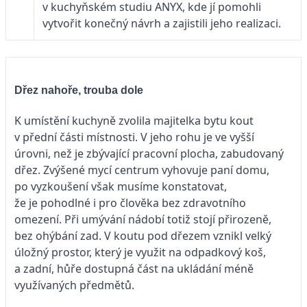
v kuchyňském studiu ANYX, kde jí pomohli
vytvořit konečný návrh a zajistili jeho realizaci.
Dřez nahoře, trouba dole
K umístění kuchyně zvolila majitelka bytu kout
v přední části místnosti. V jeho rohu je ve vyšší
úrovni, než je zbývající pracovní plocha, zabudovaný
dřez. Zvýšené mycí centrum vyhovuje paní domu,
po vyzkoušení však musíme konstatovat,
že je pohodlné i pro člověka bez zdravotního
omezení. Při umývání nádobí totiž stojí přirozeně,
bez ohýbání zad. V koutu pod dřezem vznikl velký
úložný pro­stor, který je využit na odpadkový koš,
a zadní, hůře dostupná část na ukládání méně
využívaných předmětů.