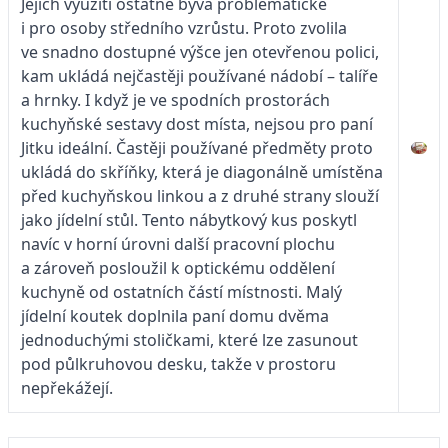
Jejich využití ostatně bývá problematické
i pro osoby středního vzrůstu. Proto zvolila
ve snadno dostupné výšce jen otevřenou polici,
kam ukládá nejčastěji používané nádobí – talíře
a hrnky. I když je ve spodních prostorách
kuchyňské sestavy dost místa, nejsou pro paní
Jitku ideální. Častěji používané předměty proto
ukládá do skříňky, která je diagonálně umístěna
před kuchyňskou linkou a z druhé strany slouží
jako jídelní stůl. Tento nábytkový kus poskytl
navíc v horní úrovni další pracovní plochu
a zároveň posloužil k optickému oddělení
kuchyně od ostatních částí místnosti. Malý
jídelní koutek doplnila paní domu dvěma
jednoduchými stoličkami, které lze zasunout
pod půlkruhovou desku, takže v prostoru
nepřekážejí.