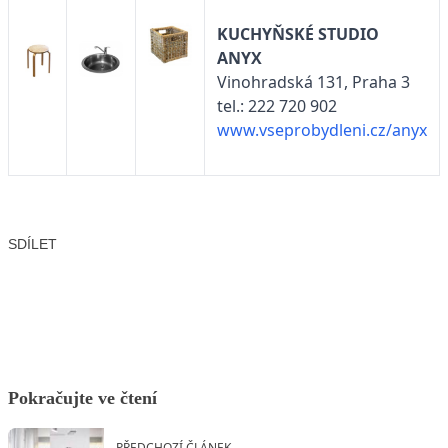
KUCHYŇSKÉ STUDIO
ANYX
Vinohradská 131, Praha 3
tel.: 222 720 902
www.vseprobydleni.cz/anyx
SDÍLET
Facebook
X
LinkedIn
Email
Pokračujte ve čtení
PŘEDCHOZÍ ČLÁNEK