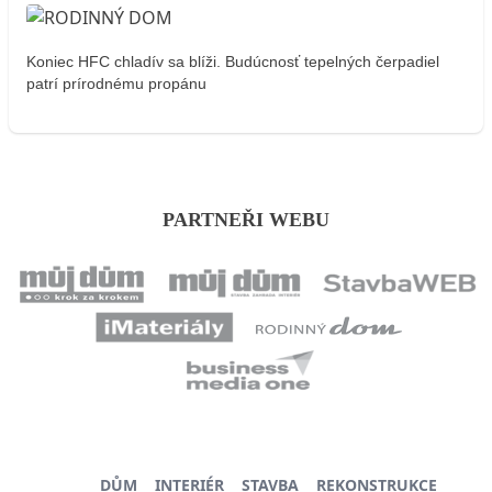
Koniec HFC chladív sa blíži. Budúcnosť tepelných čerpadiel
patrí prírodnému propánu
PARTNEŘI WEBU
DŮM
INTERIÉR
STAVBA
REKONSTRUKCE