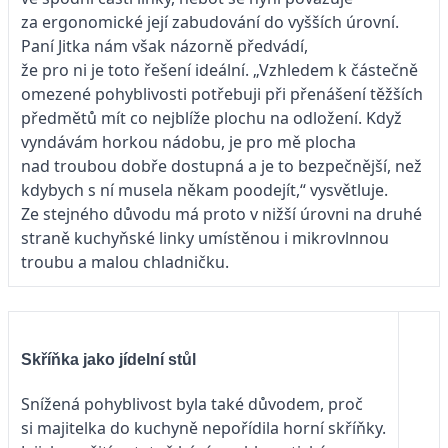
za ergonomické její zabudování do vyšších úrovní.
Paní Jitka nám však názorně předvádí,
že pro ni je toto řešení ideální. „Vzhledem k částečně
omezené pohyblivosti potřebuji při přenášení těžších
předmětů mít co nejblíže plochu na odlože­ní. Když
vyndávám horkou nádo­bu, je pro mě plocha
nad troubou dobře dostupná a je to bezpečnější, než
kdybych s ní musela někam poodejít,“ vysvětluje.
Ze stejného důvodu má proto v nižší úrovni na druhé
straně kuchyňské linky umístěnou i mikrovlnnou
troubu a malou chladničku.
Skříňka jako jídelní stůl
Snížená pohyblivost byla také důvodem, proč
si majitelka do kuchyně nepořídila horní skříňky.