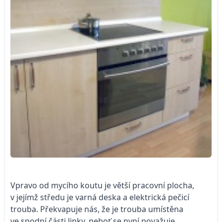
Vpravo od mycího koutu je větší pracovní plocha,
v jejímž středu je varná deska a elektrická pečicí
trouba. Překvapuje nás, že je trouba umístěna
ve spodní části linky, neboť se nyní považuje