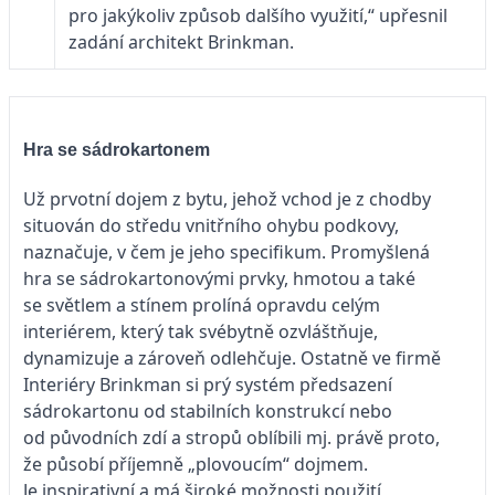
pro jakýkoliv způsob dalšího využití,“ upřesnil
zadání architekt Brinkman.
Hra se sádrokartonem
Už prvotní dojem z bytu, jehož vchod je z chodby
situován do středu vnitřního ohybu podkovy,
naznačuje, v čem je jeho specifikum. Promyšlená
hra se sádrokartonovými prvky, hmotou a také
se světlem a stínem prolíná opravdu celým
interiérem, který tak svébytně ozvláštňuje,
dynamizuje a zároveň odlehčuje. Ostatně ve firmě
Interiéry Brinkman si prý systém předsazení
sádrokartonu od stabilních konstrukcí nebo
od původních zdí a stropů oblíbili mj. právě proto,
že působí příjemně „plovoucím“ dojmem.
Je inspirativní a má široké možnosti použití,