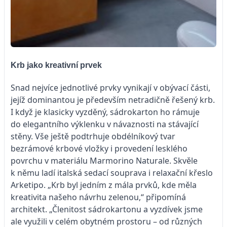
Krb jako kreativní prvek
Snad nejvíce jednotlivé prvky vynikají v obývací části,
jejíž dominantou je především netradičně řešený krb.
I když je klasicky vyzděný, sádrokarton ho rámuje
do elegantního výklenku v návaznosti na stávající
stěny. Vše ještě podtrhuje obdélníkový tvar
bezrámové krbové vložky i provedení lesklého
povrchu v materiálu Marmorino Naturale. Skvěle
k němu ladí italská sedací souprava i relaxační křeslo
Arketipo. „Krb byl jedním z mála prvků, kde měla
kreativita našeho návrhu zelenou,“ připomíná
architekt. „Členitost sádrokartonu a vyzdívek jsme
ale využili v celém obytném prostoru – od různých