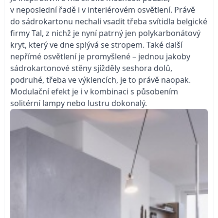
v neposlední řadě i v interiérovém osvětlení. Právě
do sádrokartonu nechali vsadit třeba svítidla belgické
firmy Tal, z nichž je nyní patrný jen polykarbonátový
kryt, který ve dne splývá se stropem. Také další
nepřímé osvětlení je promyšlené – jednou jakoby
sádrokartonové stěny sjížděly seshora dolů,
podruhé, třeba ve výklencích, je to právě naopak.
Modulační efekt je i v kombinaci s působením
solitérní lampy nebo lustru dokonalý.