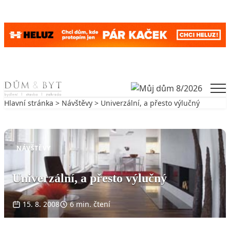
Skip to content
Men
Hlavní stránka
>
Návštěvy
> Univerzální, a přesto výlučný
Zpět na Návštěvy
NÁVŠTĚVY
Univerzální, a přesto výlučný
15. 8. 2008
6 min. čtení