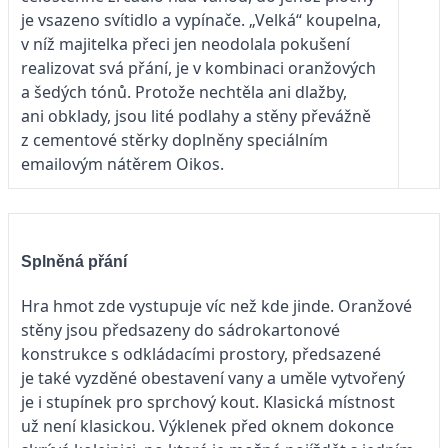
je vsazeno svítidlo a vypínače. „Velká“ koupelna,
v níž majitelka přeci jen neodolala pokušení
realizovat svá přání, je v kombinaci oranžových
a šedých tónů. Protože nechtěla ani dlažby,
ani obklady, jsou lité podlahy a stěny převážně
z cementové stěrky doplněny speciálním
emailovým nátěrem Oikos.
Splněná přání
Hra hmot zde vystupuje víc než kde jinde. Oranžové
stěny jsou předsazeny do sádrokartonové
konstrukce s odkládacími prostory, předsazené
je také vyzděné obestavení vany a uměle vytvořený
je i stupínek pro sprchový kout. Klasická místnost
už není klasickou. Výklenek před oknem dokonce