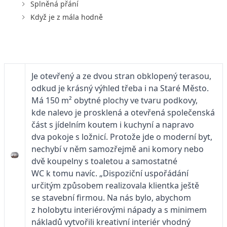
Splněná přání
Když je z mála hodně
Je otevřený a ze dvou stran obklopený terasou,
odkud je krásný výhled třeba i na Staré Město.
Má 150 m² obytné plochy ve tvaru podkovy,
kde nalevo je prosklená a otevřená společenská
část s jídelním koutem i kuchyní a napravo
dva pokoje s ložnicí. Protože jde o moderní byt,
nechybí v něm samozřejmě ani komory nebo
dvě koupelny s toaletou a samostatné
WC k tomu navíc. „Dispoziční uspořádání
určitým způsobem realizovala klientka ještě
se stavební firmou. Na nás bylo, abychom
z holobytu interiérovými nápady a s minimem
nákladů vytvořili kreativní interiér vhodný