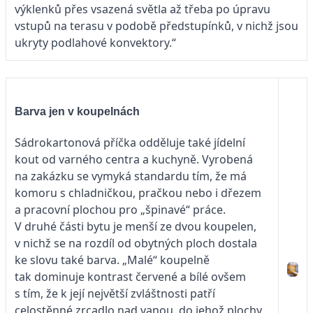
výklenků přes vsazená světla až třeba po úpravu
vstupů na terasu v podobě předstupínků, v nichž jsou
ukryty podlahové konvektory.“
Barva jen v koupelnách
Sádrokartonová příčka odděluje také jídelní
kout od varného centra a kuchyně. Vyrobená
na zakázku se vymyká standardu tím, že má
komoru s chladničkou, pračkou nebo i dřezem
a pracovní plochou pro „špinavé“ práce.
V druhé části bytu je menší ze dvou koupelen,
v nichž se na rozdíl od obytných ploch dostala
ke slovu také barva. „Malé“ koupelně
tak dominuje kontrast červené a bílé ovšem
s tím, že k její největší zvláštnosti patří
celostěnné zrcadlo nad vanou, do jehož plochy