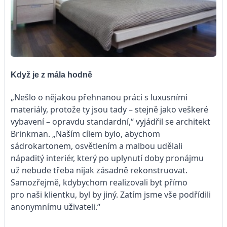
Když je z mála hodně
„Nešlo o nějakou přehnanou práci s luxusními
materiály, protože ty jsou tady – stejně jako veškeré
vybavení – opravdu standardní,“ vyjádřil se architekt
Brinkman. „Naším cílem bylo, abychom
sádrokartonem, osvětlením a malbou udělali
nápaditý interiér, který po uplynutí doby pronájmu
už nebude třeba nijak zásadně rekonstruovat.
Samozřejmě, kdybychom realizovali byt přímo
pro naši klientku, byl by jiný. Zatím jsme vše podřídili
anonymnímu uživateli.“