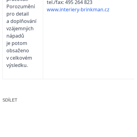
tel./fax: 495 264 823
Porozumění
www.interiery-brinkman.cz
pro detail
a doplňování
vzájemných
nápadů
je potom
obsaženo
v celkovém
výsledku.
SDÍLET
Facebook
X
LinkedIn
Email