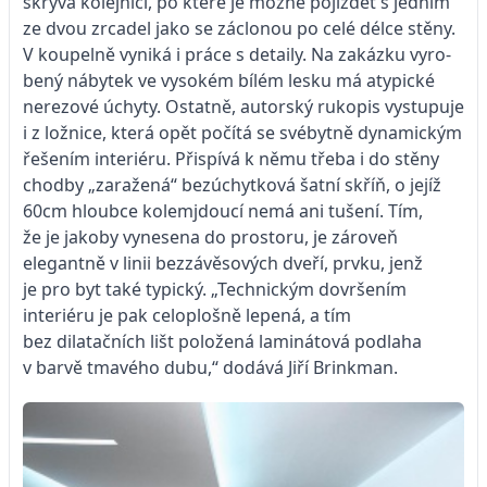
skrývá kolejnici, po které je možné pojíždět s jedním
ze dvou zrcadel jako se záclonou po celé délce stěny.
V koupelně vyniká i práce s detaily. Na zakázku vyro­
bený nábytek ve vysokém bílém lesku má atypické
nerezové úchyty. Ostatně, autorský rukopis vystupuje
i z ložnice, která opět počítá se svébytně dynamickým
řešením interiéru. Přispívá k němu třeba i do stěny
chodby „zaražená“ bezúchytková šatní skříň, o jejíž
60cm hloubce kolemjdoucí nemá ani tušení. Tím,
že je jakoby vyne­sena do prostoru, je zároveň
elegantně v linii bezzávěsových dveří, prvku, jenž
je pro byt také typický. „Technickým dovršením
interiéru je pak celoplošně lepená, a tím
bez dilatačních lišt položená laminátová podlaha
v barvě tmavého dubu,“ dodává Jiří Brinkman.