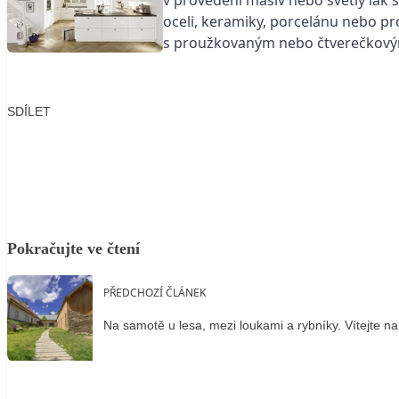
oceli, keramiky, porcelánu nebo pr
s proužkovaným nebo čtverečkov
SDÍLET
Facebook
X
LinkedIn
Email
Pokračujte ve čtení
PŘEDCHOZÍ ČLÁNEK
Na samotě u lesa, mezi loukami a rybníky. Vítejte n