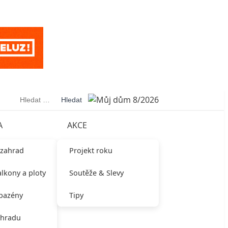
Vyhledávání
A
AKCE
 zahrad
Projekt roku
alkony a ploty
Soutěže & Slevy
 bazény
Tipy
ahradu