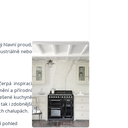
ný hlavní proud,
dustriálně nebo
čerpá inspiraci
mění a přírodní
 řešené kuchyně
tak i zdobnější
ch chalupách.
ní pohled