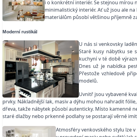
i o konkrétní interiér. Se stejnou mírou
minimalistický interiér. Ať už jsou ale 
materiálům působí většinou příjemně 
Moderní rustikál
U nás si venkovsky laděn
Staré kusy nábytku se s
kuchyní v té době výrazn
Dnes už je nabídka pest
Přestože vzhledově při
modelů.
Uvnitř jsou vybavené kva
prvky. Nákladnější lak, masiv a dýhu mohou nahradit fól
dřeva, takže nábytek působí autenticky. Místo kamenné ne
staré dlažby nebo prkenné podlahy se postarají věrné imitac
Atmosféry venkovského stylu lze v 
v provedení masiv nebo světlý lak s