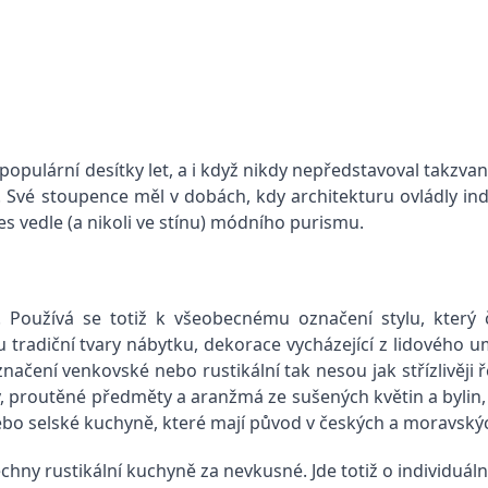
y populární desítky let, a i když nikdy nepředstavoval takzva
 Své stoupence měl v dobách, kdy architekturu ovládly in
es vedle (a nikoli ve stínu) módního purismu.
ké. Používá se totiž k všeobecnému označení stylu, který 
tradiční tvary nábytku, dekorace vycházející z lidového u
načení venkovské nebo rustikální tak nesou jak střízlivěji
y, proutěné předměty a aranžmá ze sušených květin a bylin, 
ebo selské kuchyně, které mají původ v českých a moravský
šechny rustikální kuchyně za nevkusné. Jde totiž o individuál