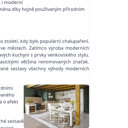
k i moderní
 zejména díky hojně používaným přírodním
 století, kdy bylo populární chalupaření.
ti ve městech. Zatímco výroba moderních
avých kuchyní s prvky venkovského stylu.
klasickými většina renomovaných značek.
ované sestavy všechny výhody moderních
rdními
ovaného
a o efekt
ché sestavě
ltované