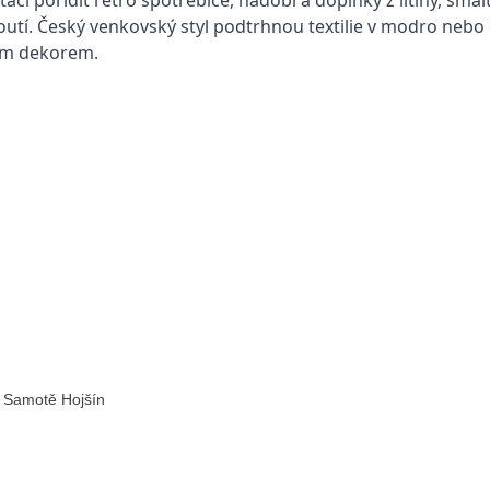
outí. Český venkovský styl podtrhnou textilie v modro neb
ým dekorem.
a Samotě Hojšín