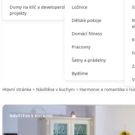
Domy na klíč a developerské
Ložnice
S
projekty
Dětské pokoje
R
e
Domácí fitness
K
Pracovny
F
Šatny a prádelny
Z
Bydlíme
V
Hlavní stránka
>
Návštěva v kuchyni
> Harmonie a romantika v rus
Zpět na Návštěva v kuchyni
NÁVŠTĚVA V KUCHYNI