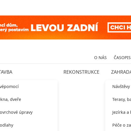
O NÁS
ČASOPIS
TAVBA
REKONSTRUKCE
ZAHRAD
vépomocí
Návštěvy
kna, dveře
Terasy, b
ovrchové úpravy
Jezírka a
odlahy
Péče o z