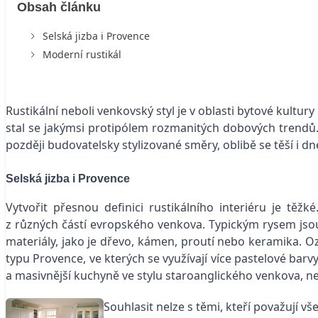
Obsah článku
Selská jizba i Provence
Moderní rustikál
Rustikální neboli venkovský styl je v oblasti bytové kultur
stal se jakýmsi protipólem rozmanitých dobových trendů.
později budovatelsky stylizované směry, oblibě se těší i dn
Selská jizba i Provence
Vytvořit přesnou definici rustikálního interiéru je těž
z různých částí evropského venkova. Typickým rysem jsou 
materiály, jako je dřevo, kámen, proutí nebo keramika. Oz
typu Provence, ve kterých se využívají více pastelové barv
a masivnější kuchyně ve stylu staroanglického venkova, n
Souhlasit nelze s těmi, kteří považují v