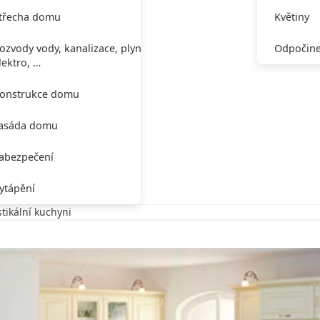
třecha domu
Květiny
ozvody vody, kanalizace, plynu,
Odpočine
lektro, …
onstrukce domu
asáda domu
abezpečení
ytápění
tikální kuchyni