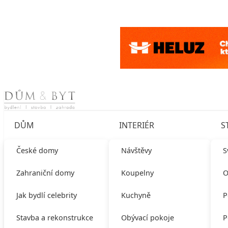
Skip to content
DŮM
INTERIÉR
S
České domy
Návštěvy
S
Zahraniční domy
Koupelny
O
Jak bydlí celebrity
Kuchyně
P
Stavba a rekonstrukce
Obývací pokoje
P