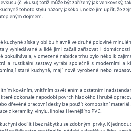
 nevkusu (či vkusu) totiž může být zařízený jak venkovský, ta
na kuchyně tohoto stylu názory jakékoli, nelze jim upřít, že
zatepleným dojmem.
é kuchyně získaly oblibu hlavně ve druhé polovině minulého
taly vyhledávané a lidé jimi začali zařizovat i domácnos
ě pokulhávala, v omezené nabídce trhu bylo několik zajím
rá a rustikální sestavy vyrábí společně s moderními a 
pomínají staré kuchyně, mají nově vyrobené nebo repas
litním kováním, vnitřním osvětlením a ostatními nadstanda
ie, které dokonale napodobí povrch hladkého i hrubě oprac
bo dřevěné pracovní desky lze použít kompozitní materiál 
e z keramiky, vinylu, linolea i levnějšího PVC.
kuchyni docílit i bez nábytku se zdobnými prvky. K jednodu
tačí pořídit retro spotřebiče, nádobí a doplňky z litiny, sma