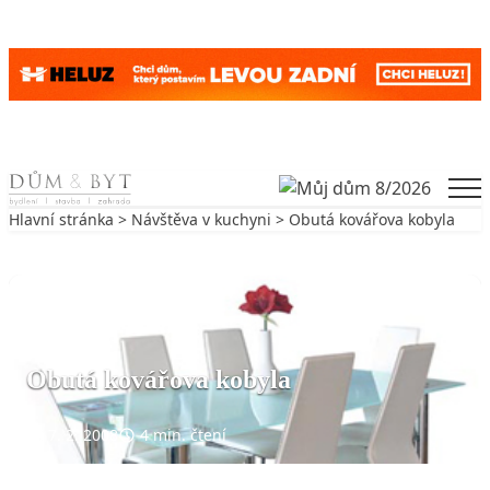
Skip to content
Men
Hlavní stránka
>
Návštěva v kuchyni
> Obutá kovářova kobyla
Zpět na Návštěva v kuchyni
NÁVŠTĚVA V KUCHYNI
Obutá kovářova kobyla
7. 2. 2008
4 min. čtení