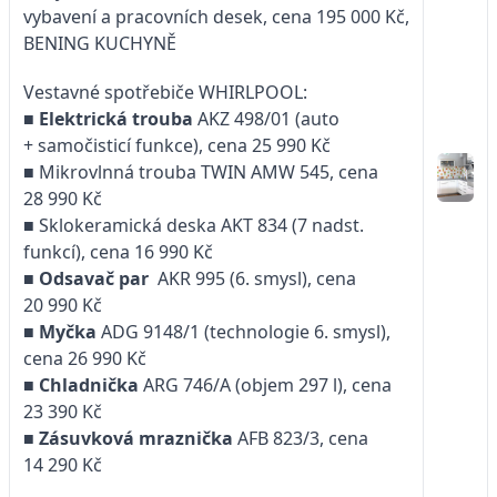
vybavení a pracovních desek, cena 195 000 Kč,
BENING KUCHYNĚ
Vestavné spotřebiče WHIRLPOOL:
■
Elektrická trouba
AKZ 498/01 (auto
+ samočisticí funkce), cena 25 990 Kč
■ Mikrovlnná trouba TWIN AMW 545, cena
28 990 Kč
■ Sklokeramická deska AKT 834 (7 nadst.
funkcí), cena 16 990 Kč
■
Odsavač par
AKR 995 (6. smysl), cena
20 990 Kč
■
Myčka
ADG 9148/1 (technologie 6. smysl),
cena 26 990 Kč
■
Chladnička
ARG 746/A (objem 297 l), cena
23 390 Kč
■
Zásuvková mraznička
AFB 823/3, cena
14 290 Kč