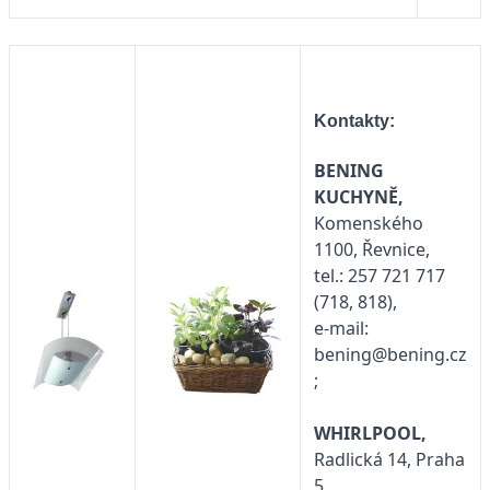
Kontakty:
BENING
KUCHYNĚ,
Komenského
1100, Řevnice,
tel.: 257 721 717
(718, 818),
e-mail:
bening@bening.cz
;
WHIRLPOOL,
Radlická 14, Praha
5,