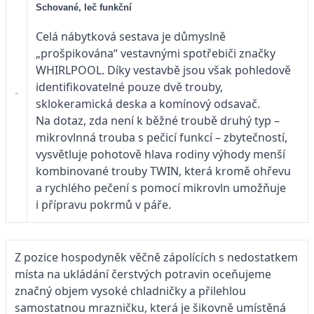
Schované, leč funkční
Celá nábytková sestava je důmyslně
„prošpikována“ vestavnými spotřebiči značky
WHIRLPOOL. Díky vestavbě jsou však pohledově
identifikovatelné pouze dvě trouby,
sklokeramická deska a komínový odsavač.
Na dotaz, zda není k běžné troubě druhý typ –
mikrovlnná trouba s pečicí funkcí – zbytečností,
vysvětluje pohotově hlava rodiny výhody menší
kombinované trouby TWIN, která kromě ohřevu
a rychlého pečení s pomocí mikrovln umožňuje
i přípravu pokrmů v páře.
Z pozice hospodyněk věčně zápolících s nedostatkem
místa na ukládání čerstvých potravin oceňujeme
značný objem vysoké chladničky a přilehlou
samostatnou mrazničku, která je šikovně umístěná