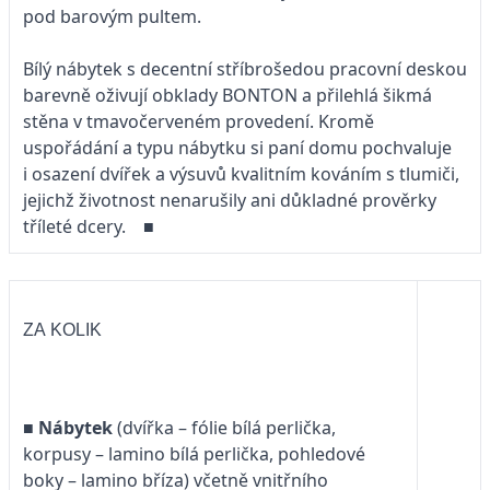
pod barovým pultem.
Bílý nábytek s decentní stříbrošedou pracovní deskou
barevně oživují obklady BONTON a přilehlá šikmá
stěna v tmavočerveném provedení. Kromě
uspořádání a typu nábytku si paní domu pochvaluje
i osazení dvířek a výsuvů kvalitním kováním s tlumiči,
jejichž životnost nenarušily ani důkladné prověrky
tříleté dcery. ■
ZA KOLIK
■
Nábytek
(dvířka – fólie bílá perlička,
korpusy – lamino bílá perlička, pohledové
boky – lamino bříza) včetně vnitřního