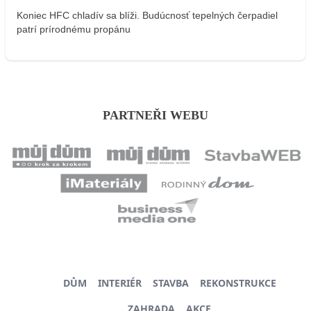
Koniec HFC chladív sa blíži. Budúcnosť tepelných čerpadiel
patrí prírodnému propánu
PARTNEŘI WEBU
DŮM
INTERIÉR
STAVBA
REKONSTRUKCE
ZAHRADA
AKCE