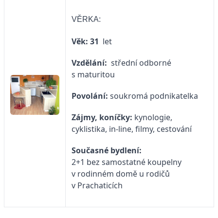
VĚRKA:
Věk: 31
let
Vzdělání:
střední odborné
s maturitou
Povolání:
soukromá podnikatelka
Zájmy, koníčky:
kynologie,
cyklistika, in-line, filmy, cestování
Současné bydlení:
2+1 bez samostatné koupelny
v rodinném domě u rodičů
v Prachaticích