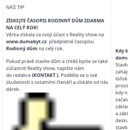
NÁŠ TIP
ZÍSKEJTE ČASOPIS RODINNÝ DŮM ZDARMA
NA CELÝ ROK!
Věrka získala za svoji účast v Reality show na
www.dumabyt.cz
předplatné časopisu
Rodinný dům
na celý rok.
Kdy b
domu 
Pokud právě stavíte dům a chtěli byste se také
Stavb
zúčastnit Reality show, napište nám
zaháji
do redakce
(KONTAKT
).
Podělíte se o své
loňsk
zkušenosti s ostatními čtenáři a získáte od nás
prosin
dárek.
kdy n
začala
základ
a zákl
desku.
stavby