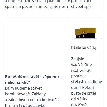
a bude sloužit zároveň jako útočiště pro psa při
špatném počasí. Samozřejmě nesmí chybět spíž.
Ptejte se Věrky!
Zaujalo
vás Věrčino
rozhodnutí
postavit
Budeš dům stavět svépomocí,
si vlastní rodinný
nebo na klíč?
dům? Pokud
Dům budeme stavět
byste se chtěli
kombinovaně. Základy
od Věrky
a základovou desku bude dělat
dozvědět
firma a hrubou stavbu