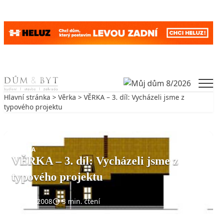
Skip to content
Men
Hlavní stránka
>
Věrka
> VĚRKA – 3. díl: Vycházeli jsme z
typového projektu
Zpět na Věrka
VĚRKA
VĚRKA – 3. díl: Vycházeli jsme z
typového projektu
7. 2. 2008
3 min. čtení