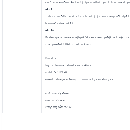
slouží svému účelu. Součástí je i prameniště a potok, kde se voda pr
obr 9
Jedna z největších realizací v zahraničí je již dnes také poněkud 
betonové stěny pod fílií
obr 10
Prudké spády potoka je nejlepší řešit soustavou peřejí, na kterých 
v bezprostřední blízkosti tekoucí vody.
Kontakty:
Ing. Jiří Prouza, zahradní architektura,
mobil: 777 123 700
e-mail:
zahrady.cz@volny.cz
,
www.volny.cz/zahrady.cz
text: Jana Pyšková
foto: Jiří Prouza
zdroj: Můj dům 9/2003