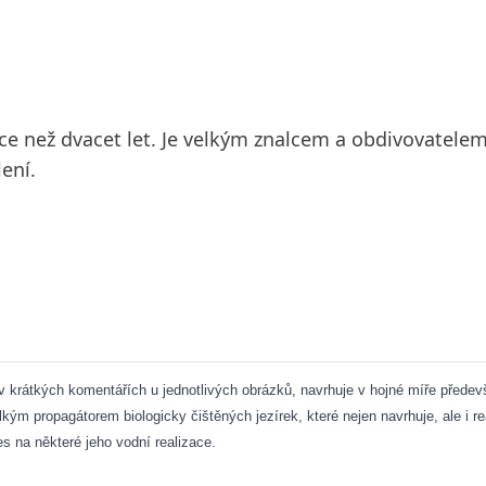
více než dvacet let. Je velkým znalcem a obdivovatele
ení.
v krátkých komentářích u jednotlivých obrázků, navrhuje v hojné míře předevší
lkým propagátorem biologicky čištěných jezírek, které nejen navrhuje, ale i r
s na některé jeho vodní realizace.