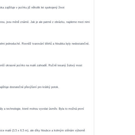
zajišťuje v jezírku již několik let spokojený život
rostou, jsou méně známé. Jak je ale patrné z obrázku, najdeme mezi nimi
ě velmi jednoduché. Rovněž tvarování břehů a hloubka byly nedostatečné,
 menší okrasné jezírko na malé zahradě. Ručně tesaný žulový most
ajišťuje dostatečné převýšení pro krátký potok.
riály a technologie, které mohou vyvolat úsměv. Byla to možná první
u sice malé (3,5 x 6,5 m), ale díky hloubce a kolmým stěnám výborně