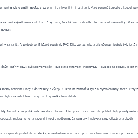
em plným ryb je umělý mokřad s bahenními a vlhkomilnými rostlinami. Malé ponorné čerpadlo a kousek potoka 
akter a zároveň svými kořeny vodu čistí. Díky tomu, že v běžných zahradách bez vody takové rostliny těžko 
é zahradě
ní v zahraničí. V té době se již běžně používaly PVC fólie, ale technika a příslušenství jezírek byly ješt
ištěnými jezírky právě začínalo ve velkém. Tato praxe mne velmi inspirovala. Realizace na obrázku je jen
lé zahrady nedaleko Prahy. Část zeminy z výkopu zůstala na zahradě a byl z ní vytvořen malý kopec, který z
bylo i na děti, které tu mají na okraji mělké brouzdaliště
ti lety. Netvrdím, že je dokonalé, ale slouží dodnes. A to i přesto, že z dnešního pohledu byly použity mate
ostatek znalostí jsme nahrazovali intuicí a nadšením. Já jsem první nalevo a parta chlapů byla skvělá
rostor zaplnit do posledního místečka, a přesto dosáhnout pocitu prostoru a harmonie. Koupací jezírko je t