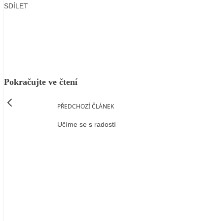
SDÍLET
Facebook
X
LinkedIn
Email
Pokračujte ve čtení
PŘEDCHOZÍ ČLÁNEK
Učíme se s radostí