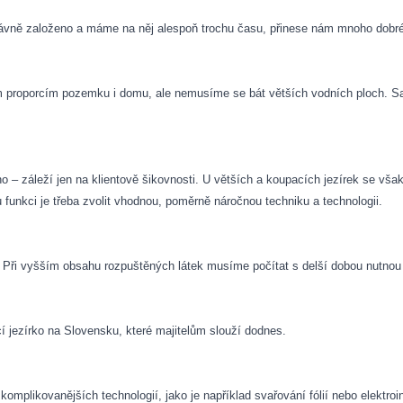
ávně založeno a máme na něj alespoň trochu času, přinese nám mnoho dobréh
vým proporcím pozemku i domu, ale nemusíme se bát větších vodních ploch. 
no – záleží jen na klientově šikovnosti. U větších a koupacích jezírek se vš
u funkci je třeba zvolit vhodnou, poměrně náročnou techniku a technologii.
Při vyšším obsahu rozpuštěných látek musíme počítat s delší dobou nutnou pr
cí jezírko na Slovensku, které majitelům slouží dodnes.
komplikovanějších technologií, jako je například svařování fólií nebo elektroi