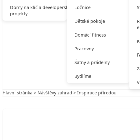
Domy na klíč a developerské
Ložnice
S
projekty
Dětské pokoje
R
e
Domácí fitness
K
Pracovny
F
Šatny a prádelny
Z
Bydlíme
V
Hlavní stránka
>
Návštěvy zahrad
> Inspirace přírodou
Zpět na Návštěvy zahrad
NÁVŠTĚVY ZAHRAD
Inspirace přírodou