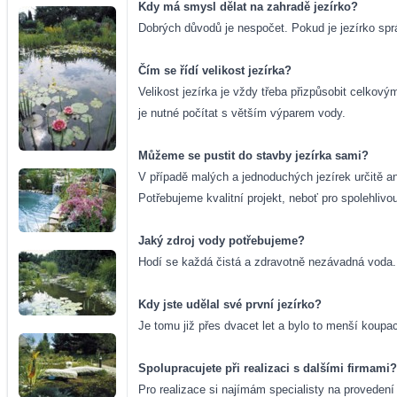
Kdy má smysl dělat na zahradě jezírko?
Dobrých důvodů je nespočet. Pokud je jezírko spr
Čím se řídí velikost jezírka?
Velikost jezírka je vždy třeba přizpůsobit celko
je nutné počítat s větším výparem vody.
Můžeme se pustit do stavby jezírka sami?
V případě malých a jednoduchých jezírek určitě a
Potřebujeme kvalitní projekt, neboť pro spolehlivo
Jaký zdroj vody potřebujeme?
Hodí se každá čistá a zdravotně nezávadná voda. 
Kdy jste udělal své první jezírko?
Je tomu již přes dvacet let a bylo to menší koupa
Spolupracujete při realizaci s dalšími firmami?
Pro realizace si najímám specialisty na provedení 