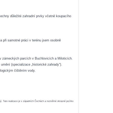
šechny důležité zahradní prvky včetně koupacího
 a při samotné práci v terénu jsem osobně
v zámeckých parcích v Buchlovicích a Miloticích.
umění (specializace „historické zahrady“).
ologickým čištěním vody.
ný. Tato realizace je v západních Čechách a rozměrné okrasné jezírko