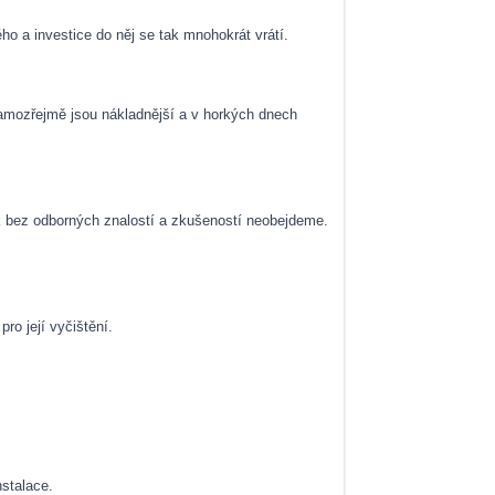
o a investice do něj se tak mnohokrát vrátí.
Samozřejmě jsou nákladnější a v horkých dnech
ak bez odborných znalostí a zkušeností neobejdeme.
o její vyčištění.
nstalace.