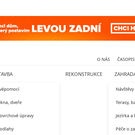
O NÁS
ČASOPIS
TAVBA
REKONSTRUKCE
ZAHRAD
vépomocí
Návštěvy
kna, dveře
Terasy, b
ovrchové úpravy
Jezírka a
odlahy
Péče o z