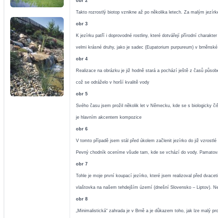
obr 2
Takto rozrostlý biotop vznikne až po několika letech. Za malým jezírk
obr 3
K jezírku patří i doprovodné rostliny, které dotvářejí přírodní char
velmi krásné druhy, jako je sadec (Eupatorium purpureum) v brněnsk
obr 4
Realizace na obrázku je již hodně stará a pochází ještě z časů působe
což se odráželo v horší kvalitě vody
obr 5
Svého času jsem prožil několik let v Německu, kde se s biologicky č
je hlavním akcentem kompozice
obr 6
V tomto případě jsem stál před úkolem začlenit jezírko do již vzrost
Pevný chodník oceníme všude tam, kde se vchází do vody. Pamatováno 
obr 7
Tohle je moje první koupací jezírko, které jsem realizoval před dvace
vlaštovka na našem tehdejším území (dnešní Slovensko – Liptov). Ned
obr 8
„Minimalistická“ zahrada je v Brně a je důkazem toho, jak lze malý p