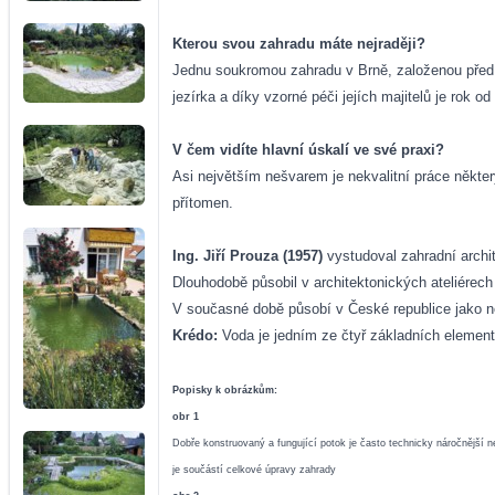
Kterou svou zahradu máte nejraději?
Jednu soukromou zahradu v Brně, založenou před n
jezírka a díky vzorné péči jejích majitelů je rok od
V čem vidíte hlavní úskalí ve své praxi?
Asi největším nešvarem je nekvalitní práce někter
přítomen.
Ing. Jiří Prouza (1957)
vystudoval zahradní archi
Dlouhodobě působil v architektonických ateliérech
V současné době působí v České republice jako nez
Krédo:
Voda je jedním ze čtyř základních elemen
Popisky k obrázkům:
obr 1
Dobře konstruovaný a fungující potok je často technicky náročnější 
je součástí celkové úpravy zahrady