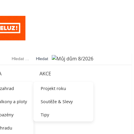
Vyhledávání
A
AKCE
 zahrad
Projekt roku
alkony a ploty
Soutěže & Slevy
 bazény
Tipy
ahradu