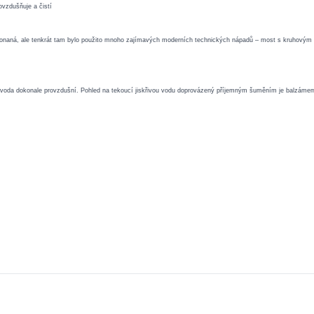
ovzdušňuje a čistí
překonaná, ale tenkrát tam bylo použito mnoho zajímavých moderních technických nápadů – most s kruhový
se voda dokonale provzdušní. Pohled na tekoucí jiskřivou vodu doprovázený příjemným šuměním je balzámem