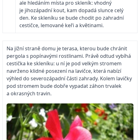
ale hledáním místa pro skleník: vhodný
je jihozápadní kout, kam dopadá slunce celý
den. Ke skleníku se bude chodit po zahradní
cestičce, lemované keři a květinami.
Na jižní straně domu je terasa, kterou bude chránit
pergola s popínavými rostlinami. Právě odtud vybíhá
cestička ke skleníku: u ní je pod velkým stromem
navrženo klidné posezení na lavičce, která nabízí
výhled do severozápadní části zahrady. Kolem lavičky
pod stromem bude dobře vypadat záhon trvalek
a okrasných travin.