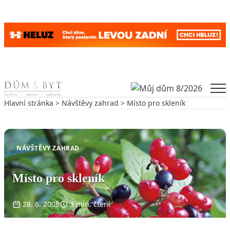
Skip to content
Men
Hlavní stránka
>
Návštěvy zahrad
> Místo pro skleník
Zpět na Návštěvy zahrad
NÁVŠTĚVY ZAHRAD
Místo pro skleník
28. 6. 2008
3 min. čtení