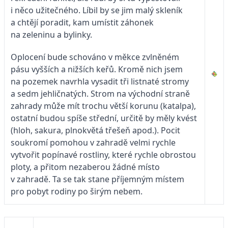
i něco užitečného. Líbil by se jim malý skleník
a chtějí poradit, kam umístit záhonek
na zeleninu a bylinky.
Oplocení bude schováno v měkce zvlněném
pásu vyšších a nižších keřů. Kromě nich jsem
na pozemek navrhla vysadit tři listnaté stromy
a sedm jehličnatých. Strom na východní straně
zahrady může mít trochu větší korunu (katalpa),
ostatní budou spíše střední, určitě by měly kvést
(hloh, sakura, plnokvětá třešeň apod.). Pocit
soukromí pomohou v zahradě velmi rychle
vytvořit popínavé rostliny, které rychle obrostou
ploty, a přitom nezaberou žádné místo
v zahradě. Ta se tak stane příjemným místem
pro pobyt rodiny po širým nebem.