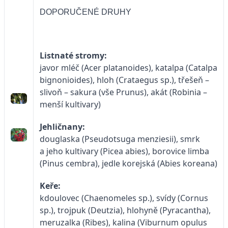
DOPORUČENÉ DRUHY
Listnaté stromy:
javor mléč (Acer platanoides), katalpa (Catalpa
bignonioides), hloh (Crataegus sp.), třešeň –
slivoň – sakura (vše Prunus), akát (Robinia –
menší kultivary)
Jehličnany:
douglaska (Pseudotsuga menziesii), smrk
a jeho kultivary (Picea abies), borovice limba
(Pinus cembra), jedle korejská (Abies koreana)
Keře:
kdoulovec (Chaenomeles sp.), svídy (Cornus
sp.), trojpuk (Deutzia), hlohyně (Pyracantha),
meruzalka (Ribes), kalina (Viburnum opulus