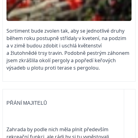
Sortiment bude zvolen tak, aby se jednotlivé druhy
během roku postupně střídaly v kvetení, na podzim
a v zimě budou zdobit i uschlá květenství
a žlutohnědé trsy travin. Podobně pestrým záhonem
jsem zkrášlila okolí pergoly a popředí keřových
výsadeb u plotu proti terase s pergolou.
PŘÁNÍ MAJITELŮ
Zahrada by podle nich měla plnit především
rekreační funkci, ale rádi by si tu vypěstovali