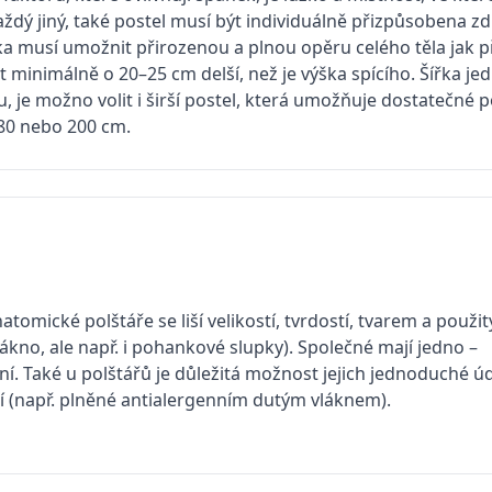
ždý jiný, také postel musí být individuálně přizpůsobena 
ka musí umožnit přirozenou a plnou opěru celého těla jak př
t minimálně o 20–25 cm delší, než je výška spícího. Šířka je
, je možno volit i širší postel, která umožňuje dostatečné 
80 nebo 200 cm.
atomické polštáře se liší velikostí, tvrdostí, tvarem a použi
lákno, ale např. i pohankové slupky). Společné mají jedno –
ní. Také u polštářů je důležitá možnost jejich jednoduché ú
ní (např. plněné antialergenním dutým vláknem).