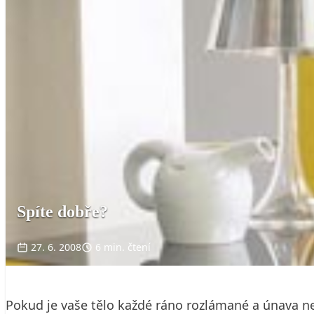
Spíte dobře?
27. 6. 2008
6 min. čtení
Pokud je vaše tělo každé ráno rozlámané a únava neu