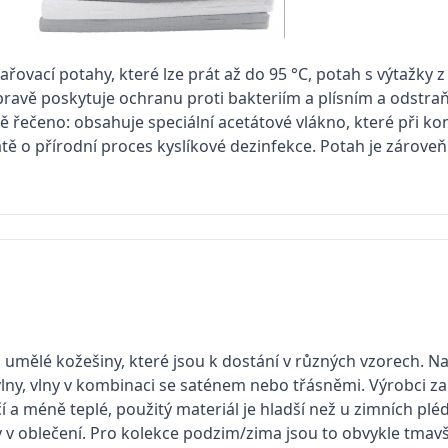
ařovací potahy, které lze prát až do 95 °C, potah s výtažky z
 úpravě poskytuje ochranu proti bakteriím a plísním a odstr
řečeno: obsahuje speciální acetátové vlákno, které při konta
ě o přírodní proces kyslíkové dezinfekce. Potah je zároveň 
 z umělé kožešiny, které jsou k dostání v různých vzorech. N
lny, vlny v kombinaci se saténem nebo třásněmi. Výrobci zařa
í a méně teplé, použitý materiál je hladší než u zimních plé
y v oblečení. Pro kolekce podzim/zima jsou to obvykle tmavší