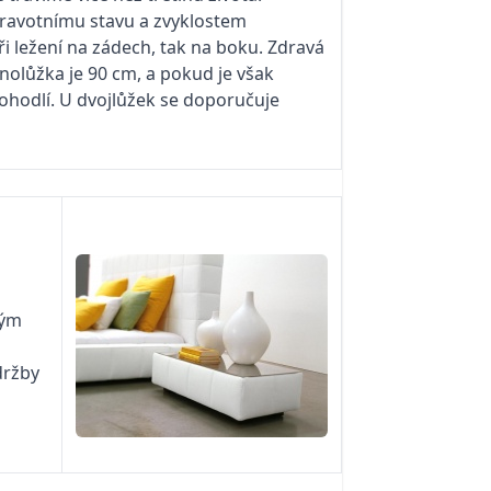
zdravotnímu stavu a zvyklostem
i ležení na zádech, tak na boku. Zdravá
dnolůžka je 90 cm, a pokud je však
pohodlí. U dvojlůžek se doporučuje
tým
držby