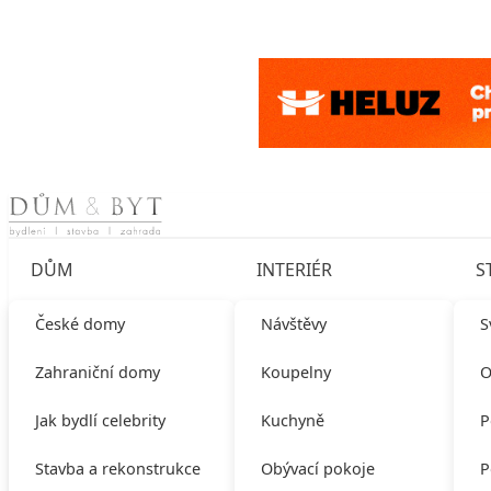
Skip to content
DŮM
INTERIÉR
S
České domy
Návštěvy
S
Zahraniční domy
Koupelny
O
Jak bydlí celebrity
Kuchyně
P
Stavba a rekonstrukce
Obývací pokoje
P