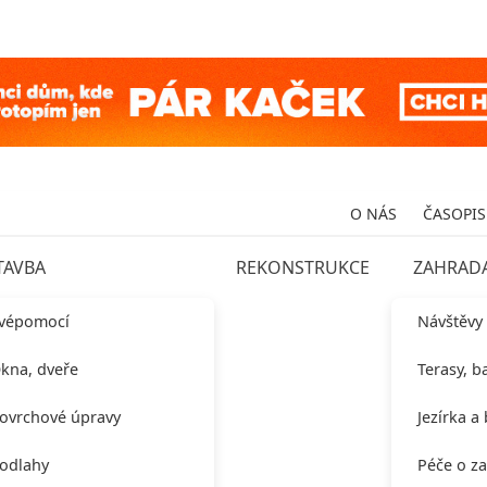
O NÁS
ČASOPIS
TAVBA
REKONSTRUKCE
ZAHRAD
vépomocí
Návštěvy
kna, dveře
Terasy, b
ovrchové úpravy
Jezírka a
odlahy
Péče o z