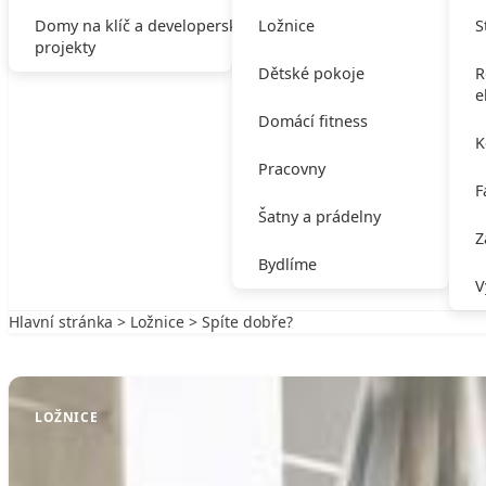
Domy na klíč a developerské
Ložnice
S
projekty
Dětské pokoje
R
e
Domácí fitness
K
Pracovny
F
Šatny a prádelny
Z
Bydlíme
V
Hlavní stránka
>
Ložnice
> Spíte dobře?
Zpět na Ložnice
LOŽNICE