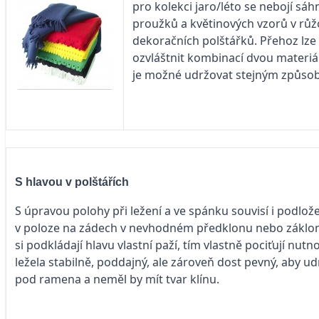
pro kolekci jaro/léto se nebojí sá
proužků a květinových vzorů v růžo
dekoračních polštářků. Přehoz lze
ozvláštnit kombinací dvou materi
je možné udržovat stejným způsob
S hlavou v polštářích
S úpravou polohy při ležení a ve spánku souvisí i podlož
v poloze na zádech v nevhodném předklonu nebo záklonu (z
si podkládají hlavu vlastní paží, tím vlastně pociťují n
ležela stabilně, poddajný, ale zároveň dost pevný, aby u
pod ramena a neměl by mít tvar klínu.