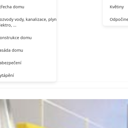
třecha domu
Květiny
ozvody vody, kanalizace, plynu,
Odpočine
lektro, …
onstrukce domu
asáda domu
abezpečení
ytápění