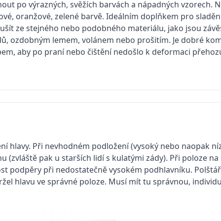
hnout po výrazných, svěžích barvách a nápadných vzorech. No
vé, oranžové, zelené barvě. Ideálním doplňkem pro sladění 
 ušít ze stejného nebo podobného materiálu, jako jsou závě
álů, ozdobným lemem, volánem nebo prošitím. Je dobré kom
em, aby po praní nebo čištění nedošlo k deformaci přehoz
ení hlavy. Při nevhodném podložení (vysoký nebo naopak nízk
vláště pak u starších lidí s kulatými zády). Při poloze na 
utnost podpěry při nedostatečně vysokém podhlavníku. Polštář
držel hlavu ve správné poloze. Musí mít tu správnou, indiv