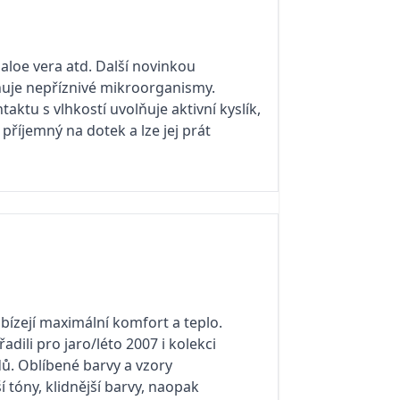
 aloe vera atd. Další novinkou
aňuje nepříznivé mikroorganismy.
ktu s vlhkostí uvolňuje aktivní kyslík,
příjemný na dotek a lze jej prát
abízejí maximální komfort a teplo.
dili pro jaro/léto 2007 i kolekci
dů. Oblíbené barvy a vzory
 tóny, klidnější barvy, naopak