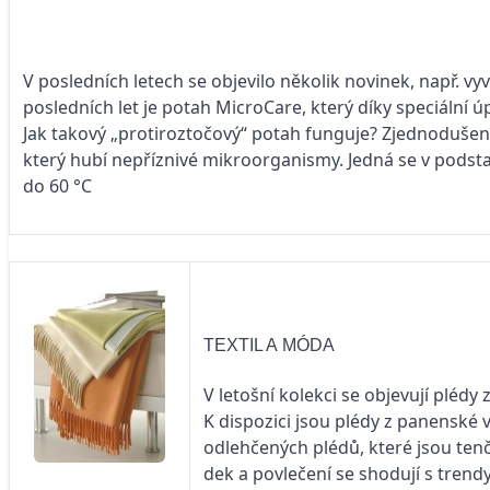
V posledních letech se objevilo několik novinek, např. vyv
posledních let je potah MicroCare, který díky speciální
Jak takový „protiroztočový“ potah funguje? Zjednodušeně 
který hubí nepříznivé mikroorganismy. Jedná se v podstat
do 60 °C
TEXTIL A MÓDA
V letošní kolekci se objevují plédy
K dispozici jsou plédy z panenské v
odlehčených plédů, které jsou tenč
dek a povlečení se shodují s trend