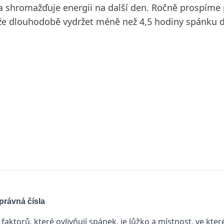
 shromažďuje energii na další den. Ročně prospíme př
 může dlouhodobě vydržet méně než 4,5 hodiny spánku 
právná čísla
faktorů, které ovlivňují spánek, je lůžko a místnost, ve které