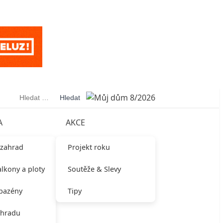
Vyhledávání
A
AKCE
 zahrad
Projekt roku
alkony a ploty
Soutěže & Slevy
 bazény
Tipy
ahradu