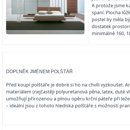
A protože jsme ka
spaní. Plocha lůž
postel by měla bý
dostatek prostoru
minimálně 160, 1
DOPLNĚK JMÉNEM POLŠTÁŘ
Před koupí polštáře je dobré si ho na chvíli vyzkoušet. An
materiálem (nejčastěji polyuretanová pěna, latex, duté v
umožňují přirozenou a plnou opěru krční páteře při leže
– ideální jsou z tohoto hlediska polštáře s možností pra