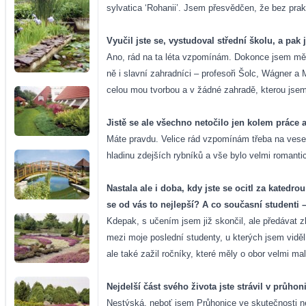
sylvatica ‘Rohanii’. Jsem přesvědčen, že bez pr
Vyučil jste se, vystudoval střední školu, a pak
Ano, rád na ta léta vzpomínám. Dokonce jsem měl 
ně i slavní zahradníci – profesoři Šolc, Wágner 
celou mou tvorbou a v žádné zahradě, kterou jsem
Jistě se ale všechno netočilo jen kolem práce 
Máte pravdu. Velice rád vzpomínám třeba na vese
hladinu zdejších rybníků a vše bylo velmi romant
Nastala ale i doba, kdy jste se ocitl za kated
se od vás to nejlepší? A co současní studenti 
Kdepak, s učením jsem již skončil, ale předávat 
mezi moje poslední studenty, u kterých jsem viděl 
ale také zažil ročníky, které měly o obor velmi m
Nejdelší část svého života jste strávil v pr
Nestýská, neboť jsem Průhonice ve skutečnosti ne