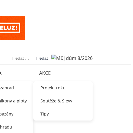
Vyhledávání
A
AKCE
 zahrad
Projekt roku
alkony a ploty
Soutěže & Slevy
 bazény
Tipy
ahradu