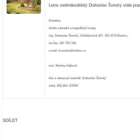
Letos sedmdesátiletý Drahoslav Šonský stále prac
Kontakty:
Ateliér zahradní a krajinářské tvorby,
Ing. Drahoslav Šonský, Dobřejovická 367, 252 43 Průhonice,
tel./fax: 267 750 769,
e-mail:
d.sonsky@mybox.cz
text: Martina Hájková
foto a obrazový materiál: Drahoslav Šonský
zdroj: Můj dům 5/2004
SDÍLET
Facebook
X
LinkedIn
Email