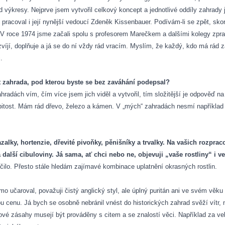
d výkresy. Nejprve jsem vytvořil celkový koncept a jednotlivé oddíly zahrad
 pracoval i její nynější vedoucí Zdeněk Kissenbauer. Podívám-li se zpět, skor
ý. V roce 1974 jsme začali spolu s profesorem Marečkem a dalšími kolegy zpr
víjí, doplňuje a já se do ní vždy rád vracím. Myslím, že každý, kdo má rád z
i.
t zahrada, pod kterou
byste se bez zaváhání podepsal?
radách vím, čím více jsem jich viděl a vytvořil, tím složitější je odpověď na 
bitost. Mám rád dřevo, železo a kámen. V „mých“ zahradách nesmí například 
alky, hortenzie, dřevité pivoňky, pěnišníky a trvalky. Na vašich rozpra
 další cibuloviny.
Já sama, ať chci nebo ne, objevuji „vaše rostliny“ i v
čilo. Přesto stále hledám zajímavé kombinace uplatnění okrasných rostlin.
mo učaroval, považuji čistý anglický styl, ale úplný puritán ani ve svém věk
 cenu. Já bych se osobně nebránil vnést do historických zahrad svěží vítr, 
 zásahy musejí být prováděny s citem a se znalostí věci. Například za vel