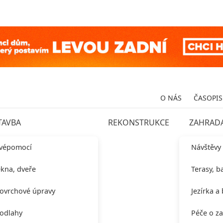
O NÁS
ČASOPIS
TAVBA
REKONSTRUKCE
ZAHRAD
vépomocí
Návštěvy
kna, dveře
Terasy, b
ovrchové úpravy
Jezírka a
odlahy
Péče o z