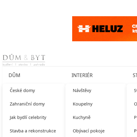
Skip to content
DŮM
INTERIÉR
S
České domy
Návštěvy
S
Zahraniční domy
Koupelny
O
Jak bydlí celebrity
Kuchyně
P
Stavba a rekonstrukce
Obývací pokoje
P