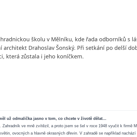
ahradnickou školu v Mělníku, kde řada odborníků s l
 architekt Drahoslav Šonský. Při setkání po delší d
ci, která zůstala i jeho koníčkem.
měl už odmalička jasno v tom, co chcete v životě dělat…
Zahradník ve mně zvítězil, a proto jsem se šel v roce 1948 vyučit k firmě M
květin, ovocných a hlavně okrasných dřevin. V zahradě se například nacház