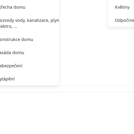
třecha domu
Květiny
ozvody vody, kanalizace, plynu,
Odpočine
lektro, …
onstrukce domu
asáda domu
abezpečení
ytápění