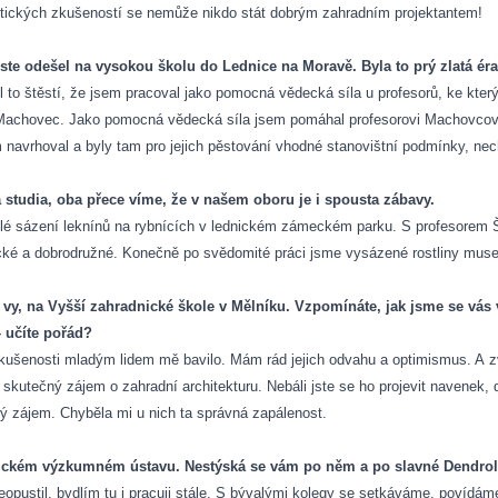
aktických zkušeností se nemůže nikdo stát dobrým zahradním projektantem!
 jste odešel na vysokou školu do Lednice na Moravě. Byla to prý zlatá ér
to štěstí, že jsem pracoval jako pomocná vědecká síla u profesorů, ke který
a Machovec. Jako pomocná vědecká síla jsem pomáhal profesorovi Machovcovi
 navrhoval a byly tam pro jejich pěstování vhodné stanovištní podmínky, nec
a studia, oba přece víme, že v našem oboru je i spousta zábavy.
lé sázení leknínů na rybnících v lednickém zámeckém parku. S profesorem Š
ické
a dobrodružné. Konečně po svědomité práci jsme vysázené rostliny muse
rou vy, na Vyšší zahradnické škole v Mělníku. Vzpomínáte, jak jsme se vás
– učíte pořád?
zkušenosti mladým lidem mě bavilo. Mám rád jejich odvahu a optimismus. A zv
skutečný zájem o zahradní architekturu. Nebáli jste se ho projevit navenek, d
alý zájem. Chyběla mi u nich ta správná zapálenost.
ůhonickém výzkumném ústavu. Nestýská se vám po něm a po slavné Dendro
opustil, bydlím tu i pracuji stále. S bývalými kolegy se setkáváme, povídám