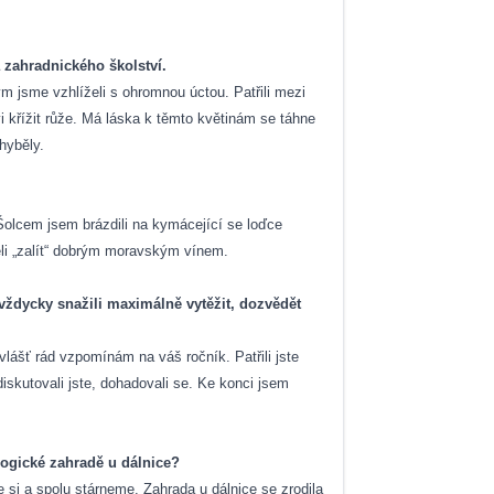
a zahradnického školství.
m jsme vzhlíželi s ohromnou úctou. Patřili mezi
 křížit růže. Má láska k těmto květinám se táhne
hyběly.
olcem jsem brázdili na kymácející se loďce
li „zalít“ dobrým moravským vínem.
 vždycky snažili maximálně vytěžit, dozvědět
lášť rád vzpomínám na váš ročník. Patřili jste
iskutovali jste, dohadovali se. Ke konci jsem
logické zahradě u dálnice?
e si a spolu stárneme.
Zahrada u dálnice se zrodila