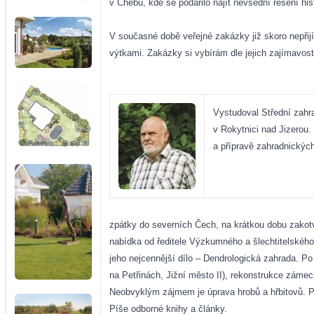
v Chebu, kde se podařilo najít nevšední řešení his
V současné době veřejné zakázky již skoro nepřij
výtkami. Zakázky si vybírám dle jejich zajímavos
Vystudoval Střední zahra
v Rokytnici nad Jizerou.
a přípravě zahradnických
zpátky do severních Čech, na krátkou dobu zakotvil
nabídka od ředitele Výzkumného a šlechtitelského
jeho nejcennější dílo – Dendrologická zahrada. Po
na Petřinách, Jižní město II), rekonstrukce zám
Neobvyklým zájmem je úprava hrobů a hřbitovů. P
Píše odborné knihy a články.