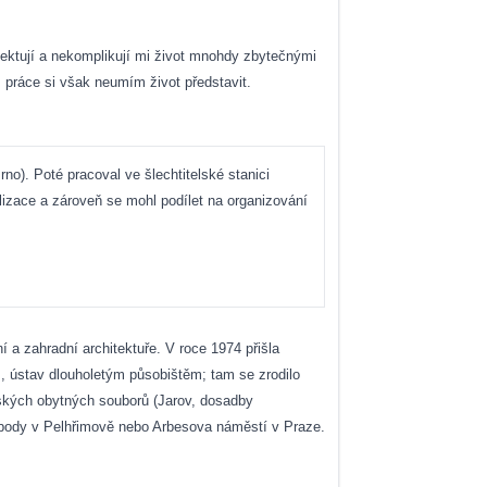
ektují a nekomplikují mi život mnohdy zbytečnými
 práce si však neumím život představit.
o). Poté pracoval ve šlechtitelské stanici
alizace a zároveň se mohl podílet na organizování
í a zahradní architektuře. V roce 1974 přišla
, ústav dlouholetým působištěm; tam se zrodilo
ažských obytných souborů (Jarov, dosadby
obody v Pelhřimově nebo Arbesova náměstí v Praze.