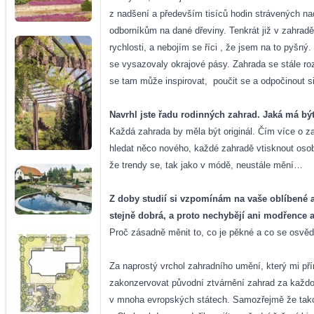
z nadšení a především tisíců hodin strávených na
odborníkům na dané dřeviny. Tenkrát již v zahradě
rychlosti, a nebojím se říci , že jsem na to pyšn
se vysazovaly okrajové pásy. Zahrada se stále roz
se tam může inspirovat,
poučit se a odpočinout s
Navrhl jste řadu rodinných zahrad.
Jaká má bý
Každá zahrada by měla být originál. Čím více o zah
hledat něco nového, každé zahradě vtisknout oso
že trendy se, tak jako v módě, neustále mění…
Z doby studií si vzpomínám na vaše oblíbené az
stejně dobrá, a proto nechybějí ani modřence a
Proč zásadně měnit to, co je pěkné a co se osvěd
Za naprostý vrchol zahradního umění, který mi pří
zakonzervovat původní ztvárnění zahrad za každou
v mnoha evropských státech. Samozřejmě že takové