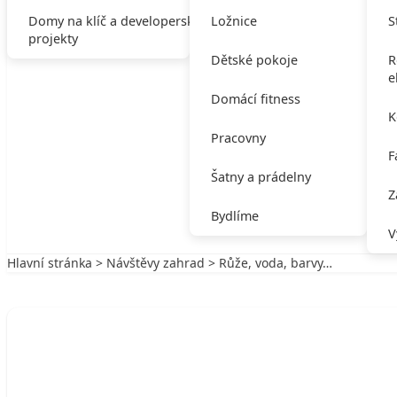
Domy na klíč a developerské
Ložnice
S
projekty
Dětské pokoje
R
e
Domácí fitness
K
Pracovny
F
Šatny a prádelny
Z
Bydlíme
V
Hlavní stránka
>
Návštěvy zahrad
> Růže, voda, barvy…
Zpět na Návštěvy zahrad
NÁVŠTĚVY ZAHRAD
Růže, voda, barvy…