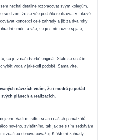
y jsem nechal detailně rozpracovat svým kolegům,
o se divím, že se vše podařilo realizovat v takové
acovávat koncepci celé zahrady a již za dva roky
ahradní umění a vše, co je s ním úzce spjaté,
to, co je v naší tvorbě originál. Stále se snažím
chybět voda v jakékoli podobě. Sama víte,
covaných návrzích vidím, že i modrá je pořád
e svých plánech a realizacích.
u nejsem. Vadí mi sílící snaha našich památkářů
něco nového, zvláštního, tak jak se s tím setkávám
mi zdařilou obnovu považuji Klášterní zahrady