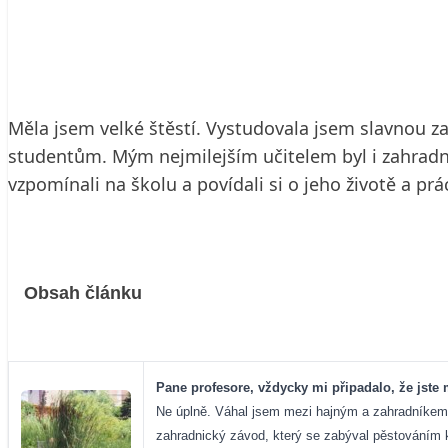
11. 5. 2005
8 min. čtení
Měla jsem velké štěstí. Vystudovala jsem slavnou z
studentům. Mým nejmilejším učitelem byl i zahradní
vzpomínali na školu a povídali si o jeho životě a prá
Obsah článku
Pane profesore, vždycky mi připadalo, že jste 
Ne úplně. Váhal jsem mezi hajným a zahradníkem. 
zahradnický závod, který se zabýval pěstováním 