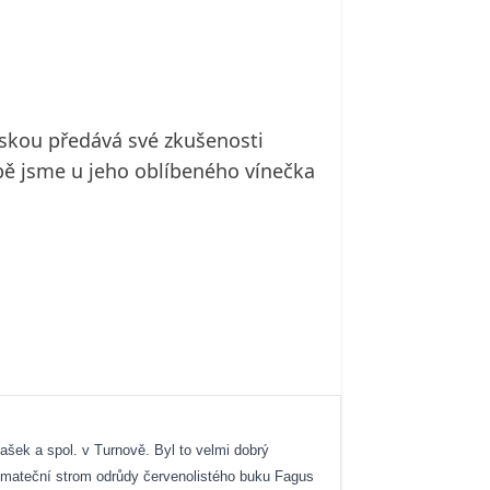
áskou předává své zkušenosti
obě jsme u jeho oblíbeného vínečka
ašek a spol. v Turnově. Byl to velmi dobrý
í mateční strom
odrůdy červenolistého buku Fagus