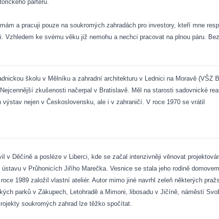
torického parteru.
ímám a pracuji pouze na soukromých zahradách pro investory, kteří mne resp
ti. Vzhledem ke svému věku již nemohu a nechci pracovat na plnou páru. Bez
dnickou školu v Mělníku a zahradní architekturu v Lednici na Moravě (VŠZ Brn
 Nejcennější zkušenosti načerpal v Bratislavě. Měl na starosti sadovnické re
 výstav nejen v Československu, ale i v zahraničí. V roce
1970 se
vrátil
 v Děčíně a posléze v Liberci, kde se začal intenzivněji věnovat projektován
 ústavu v Průhonicích Jiřího Marečka. Vesnice se stala jeho rodině domovem
 roce 1989 založil vlastní ateliér. Autor mimo jiné navrhl zeleň některých pr
eckých parků v Zákupech, Letohradě a Mimoni, libosadu v Jičíně, náměstí Sv
rojekty soukromých zahrad lze těžko spočítat.