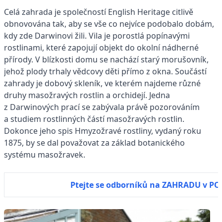
Celá zahrada je společností English Heritage citlivě
obnovována tak, aby se vše co nejvíce podobalo dobám,
kdy zde Darwinovi žili. Vila je porostlá popínavými
rostlinami, které zapojují objekt do okolní nádherné
přírody. V blízkosti domu se nachází starý morušovník,
jehož plody trhaly vědcovy děti přímo z okna. Součástí
zahrady je dobový skleník, ve kterém najdeme různé
druhy masožravých rostlin a orchidejí. Jedna
z Darwinových prací se zabývala právě pozorováním
a studiem rostlinných částí masožravých rostlin.
Dokonce jeho spis Hmyzožravé rostliny, vydaný roku
1875, by se dal považovat za základ botanického
systému masožravek.
Ptejte se odborníků na ZAHRADU v P