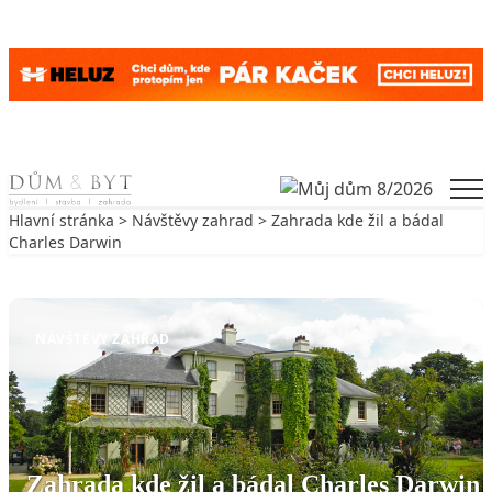
Skip to content
Men
Hlavní stránka
>
Návštěvy zahrad
> Zahrada kde žil a bádal
Charles Darwin
Zpět na Návštěvy zahrad
NÁVŠTĚVY ZAHRAD
Zahrada kde žil a bádal Charles Darwin