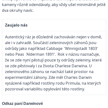
kameny různě odendávaly, aby vždy ušel minimálně ještě
dva okruhy navíc.
Zaujalo nás
Autentický ráz je důsledně zachováván nejen v domě,
ale i v zahradě. Součástí zeleninových záhonů jsou
odrůdy jako například Cabbage ’Winnigstadt 1803‘
nebo Peas ’Alderman 1891‘. Rok v názvu naznačuje,
že se zde nyní pěstují pouze ty odrůdy zeleniny, které
se zde pěstovaly i za života Charlese Darwina. U
zeleninového záhonu se nachází také prostor na
experimentální záhony. Zde měl Charles Darwin
vysázené například rostliny rodu Primula, na kterých
pozoroval variabilitu opylování této rostliny.
Odkaz paní Darwinové