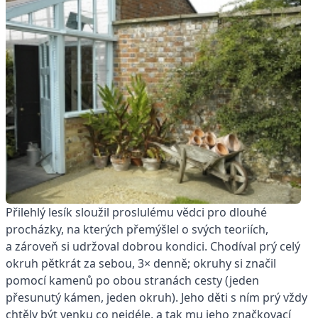
Přilehlý lesík sloužil proslulému vědci pro dlouhé
procházky, na kterých přemýšlel o svých teoriích,
a zároveň si udržoval dobrou kondici. Chodíval prý celý
okruh pětkrát za sebou, 3× denně; okruhy si značil
pomocí kamenů po obou stranách cesty (jeden
přesunutý kámen, jeden okruh). Jeho děti s ním prý vždy
chtěly být venku co nejdéle, a tak mu jeho značkovací