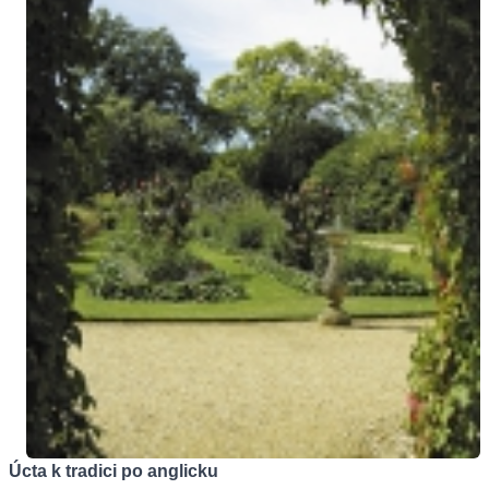
Úcta k tradici po anglicku