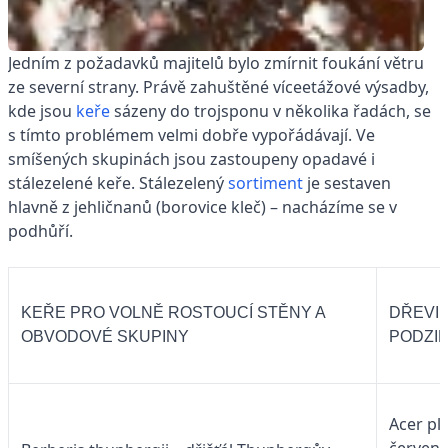
Jedním z požadavků majitelů bylo zmírnit foukání větru
ze severní strany. Právě zahuštěné víceetážové výsadby,
kde jsou
keře
sázeny do trojsponu v několika řadách, se
s tímto problémem velmi dobře vypořádávají. Ve
smíšených skupinách jsou zastoupeny opadavé i
stálezelené keře. Stálezelený
sortiment
je sestaven
hlavně z jehličnanů (borovice kleč) – nacházíme se v
podhůří.
KEŘE PRO VOLNĚ ROSTOUCÍ STĚNY A
DŘEVI
OBVODOVÉ SKUPINY
PODZI
Acer pl
červen