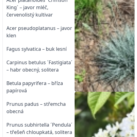
Acer platanoides ´Crimson
King´ – javor mléč,
červenolistý kultivar
Acer pseudoplatanus – javor
klen
Fagus sylvatica – buk lesní
Carpinus betulus ´Fastigiata´
– habr obecný, solitera
Betula papyrifera – bříza
papírová
Prunus padus – střemcha
obecná
Prunus subhirtella ´Pendula´
– třešeň chloupkatá, solitera