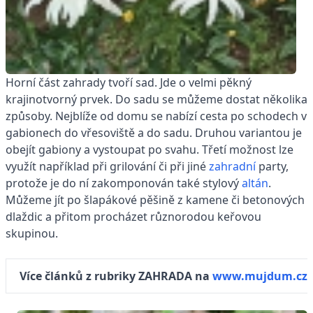
Horní část zahrady tvoří sad. Jde o velmi pěkný
krajinotvorný prvek. Do sadu se můžeme dostat několika
způsoby. Nejblíže od domu se nabízí cesta po schodech v
gabionech do vřesoviště a do sadu. Druhou variantou je
obejít gabiony a vystoupat po svahu. Třetí možnost lze
využít například při grilování či při jiné
zahradní
party,
protože je do ní zakomponován také stylový
altán
.
Můžeme jít po šlapákové pěšině z kamene či betonových
dlaždic a přitom procházet různorodou keřovou
skupinou.
Více článků z rubriky ZAHRADA na
www.mujdum.cz