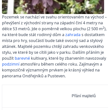
Pozemek se nachází ve svahu orientovaném na východ –
převýšení z východní strany na západní činí 4 metry na
2
délce 53 metrů. Jde o poměrně velkou plochu (2 500 m
),
na které bude stát rodinný dům a
zahrada
s dostatkem
místa pro hry, součástí bude také ovocný sad a stylový
altánek. Majitelé pozemku chtějí zahradu venkovského
stylu, ve které by se cítili jako v parku. Dalším přáním je
použít
barevné
kultivary, které by zbarvením navozovaly
podzimní
atmosféru během celého roku. Zajímavým a
kompozičně významným prvkem je krásný výhled na
panorama Ondřejníků a Pusteven.
Přání majitelů