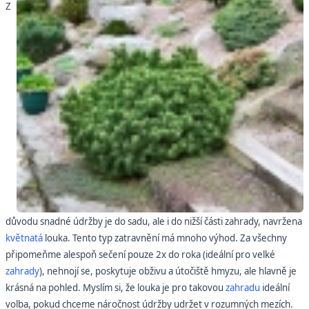
Z
důvodu snadné údržby je do sadu, ale i do nižší části zahrady, navržena
květnatá
louka. Tento typ zatravnění má mnoho výhod. Za všechny
připomeňme alespoň sečení pouze 2x do roka (ideální pro velké
zahrady
), nehnojí se, poskytuje obživu a útočiště hmyzu, ale hlavně je
krásná na pohled. Myslím si, že louka je pro takovou
zahradu
ideální
volba, pokud chceme náročnost údržby udržet v rozumných mezích.