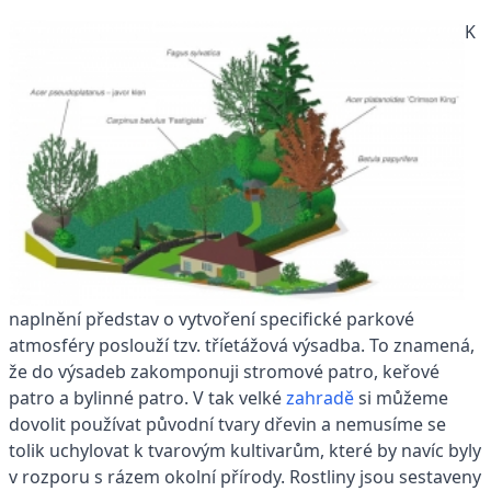
K
naplnění představ o vytvoření specifické parkové
atmosféry poslouží tzv. tříetážová výsadba. To znamená,
že do výsadeb zakomponuji stromové patro, keřové
patro a bylinné patro. V tak velké
zahradě
si můžeme
dovolit používat původní tvary dřevin a nemusíme se
tolik uchylovat k tvarovým kultivarům, které by navíc byly
v rozporu s rázem okolní přírody. Rostliny jsou sestaveny