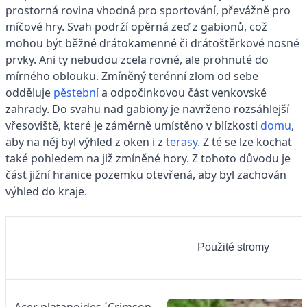
prostorná rovina vhodná pro sportování, převážně pro
míčové hry. Svah podrží opěrná zeď z gabionů, což
mohou být běžné drátokamenné či drátoštěrkové nosné
prvky. Ani ty nebudou zcela rovné, ale prohnuté do
mírného oblouku. Zmíněný terénní zlom od sebe
odděluje
pěstební
a odpočinkovou část venkovské
zahrady. Do svahu nad gabiony je navrženo rozsáhlejší
vřesoviště, které je záměrně umístěno v blízkosti
domu
,
aby na něj byl výhled z oken i z
terasy
. Z té se lze kochat
také pohledem na již zmíněné hory. Z tohoto důvodu je
část jižní hranice pozemku otevřená, aby byl zachován
výhled do kraje.
Použité stromy