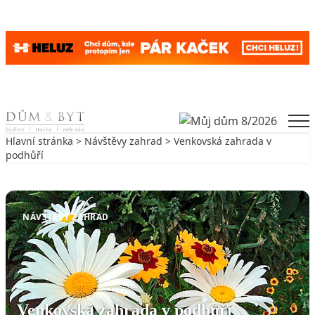
Skip to content
Men
Hlavní stránka
>
Návštěvy zahrad
> Venkovská zahrada v
podhůří
Zpět na Návštěvy zahrad
NÁVŠTĚVY ZAHRAD
Venkovská zahrada v podhůří