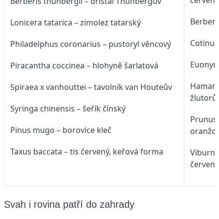
Berberis thunbergii – dřišťál Thunbergův
Berberi
Lonicera tatarica – zimolez tatarský
Cotinus
Philadelphus coronarius – pustoryl věncový
Euonymu
Piracantha coccinea – hlohyně šarlatová
Hamamel
Spiraea x vanhouttei – tavolník van Houteův
žlutorů
Syringa chinensis – šeřík čínský
Prunus 
Pinus mugo – borovice kleč
oranžo
Taxus baccata – tis červený, keřová forma
Viburn
červen
Svah i rovina patří do zahrady