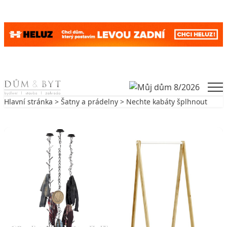
Skip to content
Men
Hlavní stránka
>
Šatny a prádelny
> Nechte kabáty šplhnout
Zpět na Šatny a prádelny
ŠATNY A PRÁDELNY