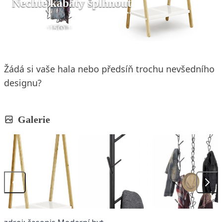
Nechte kabáty šplhnout
22. 1. 2015
1 min. čtení
Žádá si vaše hala nebo předsíň trochu nevšedního
designu?
Galerie