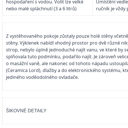
hospodaření s vodou. Volit lze velké
Umístění vedle 
nebo malé spláchnutí (3 a 6 litrů)
ručník je vždy
Z vystěhovaného pokoje zůstaly pouze holé stěny včetně
stěny. Výklenek nabídl vhodný prostor pro dvě různé nik
strop, nebylo úplně jednoduché najít vanu, ve které by s
splňovala tuto podmínku, podařilo najít. Je zároveň vel
o masážní vaně, ale nakonec od tohoto nápadu ustoupila
(Ceramica Lord), dlažby a do elektronického systému, kt
jediného voděodolného ovladače.
ŠIKOVNÉ DETAILY