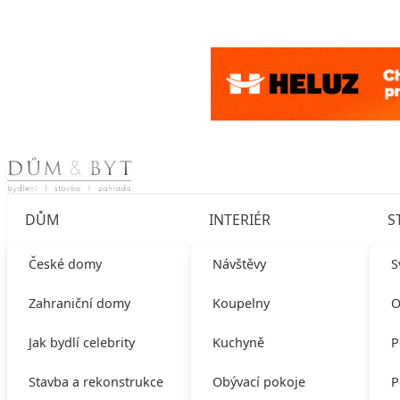
Skip to content
DŮM
INTERIÉR
S
České domy
Návštěvy
S
Zahraniční domy
Koupelny
O
Jak bydlí celebrity
Kuchyně
P
Stavba a rekonstrukce
Obývací pokoje
P