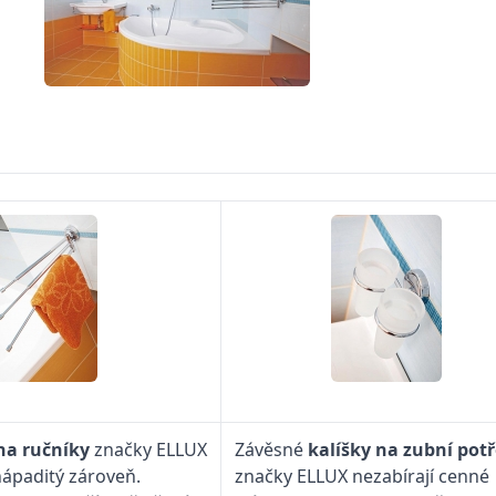
na ručníky
značky ELLUX
Závěsné
kalíšky na zubní pot
 nápaditý zároveň.
značky ELLUX nezabírají cenné