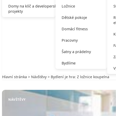
Domy na klíč a developerské
Ložnice
S
projekty
Dětské pokoje
R
e
Domácí fitness
K
Pracovny
F
Šatny a prádelny
Z
Bydlíme
V
Hlavní stránka
>
Návštěvy
> Bydlení je hra: Z ložnice koupelna
Zpět na Návštěvy
NÁVŠTĚVY