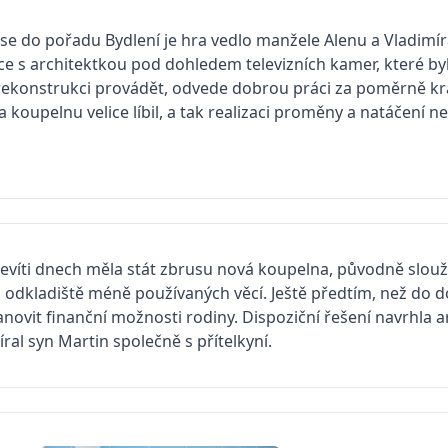
 se do pořadu Bydlení je hra vedlo manžele Alenu a Vladimír
 s architektkou pod dohledem televizních kamer, které byl
rekonstrukci provádět, odvede dobrou práci za poměrně kr
 koupelnu velice líbil, a tak realizaci proměny a natáčení nes
devíti dnech měla stát zbrusu nová koupelna, původně slouž
 odkladiště méně používaných věcí. Ještě předtím, než do do
ovit finanční možnosti rodiny. Dispoziční řešení navrhla 
al syn Martin společně s přítelkyní.