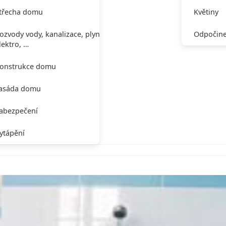
třecha domu
Květiny
ozvody vody, kanalizace, plynu,
Odpočine
lektro, …
onstrukce domu
asáda domu
abezpečení
ytápění