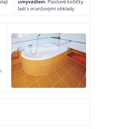
dají
umyvadlem
. Plastové košíčky
ladí s oranžovými obklady
é
m