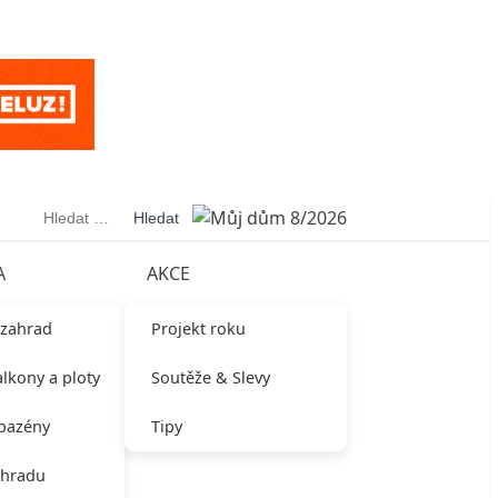
Vyhledávání
A
AKCE
 zahrad
Projekt roku
alkony a ploty
Soutěže & Slevy
 bazény
Tipy
ahradu