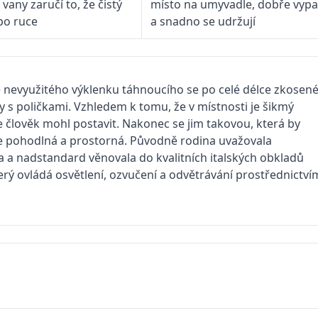
vany zaručí to, že čistý
místo na umyvadle, dobře vypa
 po ruce
a snadno se udržují
 nevyužitého výklenku táhnoucího se po celé délce zkosen
y s poličkami. Vzhledem k tomu, že v místnosti je šikmý
e člověk mohl postavit. Nakonec se jim takovou, která by
ice pohodlná a prostorná. Původně rodina uvažovala
 a nadstandard věnovala do kvalitních italských obkladů
erý ovládá osvětlení, ozvučení a odvětrávání prostřednictví