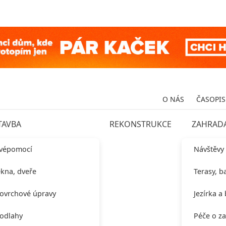
O NÁS
ČASOPIS
TAVBA
REKONSTRUKCE
ZAHRAD
vépomocí
Návštěvy
kna, dveře
Terasy, b
ovrchové úpravy
Jezírka a
odlahy
Péče o z