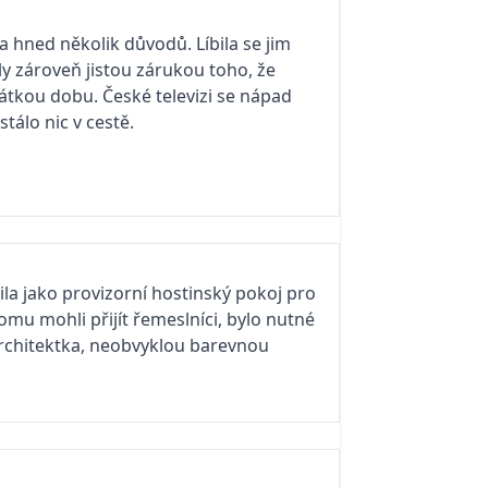
a hned několik důvodů. Líbila se jim
y zároveň jistou zárukou toho, že
átkou dobu. České televizi se nápad
tálo nic v cestě.
ila jako provizorní hostinský pokoj pro
mu mohli přijít řemeslníci, bylo nutné
architektka, neobvyklou barevnou