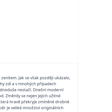
m zenitem. Jak se však později ukázalo,
rchy zdí a v mnohých případech
ednoduše nestačí. Dnešní moderní
d. Změnily se nejen jejich užitné
, která hravě překryje zmíněné drobné
běr je veliké množství originálních