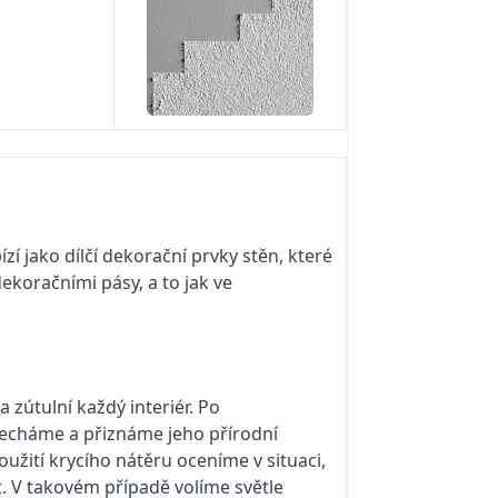
zí jako dílčí dekorační prvky stěn, které
koračními pásy, a to jak ve
 zútulní každý interiér. Po
necháme a přiznáme jeho přírodní
užití krycího nátěru oceníme v situaci,
t. V takovém případě volíme světle