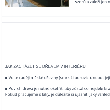
vzorů a záleží jen 
JAK ZACHÁZET SE DŘEVEM V INTERIÉRU
■ Volte raději měkké dřeviny (smrk či borovici), neboť je
■ Povrch dřeva je nutné ošetřit, aby zůstal co nejdéle kr
Pokud pracujeme s laky, je důležité si ujasnit, jaký vz