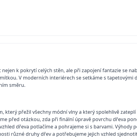
ejen k pokrytí celých stěn, ale při zapojení fantazie se nabí
mítkou. V moderních interiérech se setkáme s tapetovými de
álním směru.
 který přežil všechny módní vlny a který spolehlivě zateplí a
íme před otázkou, zda při finální úpravě povrchu dřeva po
vzhled dřeva potlačíme a pohrajeme si s barvami. Výhody po
nosti různé druhy dřev a potřebujeme jejich vzhled sjednoti