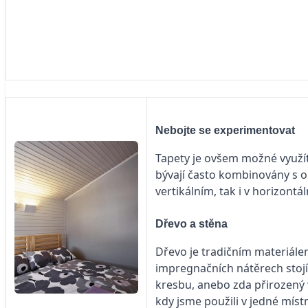
Nebojte se experimentovat
Tapety je ovšem možné využít n
bývají často kombinovány s o
vertikálním, tak i v horizont
Dřevo a stěna
Dřevo je tradičním materiálem,
impregnačních nátěrech stoj
kresbu, anebo zda přirozený 
kdy jsme použili v jedné míst