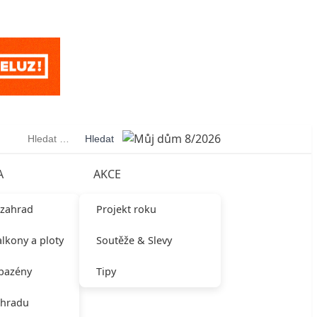
Vyhledávání
A
AKCE
 zahrad
Projekt roku
alkony a ploty
Soutěže & Slevy
 bazény
Tipy
ahradu