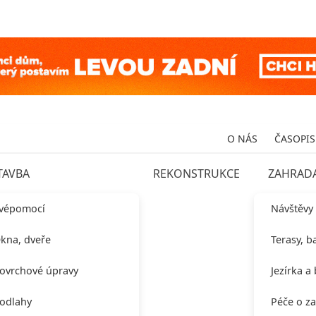
O NÁS
ČASOPIS
TAVBA
REKONSTRUKCE
ZAHRAD
vépomocí
Návštěvy
kna, dveře
Terasy, b
ovrchové úpravy
Jezírka a
odlahy
Péče o z