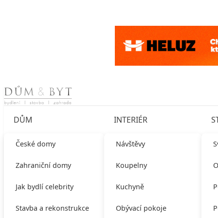
Skip to content
DŮM
INTERIÉR
S
České domy
Návštěvy
S
Zahraniční domy
Koupelny
O
Jak bydlí celebrity
Kuchyně
P
Stavba a rekonstrukce
Obývací pokoje
P