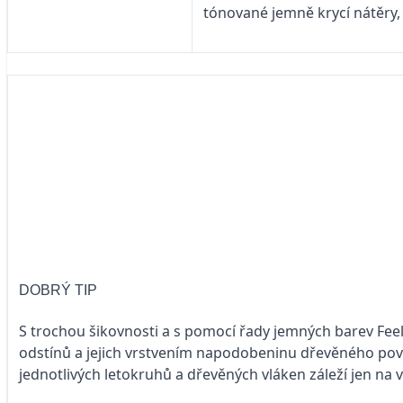
tónované jemně krycí nátěry, 
DOBRÝ TIP
S trochou šikovnosti a s pomocí řady jemných barev Fee
odstínů a jejich vrstvením napodobeninu dřevěného povr
jednotlivých letokruhů a dřevěných vláken záleží jen na v