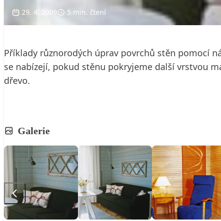
29. 4. 2009
5 min. čtení
Příklady různorodých úprav povrchů stěn pomocí ná
se nabízejí, pokud stěnu pokryjeme další vrstvou m
dřevo.
Galerie