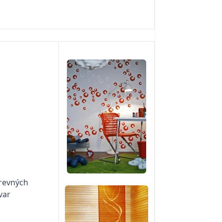
arevných
var