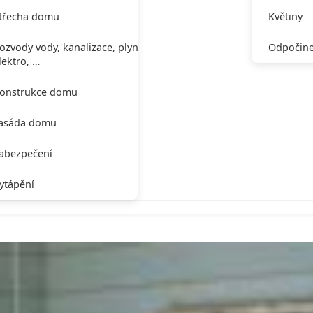
třecha domu
Květiny
ozvody vody, kanalizace, plynu,
Odpočine
lektro, …
onstrukce domu
asáda domu
abezpečení
ytápění