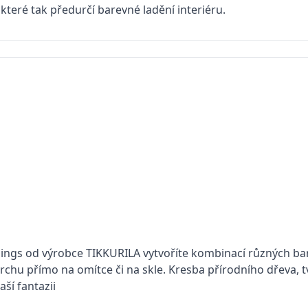
které tak předurčí barevné ladění interiéru.
lings od výrobce TIKKURILA vytvoříte kombinací různých b
chu přímo na omítce či na skle. Kresba přírodního dřeva, t
aší fantazii