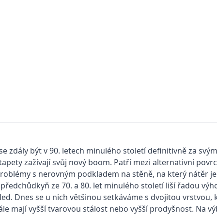
se zdály být v 90. letech minulého století definitivně za svý
tapety zažívají svůj nový boom. Patří mezi alternativní pov
problémy s nerovným podkladem na stěně, na který nátěr j
předchůdkyň ze 70. a 80. let minulého století liší řadou výho
vzhled. Dnes se u nich většinou setkáváme s dvojitou vrstvou
le mají vyšší tvarovou stálost nebo vyšší prodyšnost. Na vý