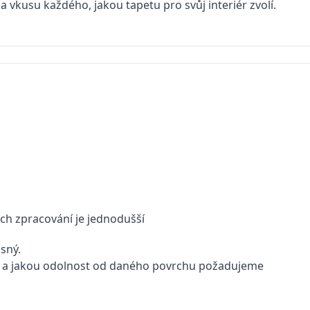
na vkusu každého, jakou tapetu pro svůj interiér zvolí.
jich zpracování je jednodušší
ásný.
hled a jakou odolnost od daného povrchu požadujeme