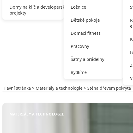
Domy na klíč a developerské
Ložnice
S
projekty
Dětské pokoje
R
e
Domácí fitness
K
Pracovny
F
Šatny a prádelny
Z
Bydlíme
V
Hlavní stránka
>
Materiály a technologie
> Stěna dřevem pokrytá
Zpět na Materiály a technologie
MATERIÁLY A TECHNOLOGIE