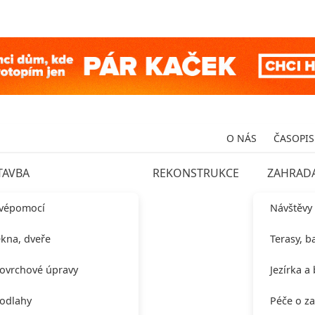
O NÁS
ČASOPIS
TAVBA
REKONSTRUKCE
ZAHRAD
vépomocí
Návštěvy
kna, dveře
Terasy, b
ovrchové úpravy
Jezírka a
odlahy
Péče o z