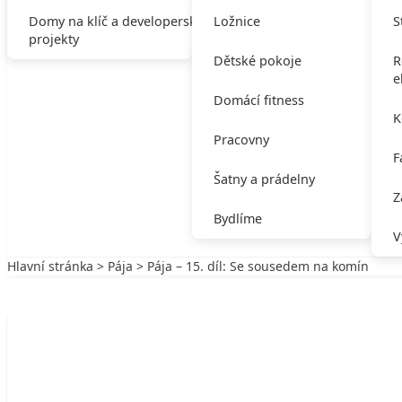
Domy na klíč a developerské
Ložnice
S
projekty
Dětské pokoje
R
e
Domácí fitness
K
Pracovny
F
Šatny a prádelny
Z
Bydlíme
V
Hlavní stránka
>
Pája
> Pája – 15. díl: Se sousedem na komín
Zpět na Pája
PÁJA
Pája – 15. díl: Se sousedem na komín