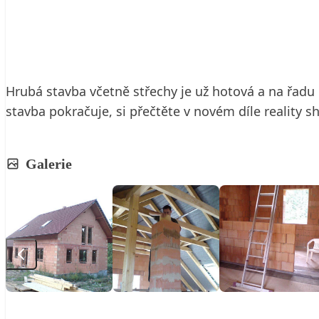
29. 4. 2009
3 min. čtení
Hrubá stavba včetně střechy je už hotová a na řadu 
stavba pokračuje, si přečtěte v novém díle reality s
Galerie