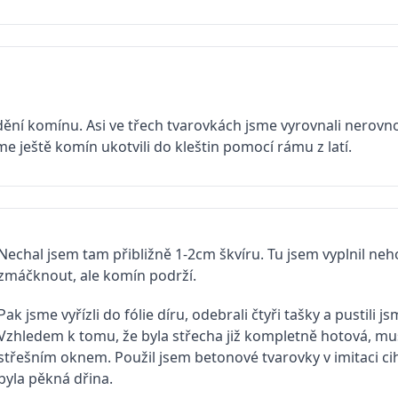
ní komínu. Asi ve třech tvarovkách jsme vyrovnali nerovno
e ještě komín ukotvili do kleštin pomocí rámu z latí.
Nechal jsem tam přibližně 1-2cm škvíru. Tu jsem vyplnil ne
zmáčknout, ale komín podrží.
Pak jsme vyřízli do fólie díru, odebrali čtyři tašky a pustili 
Vzhledem k tomu, že byla střecha již kompletně hotová, mu
střešním oknem. Použil jsem betonové tvarovky v imitaci cihe
byla pěkná dřina.