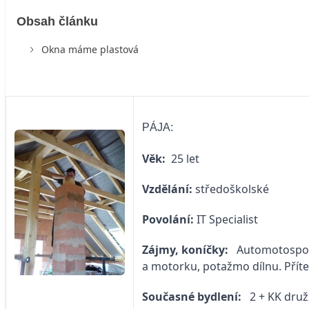
Obsah článku
Okna máme plastová
PÁJA:
Věk:
25 let
Vzdělání:
středoškolské
Povolání:
IT Specialist
Zájmy, koníčky:
Automotosport,
a motorku, potažmo dílnu. Pří
Současné bydlení:
2 + KK druž