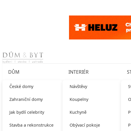
Skip to content
DŮM
INTERIÉR
S
České domy
Návštěvy
S
Zahraniční domy
Koupelny
O
Jak bydlí celebrity
Kuchyně
P
Stavba a rekonstrukce
Obývací pokoje
P