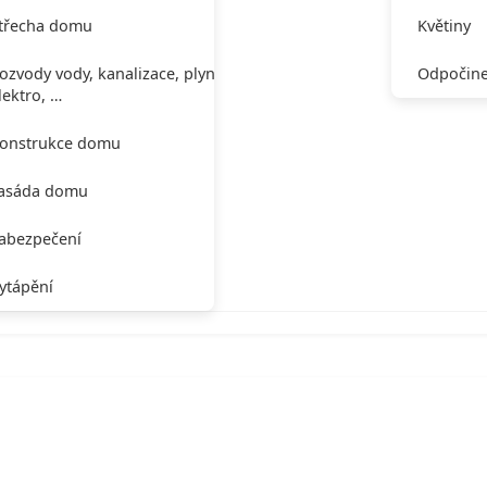
třecha domu
Květiny
ozvody vody, kanalizace, plynu,
Odpočine
lektro, …
onstrukce domu
asáda domu
abezpečení
ytápění