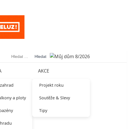
Vyhledávání
A
AKCE
 zahrad
Projekt roku
alkony a ploty
Soutěže & Slevy
 bazény
Tipy
ahradu