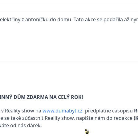
elektřiny z antoníčku do domu. Tato akce se podařila až ny
DINNÝ DŮM ZDARMA NA CELÝ ROK!
t v Reality show na
www.dumabyt.cz
předplatné časopisu
R
ste se také zúčastnit Reality show, napište nám do redakce
(
skáte od nás dárek.