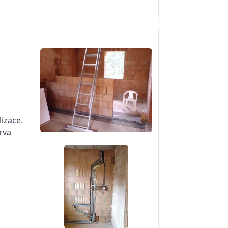
izace.
rva