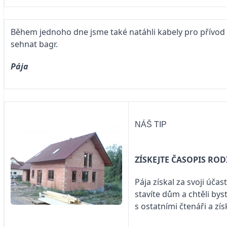
Během jednoho dne jsme také natáhli kabely pro přívod 
sehnat bagr.
Pája
NÁŠ TIP
ZÍSKEJTE ČASOPIS RO
Pája získal za svoji účas
stavíte dům a chtěli by
s ostatními čtenáři a zí