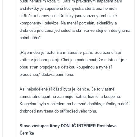
pultu nemusím vzdálit.“ Dalším praktickým nápadem paní
architektky je zapuštěná kuchyňská stěna bez horních
skříněk a barový pult. Do linky jsou vsazeny technické
komponenty i televize. Na menší porcelán, skleničky a
drobnosti je určena jednoduchá skříňka ve stejném designu na
boční stěně.
„Rájem dětí je roztomilá místnost v patře. Sourozenci spí
zatím v jednom pokoji. Chci jen podotknout, že místnost je z
obou stran propojena s dětskou koupelnou a nynější
pracovnou,“ dodává paní Ilona.
Asi nejoddělenější částí bytu je ložnice. Je to vlastně
samostatné apartmá zahrnující šatnu, ložnici a koupelnu.
Koupelna
byla s ohledem na barevné doplňky, ručníky a další
drobnosti navržena do stříbrošedivého tónu.
Slovo zástupce firmy DONLIČ INTERIER Rostislava
Černíka