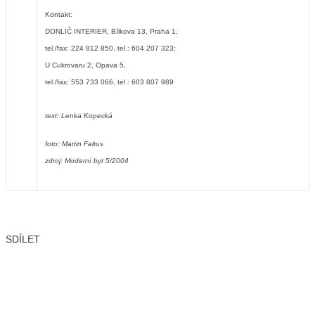
Kontakt:
DONLIČ INTERIER, Bílkova 13, Praha 1,
tel./fax: 224 812 850, tel.: 604 207 323;
U Cukrovaru 2, Opava 5,
tel./fax: 553 733 066, tel.: 603 807 989
text: Lenka Kopecká
foto: Martin Faltus
zdroj: Moderní byt 5/2004
SDÍLET
Facebook
X
LinkedIn
Email