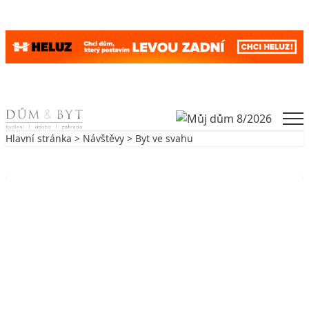
Skip to content
Men
Hlavní stránka
>
Návštěvy
> Byt ve svahu
Zpět na Návštěvy
NÁVŠTĚVY
Byt ve svahu
4. 5. 2005
5 min. čtení