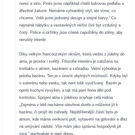
nerez a sklo. Proto jsme například chtěli bukovou podlahu a
dřevěné žaluzie. Nemáme vyhraněný styl, ale víme, co
chceme. Volili jsme jednotný design a stejné barvy.“ Co
nejméně nábytku a vestavěných skříní činí byt vzdušný a
čistý. Police a skříňky jsou cíleně zapuštěny do stěny, aby
nerušily interiér.
Díky velkým francouzským oknům, která vedou z jídelny do
atria, je prostor i světlý. Filozofie interiéru je založena na
kontaktu s atriem, bazénem a zahradou. Velmi výhodná je
poloha bazénu. Ten je v úrovni obytných místností. Kdyby byl
v suterénu nebo venku, tak není tolik využívaný. Bazén je
oproti kuchyni vyvýšen, a tak má paní Ilona děti pod
kontrolou. Spojení atria s jídelnou oceňuje celá rodina.
„Zejména v létě necháme otevřené dveře a můžeme jít k
bazénu, či projít do zahrady. Nejoblíbenější částí bytu je
atrium, kde máme venkovní pult, vybavení na grilování a dřez
na umývání nádobí. Vše mám jako správná hospodyně při
ruce,“ pochvaluje si paní domu.