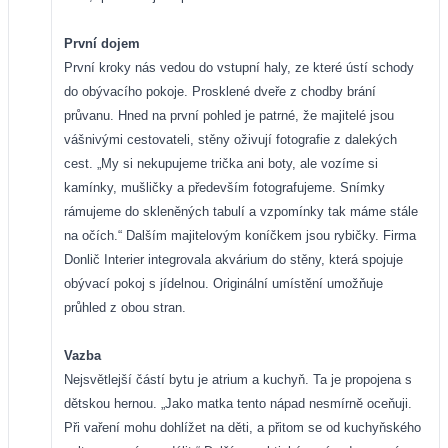
První dojem
První kroky nás vedou do vstupní haly, ze které ústí schody
do obývacího pokoje. Prosklené dveře z chodby brání
průvanu. Hned na první pohled je patrné, že majitelé jsou
vášnivými cestovateli, stěny oživují fotografie z dalekých
cest. „My si nekupujeme trička ani boty, ale vozíme si
kamínky, mušličky a především fotografujeme. Snímky
rámujeme do skleněných tabulí a vzpomínky tak máme stále
na očích.“ Dalším majitelovým koníčkem jsou rybičky. Firma
Donlič Interier integrovala akvárium do stěny, která spojuje
obývací pokoj s jídelnou. Originální umístění umožňuje
průhled z obou stran.
Vazba
Nejsvětlejší částí bytu je atrium a kuchyň. Ta je propojena s
dětskou hernou. „Jako matka tento nápad nesmírně oceňuji.
Při vaření mohu dohlížet na děti, a přitom se od kuchyňského