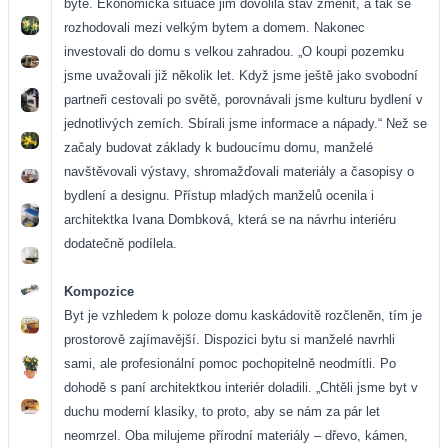
bytě. Ekonomická situace jim dovolila stav změnit, a tak se
rozhodovali mezi velkým bytem a domem. Nakonec
investovali do domu s velkou zahradou. „O koupi pozemku
jsme uvažovali již několik let. Když jsme ještě jako svobodní
partneři cestovali po světě, porovnávali jsme kulturu bydlení v
jednotlivých zemích. Sbírali jsme informace a nápady.“ Než se
začaly budovat základy k budoucímu domu, manželé
navštěvovali výstavy, shromažďovali materiály a časopisy o
bydlení a designu. Přístup mladých manželů ocenila i
architektka Ivana Dombková, která se na návrhu interiéru
dodatečně podílela.
Kompozice
Byt je vzhledem k poloze domu kaskádovitě rozčleněn, tím je
prostorově zajímavější. Dispozici bytu si manželé navrhli
sami, ale profesionální pomoc pochopitelně neodmítli. Po
dohodě s paní architektkou interiér doladili. „Chtěli jsme byt v
duchu moderní klasiky, to proto, aby se nám za pár let
neomrzel. Oba milujeme přírodní materiály – dřevo, kámen,