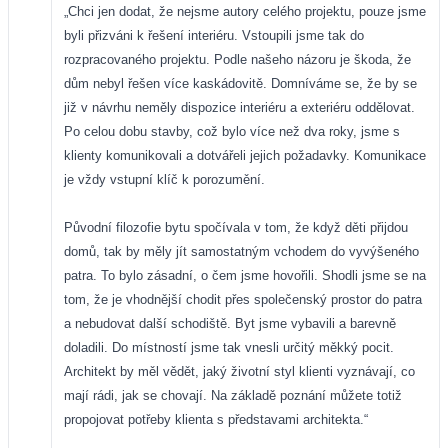
„Chci jen dodat, že nejsme autory celého projektu, pouze jsme
byli přizváni k řešení interiéru. Vstoupili jsme tak do
rozpracovaného projektu. Podle našeho názoru je škoda, že
dům nebyl řešen více kaskádovitě. Domníváme se, že by se
již v návrhu neměly dispozice interiéru a exteriéru oddělovat.
Po celou dobu stavby, což bylo více než dva roky, jsme s
klienty komunikovali a dotvářeli jejich požadavky. Komunikace
je vždy vstupní klíč k porozumění.
Původní filozofie bytu spočívala v tom, že když děti přijdou
domů, tak by měly jít samostatným vchodem do vyvýšeného
patra. To bylo zásadní, o čem jsme hovořili. Shodli jsme se na
tom, že je vhodnější chodit přes společenský prostor do patra
a nebudovat další schodiště. Byt jsme vybavili a barevně
doladili. Do místností jsme tak vnesli určitý měkký pocit.
Architekt by měl vědět, jaký životní styl klienti vyznávají, co
mají rádi, jak se chovají. Na základě poznání můžete totiž
propojovat potřeby klienta s představami architekta.“