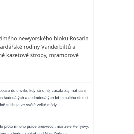
 známého newyorského bloku Rosaria
iardářské rodiny Vanderbiltů a
ené kazetové stropy, mramorové
pouze do chvíle, kdy se o něj začala zajímat paní
sign šedesátých a sedmdesátých let minulého století
ně si libuje ve světě velké módy.
alo proto mnoho práce přesvědčit manžele Perryovy,
, který se bude vznášet nad New Yorkem.