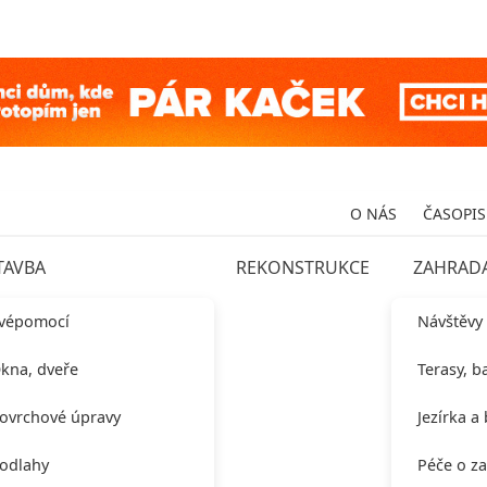
O NÁS
ČASOPIS
TAVBA
REKONSTRUKCE
ZAHRAD
vépomocí
Návštěvy
kna, dveře
Terasy, b
ovrchové úpravy
Jezírka a
odlahy
Péče o z