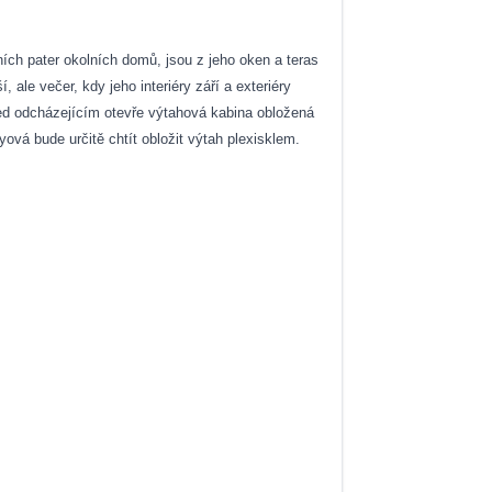
ích pater okolních domů, jsou z jeho oken a teras
 ale večer, kdy jeho interiéry září a exteriéry
 před odcházejícím otevře výtahová kabina obložená
vá bude určitě chtít obložit výtah plexisklem.