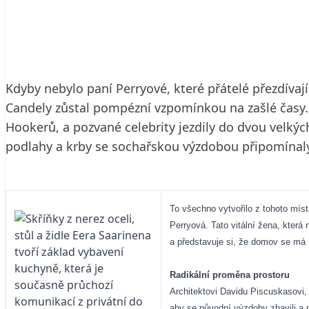
7. 2. 2006
4 min. čtení
Kdyby nebylo paní Perryové, které přátelé přezdív
Candely zůstal pompézní vzpomínkou na zašlé časy. 
Hookerů, a pozvané celebrity jezdily do dvou velk
podlahy a krby se sochařskou výzdobou připomínal
To všechno vytvořilo z tohoto mís
Perryová. Tato vitální žena, která
a představuje si, že domov se má h
Radikální proměna prostoru
Architektovi Davidu Piscuskasovi,
aby se původní výzdoby zbavili a p