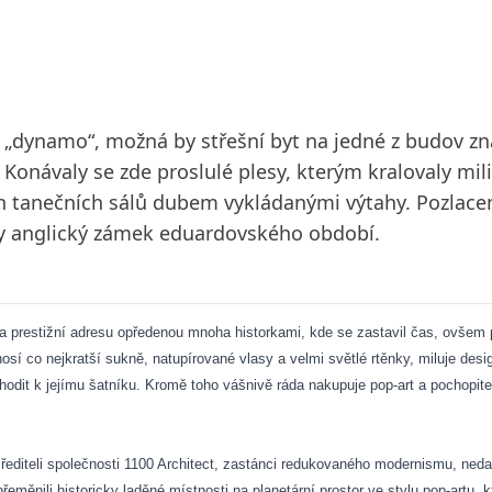
ají „dynamo“, možná by střešní byt na jedné z budov
Konávaly se zde proslulé plesy, kterým kralovaly mil
ých tanečních sálů dubem vykládanými výtahy. Pozlac
y anglický zámek eduardovského období.
ta prestižní adresu opředenou mnoha historkami, kde se zastavil čas, ovšem 
 nosí co nejkratší sukně, natupírované vlasy a velmi světlé rtěnky, miluje de
odit k jejímu šatníku. Kromě toho vášnivě ráda nakupuje pop-art a pochopitel
 řediteli společnosti 1100 Architect, zastánci redukovaného modernismu, ned
řeměnili historicky laděné místnosti na planetární prostor ve stylu pop-artu