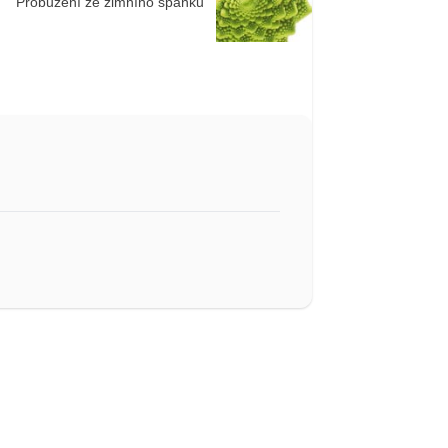
Probuzení ze zimního spánku