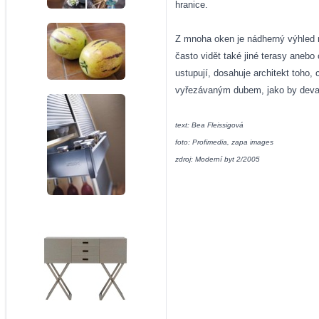
hranice.
Z mnoha oken je nádherný výhled n
často vidět také jiné terasy anebo 
ustupují, dosahuje architekt toho,
vyřezávaným dubem, jako by devate
text: Bea Fleissigová
foto: Profimedia, zapa images
zdroj: Moderní byt 2/2005