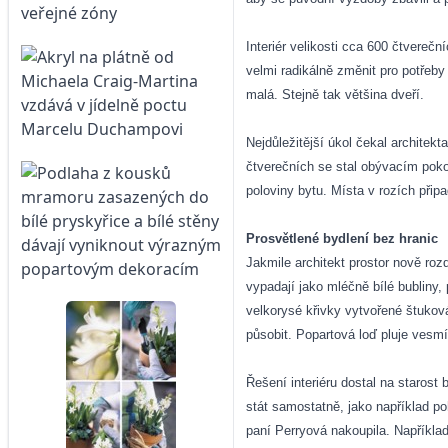
Interiér velikosti cca 600 čtvereč
velmi radikálně změnit pro potřeby
malá. Stejně tak většina dveří.
Nejdůležitější úkol čekal architekt
čtverečních se stal obývacím poko
poloviny bytu. Místa v rozích přip
Prosvětlené bydlení bez hranic
Jakmile architekt prostor nově rozd
vypadají jako mléčně bílé bubliny,
velkorysé křivky vytvořené štukov
působit. Popartová loď pluje vesm
Řešení interiéru dostal na starost
stát samostatně, jako například p
paní Perryová nakoupila. Například