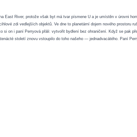
a East River, protože však byt má tvar písmene U a je umístěn v úrovni horn
cihlové zdi vedlejších objektů. Ve dne to planetární dojem nového prostoru ruší,
 co si on i paní Perryová přáli: vytvořit bydlení bez ohraničení. Když se pak
nácté století znovu vstoupilo do toho našeho — jednadvacátého. Paní Perryo