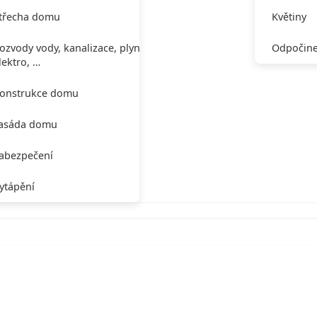
třecha domu
Květiny
ozvody vody, kanalizace, plynu,
Odpočine
lektro, …
onstrukce domu
asáda domu
abezpečení
ytápění