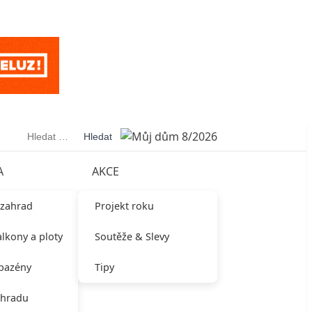
Vyhledávání
A
AKCE
 zahrad
Projekt roku
alkony a ploty
Soutěže & Slevy
 bazény
Tipy
ahradu