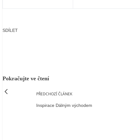
SDÍLET
Facebook
X
LinkedIn
Email
Pokračujte ve čtení
PŘEDCHOZÍ ČLÁNEK
Inspirace Dálným východem