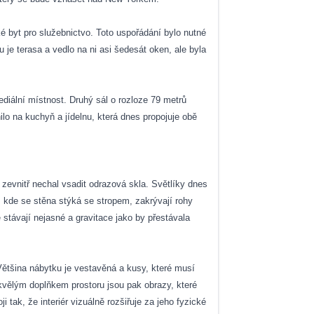
é byt pro služebnictvo. Toto uspořádání bylo nutné
 je terasa a vedlo na ni asi šedesát oken, ale byla
mediální místnost. Druhý sál o rozloze 79 metrů
o na kuchyň a jídelnu, která dnes propojuje obě
a zevnitř nechal vsadit odrazová skla. Světlíky dnes
, kde se stěna stýká se stropem, zakrývají rohy
stávají nejasné a gravitace jako by přestávala
 Většina nábytku je vestavěná a kusy, které musí
kvělým doplňkem prostoru jsou pak obrazy, které
tak, že interiér vizuálně rozšiřuje za jeho fyzické