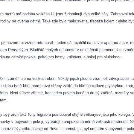
ních metrů má podobu velkého U, jemuž dominují dva velké sály. Zahrnoval tak
 rodiny se dvěma dětmi. Také zde bylo málo světla, třebaže kolem celého bytu
a při novém rozvržení místností. Jeden sál rozdělil na hlavní apartmá a tzv. 
jem Perryových. Bludiště malých místností v dolní části písmene U se změnil
adla na dětské pokoje, pokoj pro hosty, knihovnu a pokoj pro služebnou.
ělil, zaměřil se na velikost oken. Někdy jejich plochu více než zdvojnásobil 
 podlahu tvoří bílé mramorové střepy zalité do bílé epoxidové pryskyřice. Tam
áním. Není vůbec zřejmé, kde jeden povrch končí a druhý začíná, rozměry se 
írem.
 bytový architekt Tony Ingrao a postupoval stejně velkoryse jako jeho kolega.
ohovky v obývacím pokoji, vytvářejí kompozice úměrné velikosti místností. S
 obraz obývacího pokoje od Roye Lichtensteina byl umístěn v obývacím pokoji 