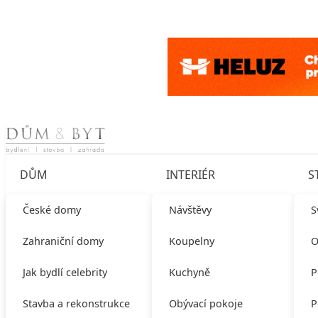
Skip to content
DŮM
INTERIÉR
S
České domy
Návštěvy
S
Zahraniční domy
Koupelny
O
Jak bydlí celebrity
Kuchyně
P
Stavba a rekonstrukce
Obývací pokoje
P