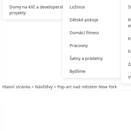
Domy na klíč a developerské
Ložnice
S
projekty
Dětské pokoje
R
e
Domácí fitness
K
Pracovny
F
Šatny a prádelny
Z
Bydlíme
V
Hlavní stránka
>
Návštěvy
> Pop-art nad městem New York
Zpět na Návštěvy
NÁVŠTĚVY
Pop-art nad městem New York