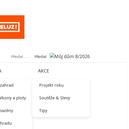
Vyhledávání
A
AKCE
 zahrad
Projekt roku
alkony a ploty
Soutěže & Slevy
 bazény
Tipy
ahradu