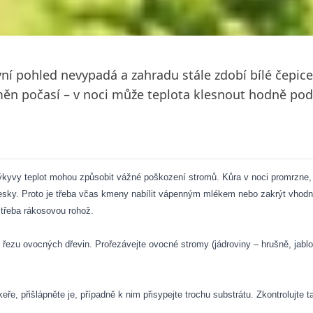
první pohled nevypadá a zahradu stále zdobí bílé čepic
měn počasí – v noci může teplota klesnout hodně po
yvy teplot mohou způsobit vážné poškození stromů. Kůra v noci promrzne, 
desky. Proto je třeba včas kmeny nabílit vápenným mlékem nebo zakrýt vhodn
 třeba rákosovou rohož.
zu ovocných dřevin. Prořezávejte ovocné stromy (jádroviny – hrušně, jabloně
e, přišlápněte je, případně k nim přisypejte trochu substrátu. Zkontrolujte t