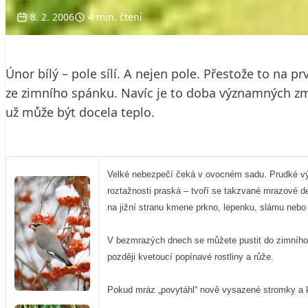
8. 2. 2006
4 min. čtení
Únor bílý – pole sílí. A nejen pole. Přestože to na 
ze zimního spánku. Navíc je to doba významných z
už může být docela teplo.
Velké nebezpečí čeká v ovocném sadu. Prudké výk
roztažnosti praská – tvoří se takzvané mrazové 
na jižní stranu kmene prkno, lepenku, slámu nebo
V bezmrazých dnech se můžete pustit do zimního ře
později kvetoucí popínavé rostliny a růže.
Pokud mráz „povytáhl“ nově vysazené stromky a keř