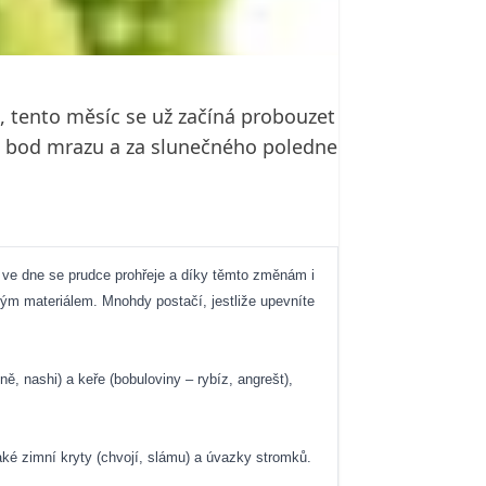
e, tento měsíc se už začíná probouzet
d bod mrazu a za slunečného poledne
ve dne se prudce prohřeje a díky těmto změnám i
ým materiálem. Mnohdy postačí, jestliže upevníte
, nashi) a keře (bobuloviny – rybíz, angrešt),
aké zimní kryty (chvojí, slámu) a úvazky stromků.