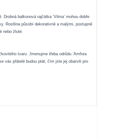
dě. Drobná balkonová rajčátka ‘Vilma’ mohou dobře
ky. Rostlina působí dekorativně a malými, postupně
é nebo žluté.
ičkovitého tvaru. Jmenujme třeba odrůdu ‘Amfora
 vás přátelé budou ptát, čím jste jej obarvili pro