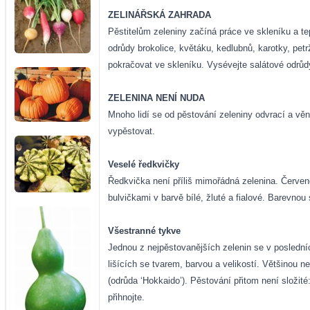
ZELINÁŘSKÁ ZAHRADA
Pěstitelům zeleniny začíná práce ve skleníku a tep
odrůdy brokolice, květáku, kedlubnů, karotky, petrž
pokračovat ve skleníku. Vysévejte salátové odrůd
ZELENINA NENÍ NUDA
Mnoho lidí se od pěstování zeleniny odvrací a věn
vypěstovat.
Veselé ředkvičky
Ředkvička není příliš mimořádná zelenina. Červené 
bulvičkami v barvě bílé, žluté a fialové. Barevnou
Všestranné tykve
Jednou z nejpěstovanějších zelenin se v posledníc
lišících se tvarem, barvou a velikostí. Většinou n
(odrůda ‘Hokkaido’). Pěstování přitom není složi
přihnojte.