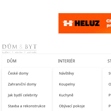
Skip to content
DŮM
INTERIÉR
S
České domy
Návštěvy
S
Zahraniční domy
Koupelny
O
Jak bydlí celebrity
Kuchyně
P
Stavba a rekonstrukce
Obývací pokoje
P