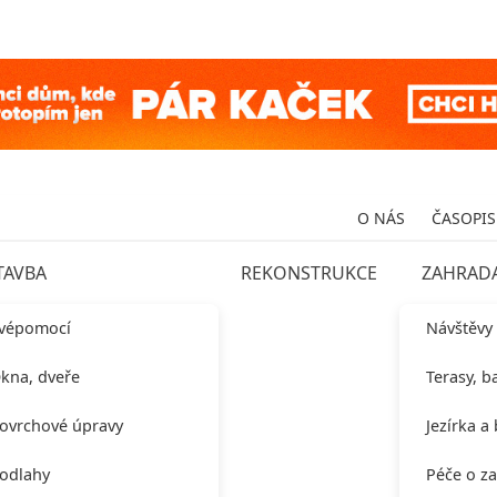
O NÁS
ČASOPIS
TAVBA
REKONSTRUKCE
ZAHRAD
vépomocí
Návštěvy
kna, dveře
Terasy, b
ovrchové úpravy
Jezírka a
odlahy
Péče o z