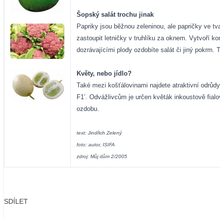
Šopský salát trochu jinak
Papriky jsou běžnou zeleninou, ale papričky ve t
zastoupit letničky v truhlíku za oknem. Vytvoří 
dozrávajícími plody ozdobíte salát či jiný pokrm.
Květy, nebo jídlo?
Také mezi košťálovinami najdete atraktivní odrůd
F1’.
Odvážlivcům je určen květák inkoustově fialové
ozdobu.
text: Jindřich Zelený
foto: autor, ISIFA
zdroj: Můj dům 2/2005
SDÍLET
Facebook
X
LinkedIn
Email