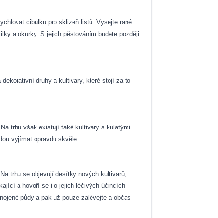
chlovat cibulku pro sklizeň listů. Vysejte rané
 lilky a okurky. S jejich pěstováním budete později
korativní druhy a kultivary, které stojí za to
Na trhu však existují také kultivary s kulatými
budou vyjímat opravdu skvěle.
a trhu se objevují desítky nových kultivarů,
jící a hovoří se i o jejich léčivých účincích
hnojené půdy a pak už pouze zalévejte a občas