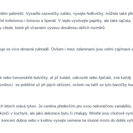
lém pařeništi. Vysaďte sazeničky salátu, vysejte ředkvičky, můžete také přiry
el kořenovou i listovou a špenát. V teple vysévejte papriky, ale také rajčata,
y cibule, které při včasném výsevu dosáhnou obřích rozměrů.
uje se více okrasné zahradě. Ovšem i mezi zeleninami jsou velmi zajímavé a de
nebo červenobílé bulvičky, ať již kulaté, válcovité nebo špičaté, zná každý. 
 směsicí
se potěšíte už při jejich sklízení, ovšem na talíři se tyto barvičky 
h letech stává tykev. Je ceněna především pro svou nekonečnou variabilitu. N
ekončí v kuchyni, ale jako dekorace bytu či chalupy. Mnohé jsou chuťově vynika
té: koncem dubna nebo v květnu vysejte semena na slunné místo do dobře vy