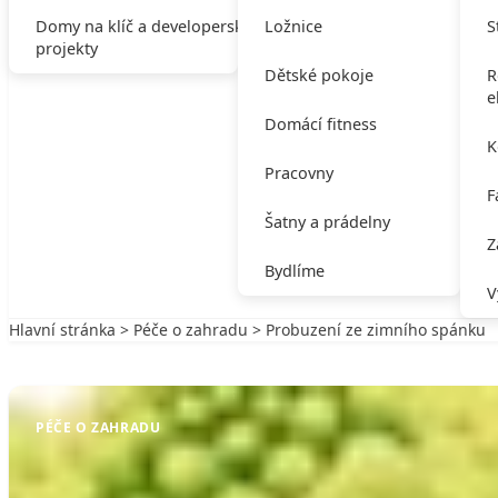
Domy na klíč a developerské
Ložnice
S
projekty
Dětské pokoje
R
e
Domácí fitness
K
Pracovny
F
Šatny a prádelny
Z
Bydlíme
V
Hlavní stránka
>
Péče o zahradu
> Probuzení ze zimního spánku
Zpět na Péče o zahradu
PÉČE O ZAHRADU