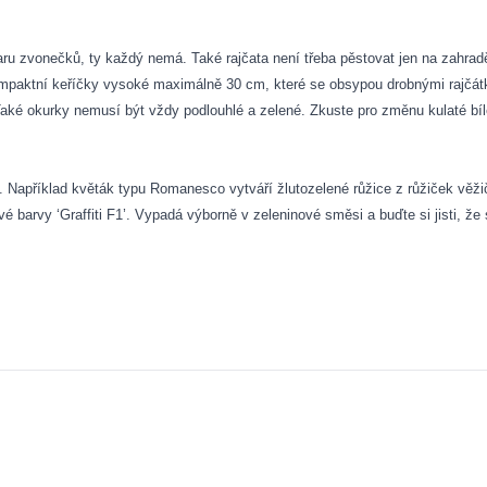
varu zvonečků, ty každý nemá. Také rajčata není třeba pěstovat jen na zahra
kompaktní keříčky vysoké maximálně 30 cm, které se obsypou drobnými rajčát
 Také okurky nemusí být vždy podlouhlé a zelené. Zkuste pro změnu kulaté bíl
y. Například květák typu Romanesco vytváří žlutozelené růžice z růžiček věž
 barvy ‘Graffiti F1’. Vypadá výborně v zeleninové směsi a buďte si jisti, že se