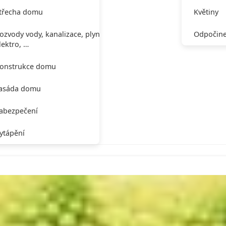
třecha domu
Květiny
ozvody vody, kanalizace, plynu,
Odpočine
lektro, …
onstrukce domu
asáda domu
abezpečení
ytápění