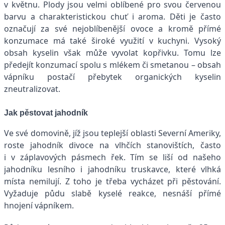
v květnu. Plody jsou velmi oblíbené pro svou červenou
barvu a charakteristickou chuť i aroma. Děti je často
označují za své nejoblíbenější ovoce a kromě přímé
konzumace má také široké využití v kuchyni. Vysoký
obsah kyselin však může vyvolat kopřivku. Tomu lze
předejít konzumací spolu s mlékem či smetanou – obsah
vápníku postačí přebytek organických kyselin
zneutralizovat.
Jak pěstovat jahodník
Ve své domovině, jíž jsou teplejší oblasti Severní Ameriky,
roste jahodník divoce na vlhčích stanovištích, často
i v záplavových pásmech řek. Tím se liší od našeho
jahodníku lesního i jahodníku truskavce, které vlhká
místa nemilují. Z toho je třeba vycházet při pěstování.
Vyžaduje půdu slabě kyselé reakce, nesnáší přímé
hnojení vápníkem.