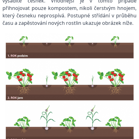
vysadíte česnek. Vhodnější je v tomto případě
přihnojovat pouze kompostem, nikoli čerstvým hnojem,
který česneku neprospívá. Postupné střídání v průběhu
času a zapěstování nových rostlin ukazuje obrázek níže.