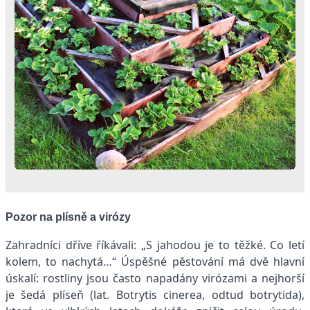
Pozor na plísně a virózy
Zahradníci dříve říkávali: „S jahodou je to těžké. Co letí
kolem, to nachytá…“ Úspěšné pěstování má dvě hlavní
úskalí: rostliny jsou často napadány virózami a nejhorší
je šedá plíseň (lat. Botrytis cinerea, odtud botrytida),