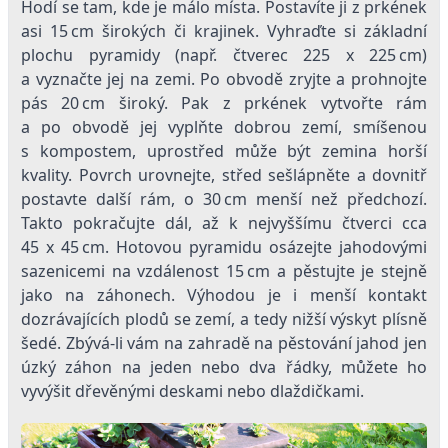
Hodí se tam, kde je málo místa. Postavíte ji z prkének
asi 15 cm širokých či krajinek. Vyhraďte si základní
plochu pyramidy (např. čtverec 225 x 225 cm)
a vyznačte jej na zemi. Po obvodě zryjte a prohnojte
pás 20 cm široký. Pak z prkének vytvořte rám
a po obvodě jej vyplňte dobrou zemí, smíšenou
s kompostem, uprostřed může být zemina horší
kvality. Povrch urovnejte, střed sešlápněte a dovnitř
postavte další rám, o 30 cm menší než předchozí.
Takto pokračujte dál, až k nejvyššímu čtverci cca
45 x 45 cm. Hotovou pyramidu osázejte jahodovými
sazenicemi na vzdálenost 15 cm a pěstujte je stejně
jako na záhonech. Výhodou je i menší kontakt
dozrávajících plodů se zemí, a tedy nižší výskyt plísně
šedé. Zbývá-li vám na zahradě na pěstování jahod jen
úzký záhon na jeden nebo dva řádky, můžete ho
vyvýšit dřevěnými deskami nebo dlaždičkami.