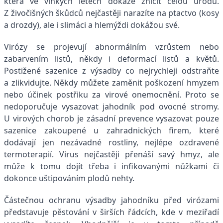
která ve vlhkých letech dokáže zničit celou úrodu.
Z živočišných škůdců nejčastěji narazíte na ptactvo (kosy
a drozdy), ale i slimáci a hlemýždi dokážou své.
Virózy se projevují abnormálním vzrůstem nebo
zabarvením listů, někdy i deformací listů a květů.
Postižené sazenice z výsadby co nejrychleji odstraňte
a zlikvidujte. Někdy můžete zaměnit poškození hmyzem
nebo účinek postřiku za virové onemocnění. Proto se
nedoporučuje vysazovat jahodník pod ovocné stromy.
U virových chorob je zásadní prevence vysazovat pouze
sazenice zakoupené u zahradnických firem, které
dodávají jen nezávadné rostliny, nejlépe ozdravené
termoterapií. Virus nejčastěji přenáší savý hmyz, ale
může k tomu dojít třeba i infikovanými nůžkami či
dokonce uštipováním plodů nehty.
Částečnou ochranu výsadby jahodníku před virózami
představuje pěstování v širších řádcích, kde v meziřadí