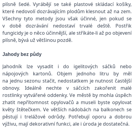
plísně šedé. Vyrábějí se také plastové skládací košíky,
které nedovolí dozrávajícím plodům klesnout až na zem.
Všechny tyto metody jsou však účinné, jen pokud se
v době dozrávání nedostaví trvalé deště. Postřik
fungicidy je o něco účinnější, ale stříkáte-li až po objevení
plísně, bývá už většinou pozdě.
Jahody bez půdy
Jahodník lze vysadit i do igelitových sáčků nebo
nápojových kartonů. Objem jednoho litru by měl
na jednu sezonu stačit, nedostatkem je nutnost častější
obnovy. Ideálně nechte v sáčcích zakořenit malé
rostlinky vytvářené oddenky. Ve městě by mohla úspěch
zhatit nepřítomnost opylovačů a museli byste opylovat
květy štětečkem. Ve větších nádobách na balkonech se
pěstují i trelážové odrůdy. Potřebují oporu a dobrou
výživu, mají dekorativní funkci, ale i úroda je dostatečná.