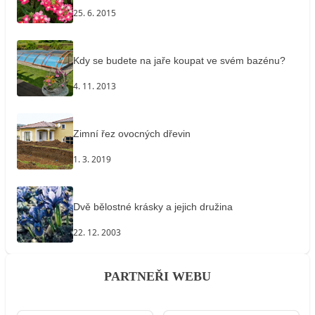
25. 6. 2015
Kdy se budete na jaře koupat ve svém bazénu?
4. 11. 2013
Zimní řez ovocných dřevin
1. 3. 2019
Dvě bělostné krásky a jejich družina
22. 12. 2003
PARTNEŘI WEBU