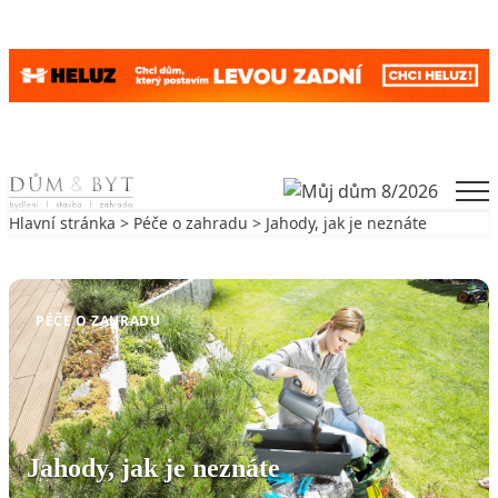
Skip to content
Men
Hlavní stránka
>
Péče o zahradu
> Jahody, jak je neznáte
Zpět na Péče o zahradu
PÉČE O ZAHRADU
Jahody, jak je neznáte