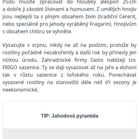
Půdu musíte zpracovat do hloubky alespoň 25 cm
a dobře ji zásobit živinami a humusem. Z umělých hnojiv
jsou nejlepší ta s plným obsahem živin (tradiční Cererit,
nebo speciálně pro jahody vyráběný Fragarin). Hnojivům
s obsahem chlóru se vyhněte.
Vysazujte v srpnu, nikdy ne až na podzim, protože by
rostliny pořádně nezakořenily a další rok by přinesly jen
nízkou úrodu. Zahradnické firmy často nabízejí tzv.
FRIGO sazenice. Ty se dají vysazovat až na jaře a dohoní
tak v růstu sazenice z loňského roku. Ponechávat
vysazené rostliny na stanovišti déle než tři sezony je
neekonomické.
TIP: Jahodová pyramida