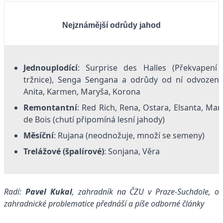
Nejznámější odrůdy jahod
Jednouplodící
: Surprise des Halles (Překvapení 
tržnice), Senga Sengana a odrůdy od ní odvozené
Anita, Karmen, Maryša, ­Korona
Remontantní
: Red Rich, Rena, Ostara, Elsanta, Mar
de Bois (chutí připomíná lesní jahody)
Měsíční
: Rujana ­(neodnožuje, množí se ­semeny)
Trelážové (špalírové)
: Sonjana, Věra
Radí:
Pavel Kukal
, zahradník na ČZU v Praze-Suchdole, o
zahradnické problematice přednáší a píše odborné články