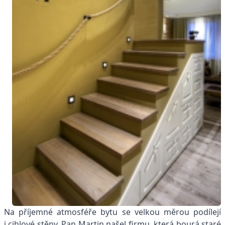
Na příjemné atmosféře bytu se velkou měrou podílejí
i cihlové stěny. Pan Martin našel firmu, která bourá staré