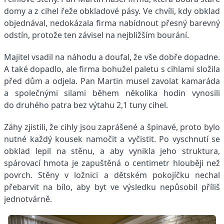
domy a z cihel řeže obkladové pásy. Ve chvíli, kdy obklad
objednával, nedokázala firma nabídnout přesný barevný
odstín, protože ten závisel na nejbližším bourání.
Majitel vsadil na náhodu a doufal, že vše dobře dopadne.
A také dopadlo, ale firma bohužel paletu s cihlami složila
před dům a odjela. Pan Martin musel zavolat kamaráda
a společnými silami během několika hodin vynosili
do druhého patra bez výtahu 2,1 tuny cihel.
Záhy zjistili, že cihly jsou zaprášené a špinavé, proto bylo
nutné každý kousek namočit a vyčistit. Po vyschnutí se
obklad lepil na stěnu, a aby vynikla jeho struktura,
spárovací hmota je zapuštěná o centimetr hlouběji než
povrch. Stěny v ložnici a dětském pokojíčku nechal
přebarvit na bílo, aby byt ve výsledku nepůsobil příliš
jednotvárně.