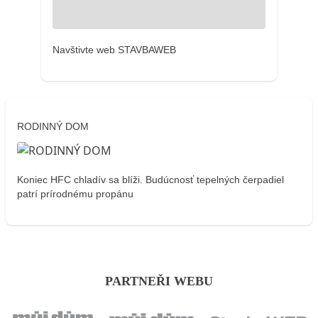
Navštivte web STAVBAWEB
RODINNÝ DOM
Koniec HFC chladív sa blíži. Budúcnosť tepelných čerpadiel
patrí prírodnému propánu
PARTNEŘI WEBU