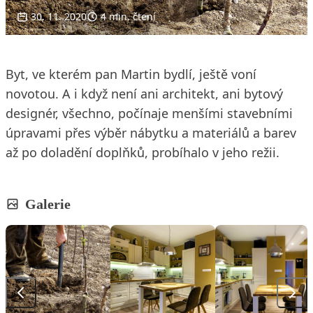
30. 11. 2020
4 min. čtení
Byt, ve kterém pan Martin bydlí, ještě voní
novotou. A i když není ani architekt, ani bytový
designér, všechno, počínaje menšími stavebními
úpravami přes výběr nábytku a materiálů a barev
až po doladění doplňků, probíhalo v jeho režii.
Galerie