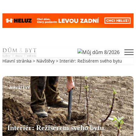
Skip to content
Men
Hlavní stránka
>
Návštěvy
> Interiér: Režisérem svého bytu
Zpět na Návštěvy
NÁVŠTĚVY
Interiér: Režisérem svého bytu