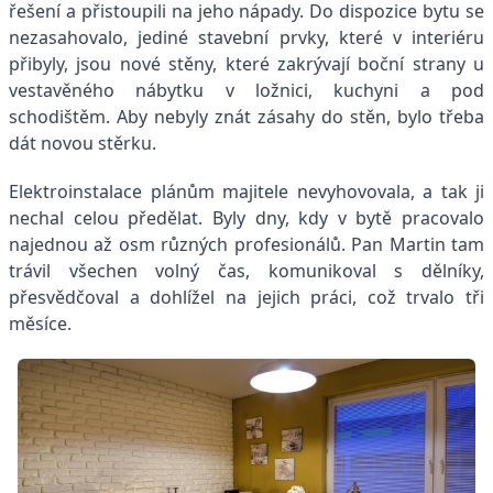
řešení a přistoupili na jeho nápady. Do dispozice bytu se
nezasahovalo, jediné stavební prvky, které v interiéru
přibyly, jsou nové stěny, které zakrývají boční strany u
vestavěného nábytku v ložnici, kuchyni a pod
schodištěm. Aby nebyly znát zásahy do stěn, bylo třeba
dát novou stěrku.
Elektroinstalace plánům majitele nevyhovovala, a tak ji
nechal celou předělat. Byly dny, kdy v bytě pracovalo
najednou až osm různých profesionálů. Pan Martin tam
trávil všechen volný čas, komunikoval s dělníky,
přesvědčoval a dohlížel na jejich práci, což trvalo tři
měsíce.