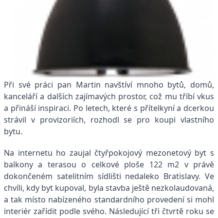
Při své práci pan Martin navštíví mnoho bytů, domů,
kanceláří a dalších zajímavých prostor, což mu tříbí vkus
a přináší inspiraci. Po letech, které s přítelkyní a dcerkou
strávil v provizoriích, rozhodl se pro koupi vlastního
bytu.
Na internetu ho zaujal čtyřpokojový mezonetový byt s
balkony a terasou o celkové ploše 122 m2 v právě
dokončeném satelitním sídlišti nedaleko Bratislavy. Ve
chvíli, kdy byt kupoval, byla stavba ještě nezkolaudovaná,
a tak místo nabízeného standardního provedení si mohl
interiér zařídit podle svého. Následující tři čtvrtě roku se