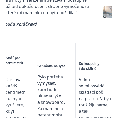
a s novým zařízením se sžívám postupně,
už teď dokážu ocenit drobné vymoženosti,
které mi maminka do bytu pořídila.“
Soňa Poláčková
Stačí pár
centimetrů
Do koupelny
Schránka na lyže
i do skříně
Bylo potřeba
Velmi
Doslova
vymyslet,
se mi osvědčil
každý
kam budu
skládací koš
centimetr
ukládat lyže
na prádlo. V bytě
kuchyně
a snowboard.
totiž žiju sama,
využijete,
Za maminčin
a tak
když
patent mohu
se mi špinavého
si pořídíte