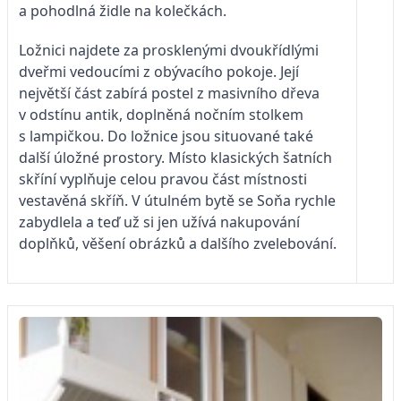
a pohodlná židle na kolečkách.
Ložnici najdete za prosklenými dvoukřídlými
dveřmi vedoucími z obývacího pokoje. Její
největší část zabírá postel z masivního dřeva
v odstínu antik, doplněná nočním stolkem
s lampičkou. Do ložnice jsou situované také
další úložné prostory. Místo klasických šatních
skříní vyplňuje celou pravou část místnosti
vestavěná skříň. V útulném bytě se Soňa rychle
zabydlela a teď už si jen užívá nakupování
doplňků, věšení obrázků a dalšího zvelebování.