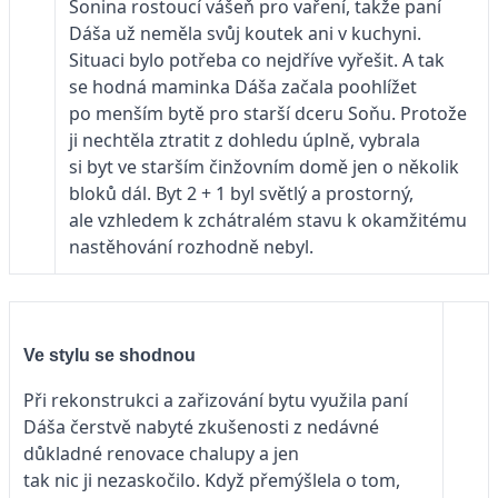
Sonina rostoucí vášeň pro vaření, takže paní
Dáša už neměla svůj koutek ani v kuchyni.
Situaci bylo potřeba co nejdříve vyřešit. A tak
se hodná maminka Dáša začala poohlížet
po menším bytě pro starší dceru Soňu. Protože
ji nechtěla ztratit z dohledu úplně, vybrala
si byt ve starším činžovním domě jen o ně­kolik
bloků dál. Byt 2 + 1 byl světlý a prostorný,
ale vzhledem k zchátralém stavu k okamžitému
nastěhování rozhodně nebyl.
Ve stylu se shodnou
Při rekonstrukci a zařizování bytu vy­užila paní
Dáša čerstvě nabyté zkušenosti z nedávné
důkladné renovace chalupy a jen
tak nic ji nezaskočilo. Když přemýšlela o tom,