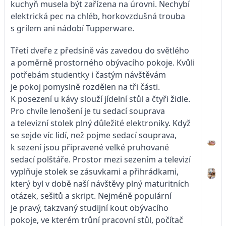
kuchyň musela být zařízena na úrovni. Nechybí
elektrická pec na chléb, horkovzdušná trouba
s grilem ani nádobí Tupperware.
Třetí dveře z předsíně vás zavedou do světlého
a poměrně prostorného obývacího pokoje. Kvůli
potřebám studentky i častým návštěvám
je pokoj pomyslně rozdělen na tři části.
K posezení u kávy slouží jídelní stůl a čtyři židle.
Pro chvíle lenošení je tu sedací souprava
a televizní stolek plný důležité elektroniky. Když
se sejde víc lidí, než pojme sedací souprava,
k sezení jsou připravené velké pruhované
sedací polštáře. Prostor mezi sezením a televizí
vyplňuje stolek se zásuvkami a přihrádkami,
který byl v době naší návštěvy plný maturitních
otázek, sešitů a skript. Nejméně populární
je pravý, takzvaný studijní kout obývacího
pokoje, ve kterém trůní pracovní stůl, počítač