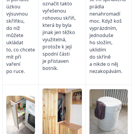
označit takto
prádla
úzkou
vyřešenou
nenahromadí
výsuvnou
rohovou skříň,
moc. Když koš
skříňku,
která by byla
vyprázdním,
do níž
jinak jen těžko
jednoduše
můžete
využitelná,
ho složím,
ukládat
protože k její
uklidím
to, co chcete
spodní části
do skříně
mít při
je přistaven
a nikde o něj
vaření
botník.
nezakopávám.
po ruce.