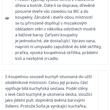
dřeva a botník. Dáte-li se doprava, dřevěné
posuvné dveře vás zavedou na WC a do
koupelny. Zárubně i dveře obou místností
se tu přirozeně doplňují s mozaikovým
obkladem stěn v několika odstínech modré
a béžové barvy. Zařízení koupelny
je jednoduché, ale dostačující. Vpravo vana,
naproti ní umyvadlo zapuštěné do bílé skříňky,
pračka, vysoká koupelnová skříňka, prádelní
koš a nezbytné zrcadlo.
S koupelnou sousedí kuchyň situovaná do užší
obdélníkové místnosti. Celou její pravou část
vyplňuje bílá kuchyňská sestava. Podél stěny
v levé části kuchyně je ukotvena deska, sloužící
jako jídelní pult, doplněná dvěma barovými
židlemi. Protože Soňa je vynikající kuchařka,