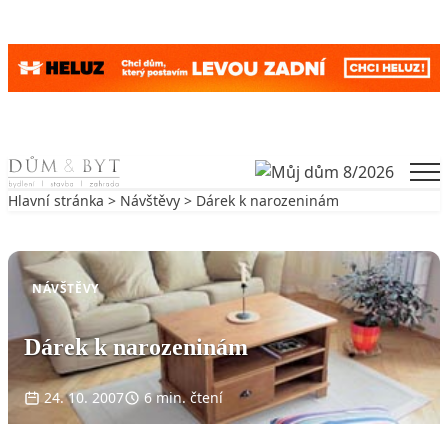
Skip to content
Men
Hlavní stránka
>
Návštěvy
> Dárek k narozeninám
Zpět na Návštěvy
NÁVŠTĚVY
Dárek k narozeninám
24. 10. 2007
6 min. čtení