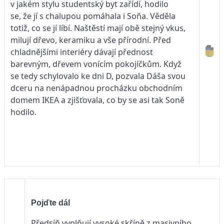
v jakém stylu studentský byt zařídí, hodilo
se, že jí s chalupou pomáhala i Soňa. Věděla
totiž, co se jí líbí. Naštěstí mají obě stejný vkus,
milují dřevo, keramiku a vše přírodní. Před
chladnějšími interiéry dávají přednost
barevným, dřevem vonícím pokojíčkům. Když
se tedy schylovalo ke dni D, pozvala Dáša svou
dceru na nenápadnou procházku obchodním
domem IKEA a zjišťovala, co by se asi tak Soně
hodilo.
Pojďte dál
Předsíň vyplňují vysoké skříně z masivního