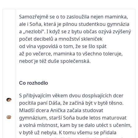
Samozřejmě se o to zasloužila nejen maminka,
ale i Soňa, která je pilnou studentkou gymnázia
a „nezlobí“. I když se z bytu občas ozývá zvýšený
počet decibelů a množství skleniček
od vína vypovídá o tom, že se šlo spát
až po večerce, maminka to všechno toleruje,
neboť je též duše společenská.
Co rozhodlo
S přibývajícím věkem dvou dospívajících dcer
pocítila paní Dáša, že začíná být v bytě těsno.
Mladší dcera Anička začala studovat
gymnázium, starší Soňa bude letos maturovat
a volná místnost, kam by se dalo utéct s učením,
v bytě už nebyla. K tomu všemu se přidala