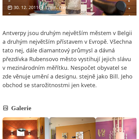
30. 12. 2011
3 min. čtení
Antverpy jsou druhým největším městem v Belgii
a druhým největším přístavem v Evropě. Všechna
tato nej, dále diamantový průmysl a dávná
přezdívka Rubensovo město vystihují jejich slávu
v mezinárodním měřítku. Nespočet obyvatel se
zde věnuje umění a designu. stejně jako Bill. Jeho
obchod se starožitnostmi jen kvete.
Galerie