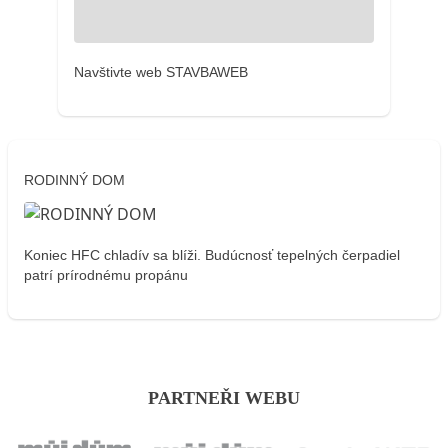
Navštivte web STAVBAWEB
RODINNÝ DOM
Koniec HFC chladív sa blíži. Budúcnosť tepelných čerpadiel
patrí prírodnému propánu
PARTNEŘI WEBU