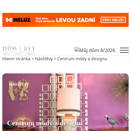
Skip to content
Men
Hlavní stránka
>
Návštěvy
> Centrum módy a designu
Zpět na Návštěvy
NÁVŠTĚVY
Centrum módy a designu