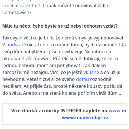
srdeční
záležitost
. Copak můžete nemilovat židle
Eamesových?
Máte tu něco, čeho byste se už nebyl ochoten vzdát?
Takových věcí tu je tolik, že nemá smysl je vyjmenovávat.
V
podstatě
nic z toho, co mám doma, bych už neměnil. Já
svůj dům nábytkem spíše dovybavuji. Nenahrazuji
okoukané věci novými. Přátelé si mě dobírají, že se tu
jednou nebudu moct ani pohybovat. Tak daleko
samozřejmě nezajdu. Vím, co je ještě
vkusné
a co už je
nevhodné. Vetešnictví si ze svého
domu
rozhodně
nedělám. Až přijde čas, prostě některé kousky pošlu dál
do světa. Anebo si na stará kolena pořídím větší dům…
Více článků z rubriky INTERIÉR najdete na
www.mu
www.modernibyt.cz
.