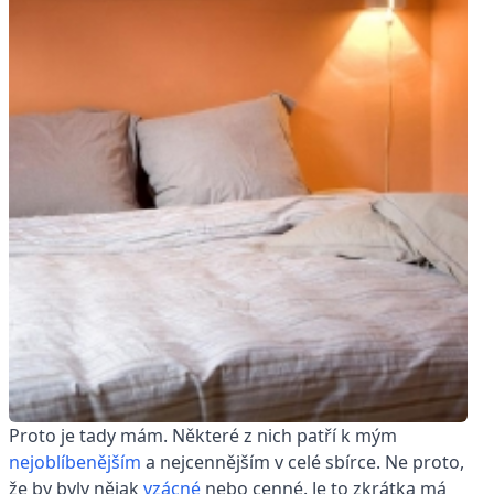
Proto je tady mám. Některé z nich patří k mým
nejoblíbenějším
a nejcennějším v celé sbírce. Ne proto,
že by byly nějak
vzácné
nebo cenné. Je to zkrátka má