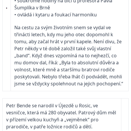
• soukromé hodiny na bicí u profesora Pavla
Šumplíka v Brně
• ovládá i kytaru a foukací harmoniku
Na cestu za svým životním snem se vydal ve
třinácti letech, kdy mu jeho otec dopomohl k
tomu, aby začal hrát v první kapele. Není divu, že
Petr někdy v té době založil také svůj vlastní
„band“. Když dnes vzpomíná na to nejhezčí, co
mu domov dal, říká: „Byla to absolutní důvěra a
volnost, které mně a staršímu bratrovi rodiče
poskytovali. Nebylo třeba lhát či podvádět, mohli
jsme se vždycky spolehnout na jejich pochopení.“
Petr Bende se narodil v Újezdě u Rosic, ve
vesničce, která má 280 obyvatel. Patrový dům měl
v přízemí velkou kuchyň a „vejměnek“ pro
prarodiče, v patře ložnice rodičů a dětí.