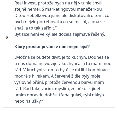
Real Invest, protože bych na něj v tuhle chvíli
stejně neměl. S marketingovou manažerkou
Ditou Hebelkovou jsme ale diskutovali o tom, co
bych nejvíc potřeboval a co se mi líbí, a ona se
snažila to tak zařídit.“
Byt sice není velký, ale docela zajímavě řešený.
Který prostor je vám v něm nejmilejší?
„Možná se budete divit, je to kuchyň. Dodnes se
u nás doma nejvíc žije v kuchyni a já to mám moc
rád. V kuchyni v tomto bytě se mi líbí kombinace
modré s hliníkem. A červené židle byly moje
výslovné přání, protože červenou barvu mám
rád. Rád také vařím, myslím, že několik jídel
umím opravdu dobře, třeba guláš, rybí nákyp
nebo halušky.“