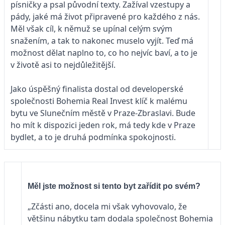
písničky a psal původní texty. Zažíval vzestupy a
pády, jaké má život připravené pro každého z nás.
Měl však cíl, k němuž se upínal celým svým
snažením, a tak to nakonec muselo vyjít. Teď má
možnost dělat naplno to, co ho nejvíc baví, a to je
v životě asi to nejdůležitější.
Jako úspěšný finalista dostal od developerské
společnosti Bohemia Real Invest klíč k malému
bytu ve Slunečním městě v Praze-Zbraslavi. Bude
ho mít k dispozici jeden rok, má tedy kde v Praze
bydlet, a to je druhá podmínka spokojnosti.
Měl jste možnost si tento byt zařídit po svém?
„Zčásti ano, docela mi však vyhovovalo, že
většinu nábytku tam dodala společnost Bohemia