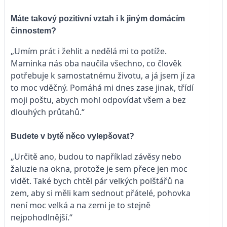
Máte takový pozitivní vztah i k jiným domácím
činnostem?
„Umím prát i žehlit a nedělá mi to potíže.
Maminka nás oba naučila všechno, co člověk
potřebuje k samostatnému životu, a já jsem jí za
to moc vděčný. Pomáhá mi dnes zase jinak, třídí
moji poštu, abych mohl odpovídat všem a bez
dlouhých průtahů.“
Budete v bytě něco vylepšovat?
„Určitě ano, budou to například závěsy nebo
žaluzie na okna, protože je sem přece jen moc
vidět. Také bych chtěl pár velkých polštářů na
zem, aby si měli kam sednout přátelé, pohovka
není moc velká a na zemi je to stejně
nejpohodlnější.“