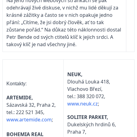
Na jeho nových webových stránkách se pak
odehrávají živé diskuse, v nichž mu lidé děkují za
krásné zážitky a často se v nich opakuje jedno
přání: „Cítíme, že jsi dobrý člověk, ať to tak
zůstane pořád.“ Na důkaz této náklonnosti dostal
Petr Bende od svých ctitelů klíč k jejich srdci. A
takový klíč je nad všechny jiné.
NEUK,
Dlouhá Louka 418,
Kontakty:
Vlachovo Březí,
tel.: 388 320 072,
ARTEMIDE,
www.neuk.cz
;
Sázavská 32, Praha 2,
tel.: 222 521 345,
SOLITER PARKET,
www.artemide.com
;
Dukelských hrdinů 6,
Praha 7,
BOHEMIA REAL