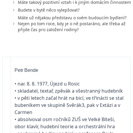
Máte takový pozitivní vztah i k jiným domácím činnostem?
Budete v bytě něco vylepšovat?
Máte už nějakou představu o svém budoucím bydlení?
Nejen po tom roce, kdy je o ně postaráno, ale třeba až
přijde čas pro založení rodiny?
Petr Bende
• nar. 8. 8. 1977, Újezd u Rosic
• skladatel, textař, zpěvák a všestranný hudebník
• v pěti letech začal hrát na bicí, ve třinácti se stal
bubeníkem ve skupině Svěrák3, pak v Extázi a v
Carmen
• absolvoval osm ročníků ZUŠ ve Velké Bíteši,
obor klavír, hudební teorie a orchestrální hra