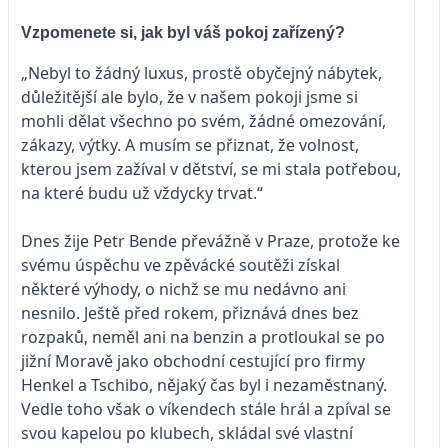
Vzpomenete si, jak byl váš pokoj zařízený?
„Nebyl to žádný luxus, prostě obyčejný nábytek,
důležitější ale bylo, že v našem pokoji jsme si
mohli dělat všechno po svém, žádné omezování,
zákazy, výtky. A musím se přiznat, že volnost,
kterou jsem zažíval v dětství, se mi stala potřebou,
na které budu už vždycky trvat.“
Dnes žije Petr Bende převážně v Praze, protože ke
svému úspěchu ve zpěvácké soutěži získal
některé výhody, o nichž se mu nedávno ani
nesnilo. Ještě před rokem, přiznává dnes bez
rozpaků, neměl ani na benzin a protloukal se po
jižní Moravě jako obchodní cestující pro firmy
Henkel a Tschibo, nějaký čas byl i nezaměstnaný.
Vedle toho však o víkendech stále hrál a zpíval se
svou kapelou po klubech, skládal své vlastní