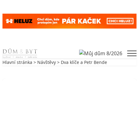
Skip to content
Men
Hlavní stránka
>
Návštěvy
> Dva klíče a Petr Bende
Zpět na Návštěvy
NÁVŠTĚVY
Dva klíče a Petr Bende
8. 1. 2007
6 min. čtení