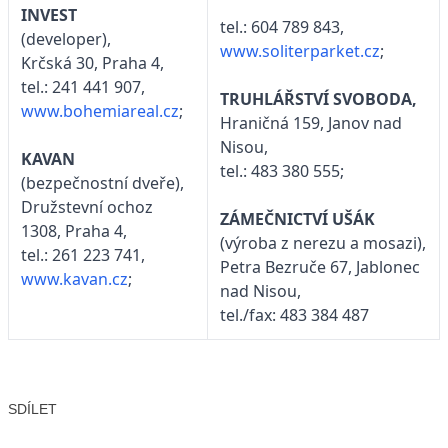
INVEST
tel.: 604 789 843,
(developer),
www.soliterparket.cz
;
Krčská 30, Praha 4,
tel.: 241 441 907,
TRUHLÁŘSTVÍ SVOBODA,
www.bohemiareal.cz
;
Hraničná 159, Janov nad
Nisou,
KAVAN
tel.: 483 380 555;
(bezpečnostní dveře),
Družstevní ochoz
ZÁMEČNICTVÍ UŠÁK
1308, Praha 4,
(výroba z nerezu a mosazi),
tel.: 261 223 741,
Petra Bezruče 67, Jablonec
www.kavan.cz
;
nad Nisou,
tel./fax: 483 384 487
SDÍLET
Facebook
X
LinkedIn
Email