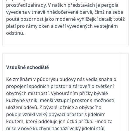
prostředí zahrady. V našich představách je pergola
vyvedena v tmavě hnědočervené barvě, čímž na sebe
poutá pozornost jako moderně vyhlížející detail; totéž
platí pro rámy oken a dveří vyvedených ve stejném
odstínu.
Vzdušné schodiště
Ke změnám v půdorysu budovy nás vedla snaha o
propojení spodních prostor a zároveň o zvětšení
obytných místností. Vybouráním příčky bývalé
kuchyně vznikl menší vstupní prostor s možností
uložení oděvů. Z bývalé ložnice a obývacího
pokoje vznikl velký obývací prostor s jídelním
koutem, který odděluje jen úzká příčka. Hned za
ní se v nové kuchyni nachází velký jídelní stůl,