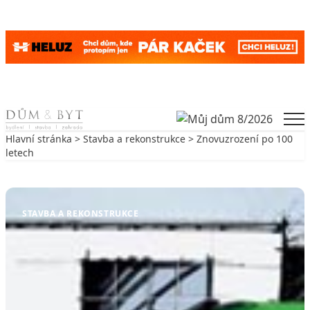
Skip to content
Men
Hlavní stránka
>
Stavba a rekonstrukce
> Znovuzrození po 100
letech
Zpět na Stavba a rekonstrukce
STAVBA A REKONSTRUKCE