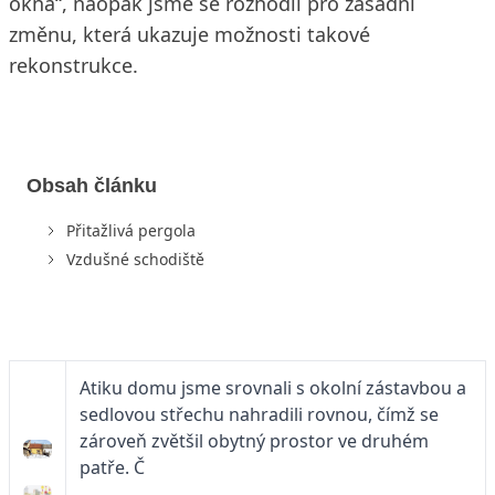
okna“, naopak jsme se rozhodli pro zásadní
změnu, která ukazuje možnosti takové
rekonstrukce.
Obsah článku
Přitažlivá pergola
Vzdušné schodiště
Atiku domu jsme srovnali s okolní zástavbou a
sedlovou střechu nahradili rovnou, čímž se
zároveň zvětšil obytný prostor ve druhém
patře. Č