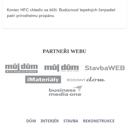
Koniec HFC chladív sa blíži. Budúcnosť tepelných čerpadiel
patrí prírodnému propánu
PARTNEŘI WEBU
DŮM
INTERIÉR
STAVBA
REKONSTRUKCE