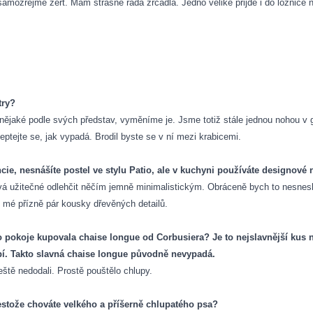
samozřejmě žert. Mám strašně ráda zrcadla. Jedno veliké přijde i do ložnice n
try?
ějaké podle svých představ, vyměníme je. Jsme totiž stále jednou nohou v ga
tejte se, jak vypadá. Brodil byste se v ní mezi krabicemi.
rancie, nesnášíte postel ve stylu Patio, ale v kuchyni používáte designo
vá užitečné odlehčit něčím jemně minimalistickým. Obráceně bych to nesnesl
do mé přízně pár kousky dřevěných detailů.
ho pokoje kupovala chaise longue od Corbusiera? Je to nejslavnější kus n
ybí. Takto slavná chaise longue původně nevypadá.
eště nedodali. Prostě pouštělo chlupy.
estože chováte velkého a příšerně chlupatého psa?