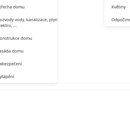
třecha domu
Květiny
ozvody vody, kanalizace, plynu,
Odpočine
lektro, …
onstrukce domu
asáda domu
abezpečení
ytápění