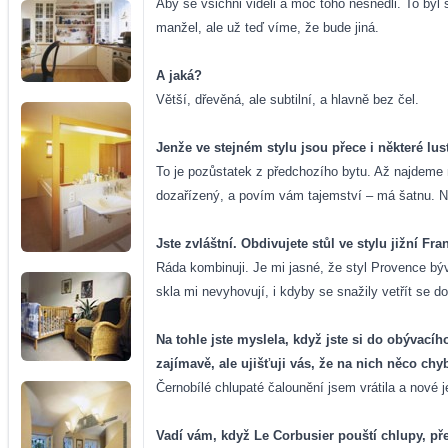
Aby se všichni viděli a moc toho nesnědli. To byl 
manžel, ale už teď víme, že bude jiná.
A jaká?
Větší, dřevěná, ale subtilní, a hlavně bez čel.
Jenže ve stejném stylu jsou přece i některé lus
To je pozůstatek z předchozího bytu. Až najdeme n
dozařízený, a povím vám tajemství – má šatnu. Nep
Jste zvláštní. Obdivujete stůl ve stylu jižní F
Ráda kombinuji. Je mi jasné, že styl Provence bý
skla mi nevyhovují, i kdyby se snažily vetřít se 
Na tohle jste myslela, když jste si do obývací
zajímavě, ale ujišťuji vás, že na nich něco ch
Černobílé chlupaté čalounění jsem vrátila a nové j
Vadí vám, když Le Corbusier pouští chlupy, př