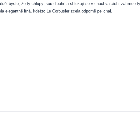
děl byste, že ty chlupy jsou dlouhé a shlukují se v chuchvalcích, zatímco t
a elegantně líná, kdežto Le Corbusier zcela odporně pelichal.