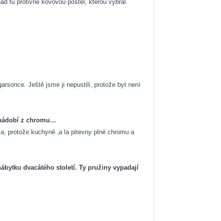
ad tu protivně kovovou postel, kterou vybral
rsonce. Ještě jsme ji nepustili, protože byt není
vé nádobí z chromu…
a, protože kuchyně ‚a la pitevny plné chromu a
ábytku dvacátého století. Ty pružiny vypadají