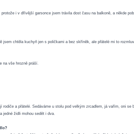
, protože i v dřívější garsonce jsem trávila dost času na balkoně, a někde p
sem chtěla kuchyň jen s poličkami a bez skříněk, ale přátelé mi to rozmluvi
e na vše hrozně práší.
 rodiče a přátelé. Sedáváme u stolu pod velkým zrcadlem, já vařím, oni se bav
a jedné židli mohou sedět i dva.
dlo?