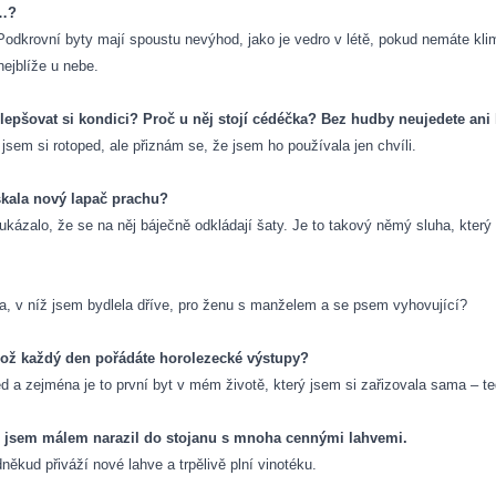
h…?
 Podkrovní byty mají spoustu nevýhod, jako je vedro v létě, pokud nemáte klima
nejblíže u nebe.
lepšovat si kondici? Proč u něj stojí cédéčka? Bez hudby neujedete ani
 jsem si rotoped, ale přiznám se, že jsem ho používala jen chvíli.
skala nový lapač prachu?
se ukázalo, že se na něj báječně odkládají šaty. Je to takový němý sluha, kter
, v níž jsem bydlela dříve, pro ženu s manželem a se psem vyhovující?
hož každý den pořádáte horolezecké výstupy?
ed a zejména je to první byt v mém životě, který jsem si zařizovala sama – 
bě jsem málem narazil do stojanu s mnoha cennými lahvemi.
ěkud přiváží nové lahve a trpělivě plní vinotéku.