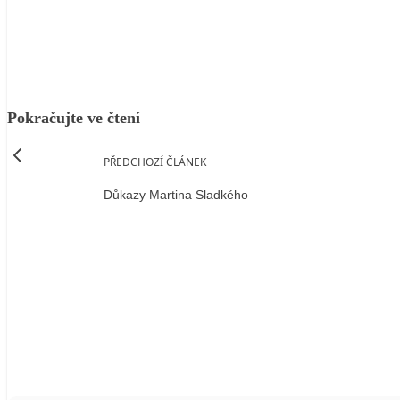
Facebook
X
LinkedIn
Email
Pokračujte ve čtení
PŘEDCHOZÍ ČLÁNEK
Důkazy Martina Sladkého