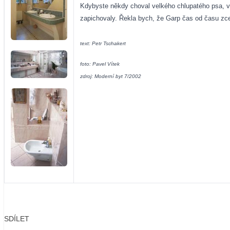
Kdybyste někdy choval velkého chlupatého psa, vě
zapichovaly. Řekla bych, že Garp čas od času zcel
text: Petr Tschakert
foto: Pavel Vítek
zdroj: Moderní byt 7/2002
SDÍLET