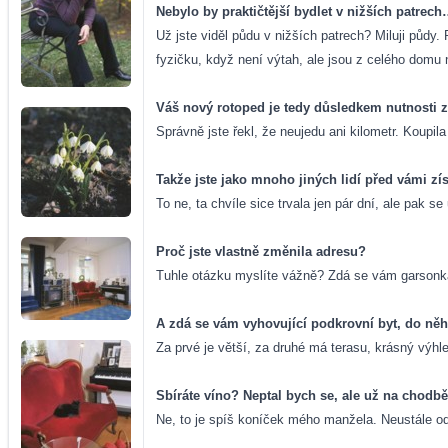
Nebylo by praktičtější bydlet v nižších patrec
Už jste viděl půdu v nižších patrech? Miluji půdy.
fyzičku, když není výtah, ale jsou z celého domu 
Váš nový rotoped je tedy důsledkem nutnosti z
Správně jste řekl, že neujedu ani kilometr. Koupila
Takže jste jako mnoho jiných lidí před vámi zí
To ne, ta chvíle sice trvala jen pár dní, ale pak 
Proč jste vlastně změnila adresu?
Tuhle otázku myslíte vážně? Zdá se vám garsonka
A zdá se vám vyhovující podkrovní byt, do ně
Za prvé je větší, za druhé má terasu, krásný výhl
Sbíráte víno? Neptal bych se, ale už na chod
Ne, to je spíš koníček mého manžela. Neustále odn