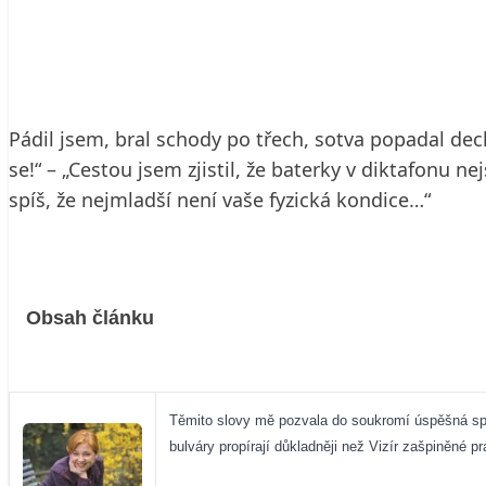
23. 7. 2003
5 min. čtení
Pádil jsem, bral schody po třech, sotva popadal dech
se!“ – „Cestou jsem zjistil, že baterky v diktafonu 
spíš, že nejmladší není vaše fyzická kondice…“
Obsah článku
Těmito slovy mě pozvala do soukromí úspěšná spiso
bulváry propírají důkladněji než Vizír zašpiněné 