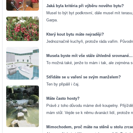
Jaká byla kritéria při výběru nového bytu?
Musel to být byt podkrovní, dále musel mít terasu
Garpa.
Který kout bytu máte nejraději?
Jednoznačně kuchyň, protože ráda vařím. Původně j
Musela byste mít vše stále úhledně srovnané…
To možná také, jenže to mám i tak, ale zejména s
Střídáte se u vaření se svým manželem?
Ten by připálil i čaj.
Máte často hosty?
Právě z toho důvodu máme dvě koupelny. Přijíždějí
mám stůl. Vejde se k němu dvanáct lidí, protože n
Mimochodem, proč máte na stěně u stolu zrca