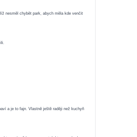
oblíž nesměl chybět park, abych měla kde venčit
li.
í a je to fajn. Vlastně ještě raději než kuchyň