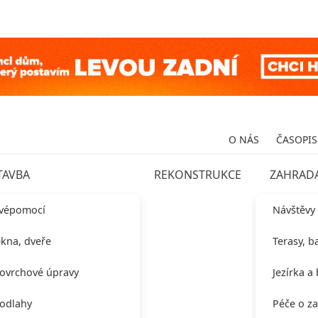
O NÁS
ČASOPIS
TAVBA
REKONSTRUKCE
ZAHRAD
vépomocí
Návštěvy
kna, dveře
Terasy, b
ovrchové úpravy
Jezírka a
odlahy
Péče o z