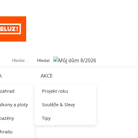
Vyhledávání
A
AKCE
 zahrad
Projekt roku
alkony a ploty
Soutěže & Slevy
 bazény
Tipy
ahradu