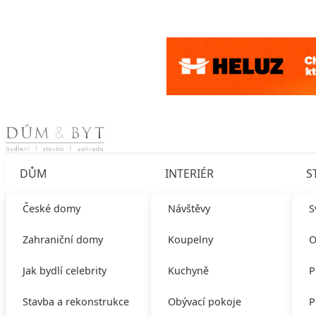
Skip to content
DŮM
INTERIÉR
S
České domy
Návštěvy
S
Zahraniční domy
Koupelny
O
Jak bydlí celebrity
Kuchyně
P
Stavba a rekonstrukce
Obývací pokoje
P