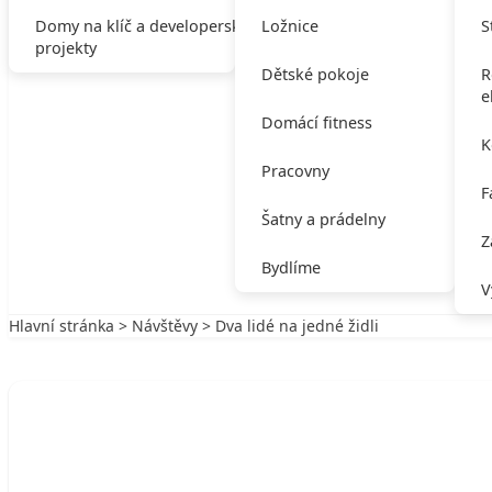
Domy na klíč a developerské
Ložnice
S
projekty
Dětské pokoje
R
e
Domácí fitness
K
Pracovny
F
Šatny a prádelny
Z
Bydlíme
V
Hlavní stránka
>
Návštěvy
> Dva lidé na jedné židli
Zpět na Návštěvy
NÁVŠTĚVY
Dva lidé na jedné židli