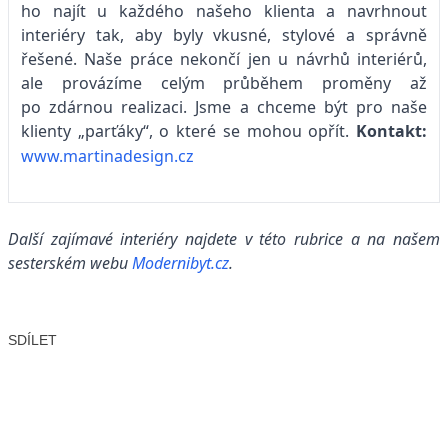
ho najít u každého našeho klienta a navrhnout
interiéry tak, aby byly vkusné, stylové a správně
řešené. Naše práce nekončí jen u návrhů interiérů,
ale provázíme celým průběhem proměny až
po zdárnou realizaci. Jsme a chceme být pro naše
klienty „parťáky“, o které se mohou opřít.
Kontakt:
www.martinadesign.cz
Další zajímavé interiéry najdete v této rubrice a na našem
sesterském webu
Modernibyt.cz
.
SDÍLET
Facebook
X
LinkedIn
Email