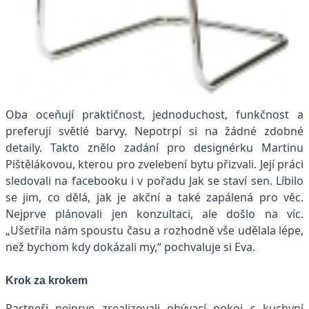
Oba oceňují praktičnost, jednoduchost, funkčnost a
preferují světlé barvy. Nepotrpí si na žádné zdobné
detaily. Takto znělo zadání pro designérku Martinu
Pištělákovou, kterou pro zvelebení bytu přizvali. Její práci
sledovali na facebooku i v pořadu Jak se staví sen. Líbilo
se jim, co dělá, jak je akční a také zapálená pro věc.
Nejprve plánovali jen konzultaci, ale došlo na víc.
„Ušetřila nám spoustu času a rozhodně vše udělala lépe,
než bychom kdy dokázali my,“ pochvaluje si Eva.
Krok za krokem
Partneři nejprve zrealizovali obývací pokoj s kuchyní