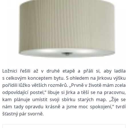
Ložnici řešili až v druhé etapě a přáli si, aby ladila
s celkovým konceptem bytu. S ohledem na Jirkovu výšku
pořídili lůžko větších rozměrů. „Prvně v životě mám zcela
odpovídající postel,“ libuje si Jirka a těší se na pracovnu,
kam plánuje umístit svoji sbírku starých map. „Žije se
nám tady opravdu krásně a jsme moc spokojení,“ tvrdí
šťastný pár svorně.