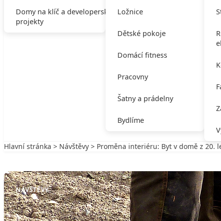
Domy na klíč a developerské
Ložnice
S
projekty
Dětské pokoje
R
e
Domácí fitness
K
Pracovny
F
Šatny a prádelny
Z
Bydlíme
V
Hlavní stránka
>
Návštěvy
> Proměna interiéru: Byt v domě z 20. l
Zpět na Návštěvy
NÁVŠTĚVY