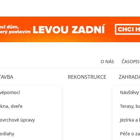
O NÁS
ČASOPIS
TAVBA
REKONSTRUKCE
ZAHRAD
vépomocí
Návštěvy
kna, dveře
Terasy, b
ovrchové úpravy
Jezírka a
odlahy
Péče o z