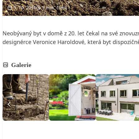
5. 10. 2016
5 min. čtení
Neobývaný byt v domě z 20. let čekal na své znovuzr
designérce Veronice Haroldové, která byt dispozičně
Galerie