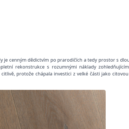
y je cenným dědictvím po prarodičích a tedy prostor s dl
mpletní rekonstrukce s rozumnými náklady zohledňujícím
tlivě, protože chápala investici z velké části jako citovou 