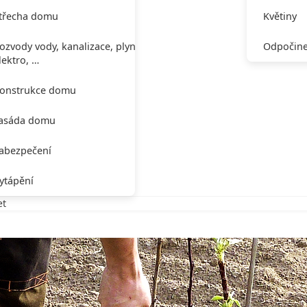
třecha domu
Květiny
ozvody vody, kanalizace, plynu,
Odpočine
lektro, …
onstrukce domu
asáda domu
abezpečení
ytápění
et