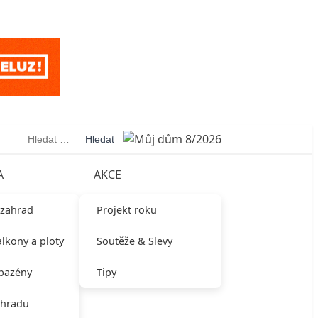
Vyhledávání
A
AKCE
 zahrad
Projekt roku
alkony a ploty
Soutěže & Slevy
 bazény
Tipy
ahradu