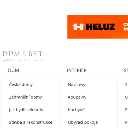
Skip to content
DŮM
INTERIÉR
S
České domy
Návštěvy
S
Zahraniční domy
Koupelny
O
Jak bydlí celebrity
Kuchyně
P
Stavba a rekonstrukce
Obývací pokoje
P