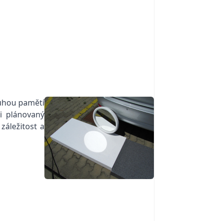
ouhou pamětí
i plánovaný
záležitost a