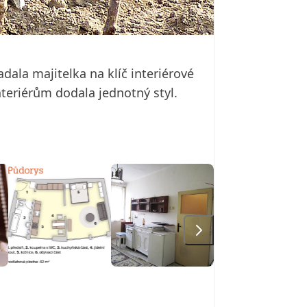
dala majitelka na klíč interiérové
nteriérům dodala jednotný styl.