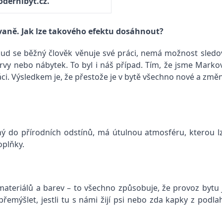
odernibyt.cz.
vaně. Jak lze takového efektu dosáhnout?
okud se běžný člověk věnuje své práci, nemá možnost sledo
vy nebo nábytek. To byl i náš případ. Tím, že jsme Markov
ráci. Výsledkem je, že přestože je v bytě všechno nové a zm
ěný do přírodních odstínů, má útulnou atmosféru, kterou l
oplňky.
materiálů a barev – to všechno způsobuje, že provoz bytu 
řemýšlet, jestli tu s námi žijí psi nebo zda kapky z podla