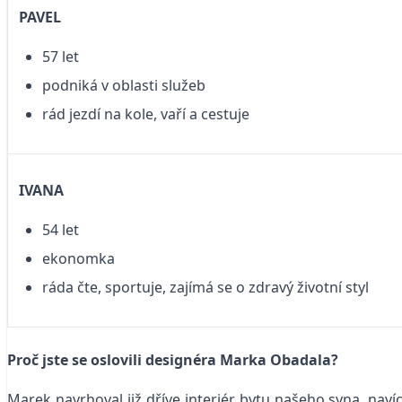
PAVEL
57 let
podniká v oblasti služeb
rád jezdí na kole, vaří a cestuje
IVANA
54 let
ekonomka
ráda čte, sportuje, zajímá se o zdravý životní styl
Proč jste se oslovili designéra Marka Obadala?
Marek navrhoval již dříve interiér bytu našeho syna, navíc 