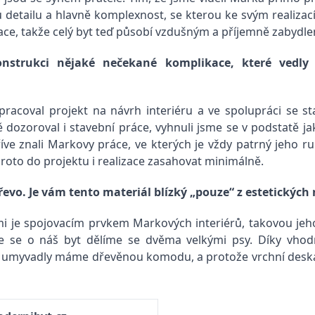
 detailu a hlavně komplexnost, se kterou ke svým realizac
race, takže celý byt teď působí vzdušným a příjemně zabyd
onstrukci nějaké nečekané komplikace, které vedly
racoval projekt na návrh interiéru a ve spolupráci se st
ě dozoroval i stavební práce, vyhnuli jsme se v podstatě 
říve znali Markovy práce, ve kterých je vždy patrný jeho 
roto do projektu i realizace zasahovat minimálně.
řevo. Je vám tento materiál blízký „pouze“ z estetickýc
mi je spojovacím prvkem Markových interiérů, takovou je
ože se o náš byt dělíme se dvěma velkými psy. Díky vho
i umyvadly máme dřevěnou komodu, a protože vrchní deska