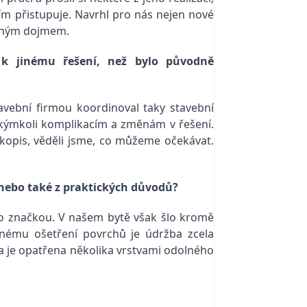
ím přistupuje. Navrhl pro nás nejen nové
leným dojmem.
 k jinému řešení, než bylo původně
avební firmou koordinoval taky stavební
jakýmkoli komplikacím a změnám v řešení.
rukopis, věděli jsme, co můžeme očekávat.
h nebo také z praktických důvodů?
ho značkou. V našem bytě však šlo kromě
dnému ošetření povrchů je údržba zcela
 je opatřena několika vrstvami odolného