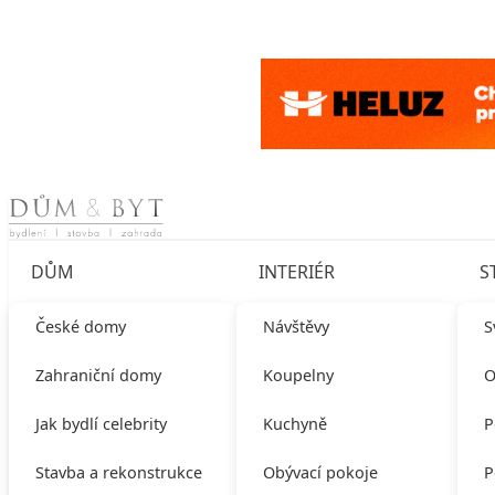
Skip to content
DŮM
INTERIÉR
S
České domy
Návštěvy
S
Zahraniční domy
Koupelny
O
Jak bydlí celebrity
Kuchyně
P
Stavba a rekonstrukce
Obývací pokoje
P