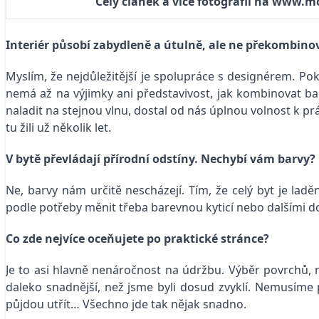
Celý článek a více fotografií na www.m
Interiér působí zabydleně a útulně, ale ne překombino
Myslím, že nejdůležitější je spolupráce s designérem. P
nemá až na výjimky ani představivost, jak kombinovat bar
naladit na stejnou vlnu, dostal od nás úplnou volnost k p
tu žili už několik let.
V bytě převládají přírodní odstíny. Nechybí vám barvy?
Ne, barvy nám určitě nescházejí. Tím, že celý byt je lad
podle potřeby měnit třeba barevnou kyticí nebo dalšími d
Co zde nejvíce oceňujete po praktické stránce?
Je to asi hlavně nenáročnost na údržbu. Výběr povrchů, 
daleko snadnější, než jsme byli dosud zvyklí. Nemusíme p
půjdou utřít… Všechno jde tak nějak snadno.