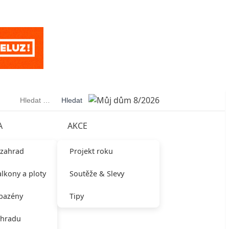
Vyhledávání
A
AKCE
 zahrad
Projekt roku
alkony a ploty
Soutěže & Slevy
 bazény
Tipy
ahradu