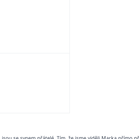
jsou se synem přátelé. Tím, že jsme viděli Marka přímo při p