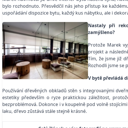
bylo rozhodnuto. Přesvědčil nás jeho přístup ke každému
uspořádání dispozice bytu, každý kus nábytku, ale i deko
Nastaly při rek
zamýšleno?
Protože Marek vyp
projekt a následn
Tím, že jsme již d
Rozhodli jsme se p
V bytě převládá d
Používání dřevěných obkladů stěn s integrovanými dveř
estetiky především o ryze praktickou záležitost, prot
bezproblémová. Dokonce i v koupelně pod volně stojícím
laku, dřevo zůstává stále stejně krásné.