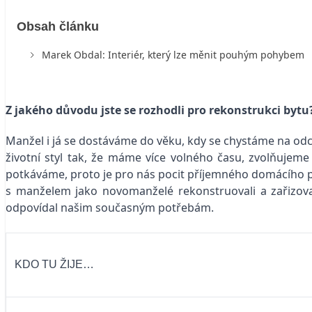
Obsah článku
Marek Obdal: Interiér, který lze měnit pouhým pohybem
Z jakého důvodu jste se rozhodli pro rekonstrukci bytu
Manžel i já se dostáváme do věku, kdy se chystáme na odch
životní styl tak, že máme více volného času, zvolňuje
potkáváme, proto je pro nás pocit příjemného domácího pros
s manželem jako novomanželé rekonstruovali a zařizovali
odpovídal našim současným potřebám.
KDO TU ŽIJE…