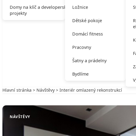
Domy na klíč a developerské
Ložnice
S
projekty
Dětské pokoje
R
e
Domácí fitness
K
Pracovny
F
Šatny a prádelny
Z
Bydlíme
V
Hlavní stránka
>
Návštěvy
> Interiér omlazený rekonstrukcí
Zpět na Návštěvy
NÁVŠTĚVY