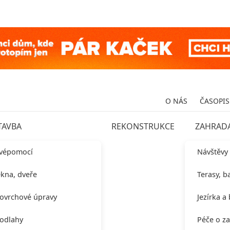
O NÁS
ČASOPIS
TAVBA
REKONSTRUKCE
ZAHRAD
vépomocí
Návštěvy
kna, dveře
Terasy, b
ovrchové úpravy
Jezírka a
odlahy
Péče o z