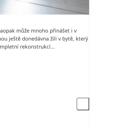
 Naopak může mnoho přinášet i v
ou ještě donedávna žili v bytě, který
kompletní rekonstrukcí…