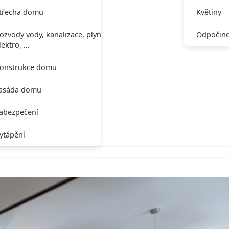
třecha domu
Květiny
ozvody vody, kanalizace, plynu,
Odpočine
lektro, …
onstrukce domu
asáda domu
abezpečení
ytápění