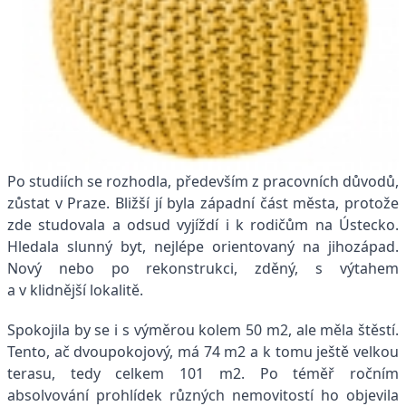
Po studiích se rozhodla, především z pracovních důvodů,
zůstat v Praze. Bližší jí byla západní část města, protože
zde studovala a odsud vyjíždí i k rodičům na Ústecko.
Hledala slunný byt, nejlépe orientovaný na jihozápad.
Nový nebo po rekonstrukci, zděný, s výtahem
a v klidnější lokalitě.
Spokojila by se i s výměrou kolem 50 m2, ale měla štěstí.
Tento, ač dvoupokojový, má 74 m2 a k tomu ještě velkou
terasu, tedy celkem 101 m2. Po téměř ročním
absolvování prohlídek různých nemovitostí ho objevila