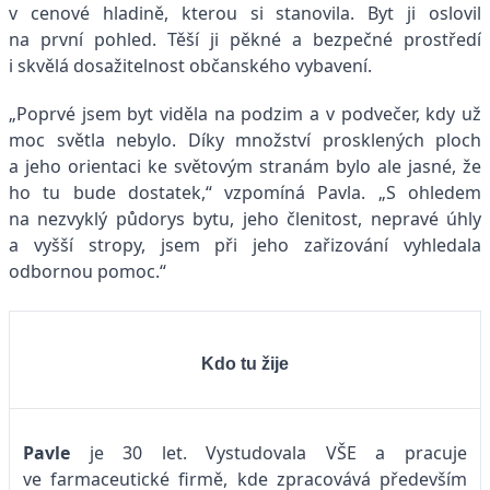
v cenové hladině, kterou si stanovila. Byt ji oslovil
na první pohled. Těší ji pěkné a bezpečné prostředí
i skvělá dosažitelnost občanského vybavení.
„Poprvé jsem byt viděla na podzim a v podvečer, kdy už
moc světla nebylo. Díky množství prosklených ploch
a jeho orientaci ke světovým stranám bylo ale jasné, že
ho tu bude dostatek,“ vzpomíná Pavla. „S ohledem
na nezvyklý půdorys bytu, jeho členitost, nepravé úhly
a vyšší stropy, jsem při jeho zařizování vyhledala
odbornou pomoc.“
Kdo tu žije
Pavle
je 30 let. Vystudovala VŠE a pracuje
ve farmaceutické firmě, kde zpracovává především