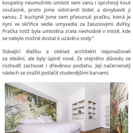
koupelny neumožnilo umístit sem vanu i sprchový kout
současně, proto jsme odstranili bidet a dovybavili ji
vanou. Z kuchyně jsme sem přesunuli pračku, která je
nyní ve skříňce vedle umyvadla za žaluziovými dvířky.
Pračka totiž byla umístěna zcela nevhodně v místě, kde
se nebylo možné dostat k uzávěru vody.“
Stávající dlažbu a obklad architekti nepovažovali
za ideální, ale byly úplně nové. Ze stejného důvodu se
rozhodli zachovat i dřevěnou podlahu. Její načervenalý
nádech se snažili potlačit studenějšími barvami.