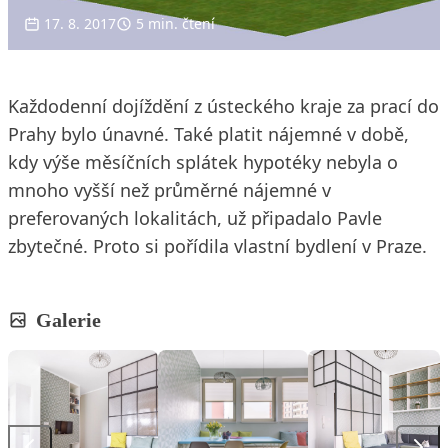
17. 8. 2017
5 min. čtení
Každodenní dojíždění z ústeckého kraje za prací do
Prahy bylo únavné. Také platit nájemné v době,
kdy výše měsíčních splátek hypotéky nebyla o
mnoho vyšší než průměrné nájemné v
preferovaných lokalitách, už připadalo Pavle
zbytečné. Proto si pořídila vlastní bydlení v Praze.
Galerie