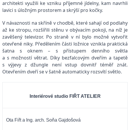
architekti využili ke vzniku příjemné jídelny, kam navrhli
lavici s úložným prostorem a skrýší pro kočky.
V návaznosti na skříně v chodbě, které sahají od podlahy
až ke stropu, rozšířili stěnu v obývacím pokoji, na níž je
zavěšený televizor. Po straně v ní bylo možné vytvořit
otevřené niky. Předělením části ložnice vznikla praktická
šatna s oknem – s přístupem denního světla
a s možností větrat. Díky bezfalcovým dveřím a tapetě
s výjevy z džungle není vstup dovnitř téměř znát.
Otevřením dveří se v šatně automaticky rozsvítí světlo.
Interiérové studio FIŘT ATELIER
Ota Fiřt a Ing. arch. Soňa Gajdošová