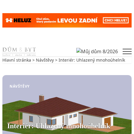
Skip to content
Men
Hlavní stránka
>
Návštěvy
> Interiér: Uhlazený mnohoúhelník
Zpět na Návštěvy
NÁVŠTĚVY
Interiér: Uhlazený mnohoúhelník