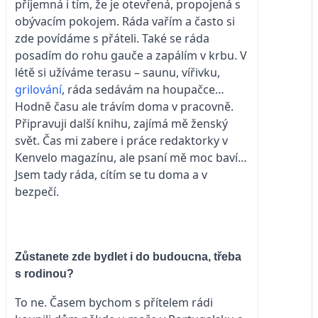
příjemná i tím, že je otevřená, propojená s
obývacím pokojem. Ráda vařím a často si
zde povídáme s přáteli. Také se ráda
posadím do rohu gauče a zapálím v krbu. V
létě si užíváme terasu – saunu, vířivku,
grilování
, ráda sedávám na houpačce…
Hodně času ale trávím doma v pracovně.
Připravuji další knihu, zajímá mě ženský
svět. Čas mi zabere i práce redaktorky v
Kenvelo magazínu, ale psaní mě moc baví…
Jsem tady ráda, cítím se tu doma a v
bezpečí.
Zůstanete zde bydlet i do budoucna, třeba
s rodinou?
To ne. Časem bychom s přítelem rádi