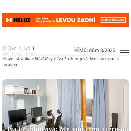
Skip to content
Men
Hlavní stránka
>
Návštěvy
> Iva Frühlingová: Mé soukromí s
terasou
Zpět na Návštěvy
NÁVŠTĚVY
Iva Frühlingová: Mé soukromí s terasou