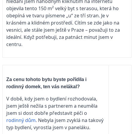
hledání jsem náhodným kliknutím na internetu
objevila tento 150 m² velký byt s terasou, která ho
obepíná ve tvaru písmene „u“ ze tří stran. Je v
krásném a klidném prostředí. Cítím se zde jako na
vesnici, ale stále jsem ještě v Praze – považuji to za
ideální. Když potřebuji, za patnáct minut jsem v
centru.
Za cenu tohoto bytu byste pořídila i
rodinný domek, ten vás nelákal?
V době, kdy jsem o bydlení rozhodovala,
jsem ještě nežila s partnerem a neuměla
jsem si dost dobře představit péči o
rodinný dům
. Nebyla jsem zvyklá na takový
typ bydlení, vyrostla jsem v paneláku.