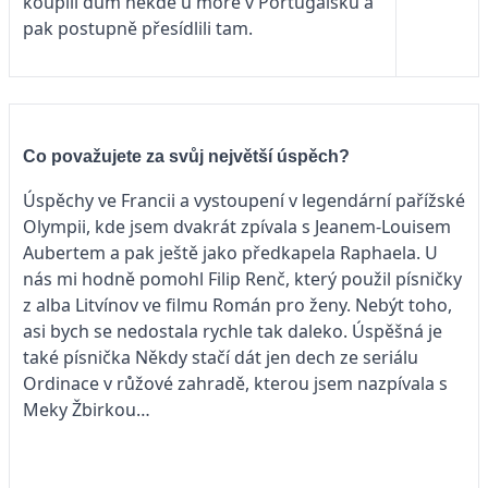
koupili dům někde u moře v Portugalsku a
pak postupně přesídlili tam.
Co považujete za svůj největší úspěch?
Úspěchy ve Francii a vystoupení v legendární pařížské
Olympii, kde jsem dvakrát zpívala s Jeanem-Louisem
Aubertem a pak ještě jako předkapela Raphaela. U
nás mi hodně pomohl Filip Renč, který použil písničky
z alba Litvínov ve filmu Román pro ženy. Nebýt toho,
asi bych se nedostala rychle tak daleko. Úspěšná je
také písnička Někdy stačí dát jen dech ze seriálu
Ordinace v růžové zahradě, kterou jsem nazpívala s
Meky Žbirkou…