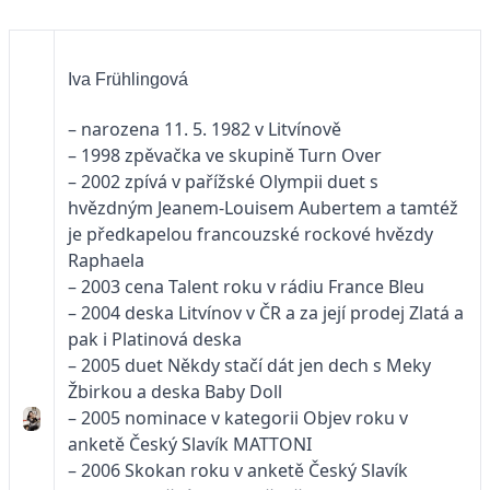
Iva Frühlingová
– narozena 11. 5. 1982 v Litvínově
– 1998 zpěvačka ve skupině Turn Over
– 2002 zpívá v pařížské Olympii duet s
hvězdným Jeanem-Louisem Aubertem a tamtéž
je předkapelou francouzské rockové hvězdy
Raphaela
– 2003 cena Talent roku v rádiu France Bleu
– 2004 deska Litvínov v ČR a za její prodej Zlatá a
pak i Platinová deska
– 2005 duet Někdy stačí dát jen dech s Meky
Žbirkou a deska Baby Doll
– 2005 nominace v kategorii Objev roku v
anketě Český Slavík MATTONI
– 2006 Skokan roku v anketě Český Slavík