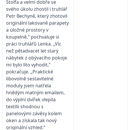
Štolfa a velmi dobře se
svého úkolu zhostil i truhlář
Petr Bechyně, který zhotovil
originální lakované parapety
a úložné prostory v
koupelně,“ pochvaluje si
práci truhlářů Lenka. „Víc
než pětadvacet let starý
nábytek z obývacího pokoje
mi bylo líto vyhodit,“
pokračuje. „Praktické
libovolně sestavitelné
moduly jsem natřela
hnědým matným emailem,
do výplní dvířek vlepila
textilii shodnou s
panelovými závěsy kolem
oken a získala tak nový
originální vzhled.“