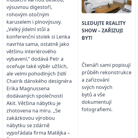
výsuvnou digestoří,
rohovým otočným
karuselem i plnovýsuvy.
SLEDUJTE
REALITY
„Velký jídelní stůl a
SHOW – ZAŘIZUJI
konferenční stolek si Lenka
BYT!
navrhla sama, ostatně jako
většinu interiérového
vybavení,“ dodává Petr a
Čtenáři sami popisují
oceňuje také výběr užších,
průběh rekonstrukce
ale velmi pohodlných židlí
a zařizování
Chairik dánského designéra
svých nových
Erika Magnussena
bytů a vše
dodávaných společností
dokumentují
Akit. Většina nábytku je
fotografiemi.
zhotovena na míru. „Se
zakázkovou výrobou
nábytku se zdárně
vypořádala firma Matějka –