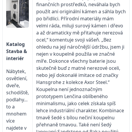
finančních prostředků, neváhala bych
použít ani originální kámen a sáhla bych
po břidlici. Přírodní materiály mám
velmi ráda, miluji surový kámen i dřevo
a až dramaticky mě přitahuje nerezová
ocel,“ komentuje svoji vášeň. „Bez
Katalog
ohledu na její náročnější údržbu, jsem ji
Stavba &
nejen v koupelně použila ve značné
interiér
míře. Dokonce všechny baterie jsou
skutečně buď z matné nerezové oceli,
Nábytek,
nebo její dokonalé imitace od značky
osvětlení,
Hansgrohe z kolekce Axor Steel.“
dveře,
Koupelna není jednoznačným
schodiště,
prototypem Lenčina oblíbeného
podlahy…
minimalismu, jako celek získala spíš
to a
lehce industriální charakter. Kombinace
mnohem
tmavě šedé s bílou nečiní koupelnu
více
přehnaně tmavou. Také není šedý
najdete v
lapovaný Sandstone od Raka použitý