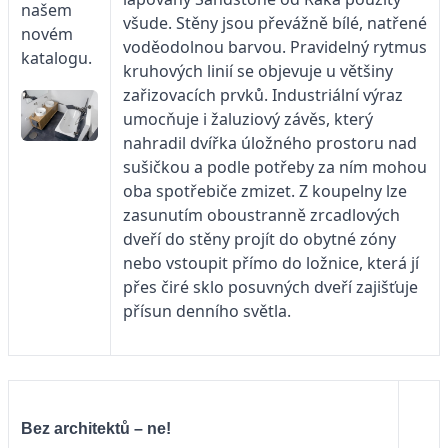
našem
všude. Stěny jsou převážně bílé, natřené
novém
voděodolnou barvou. Pravidelný rytmus
katalogu.
kruhových linií se objevuje u většiny
zařizovacích prvků. Industriální výraz
umocňuje i žaluziový závěs, který
nahradil dvířka úložného prostoru nad
sušičkou a podle potřeby za ním mohou
oba spotřebiče zmizet. Z koupelny lze
zasunutím oboustranně zrcadlových
dveří do stěny projít do obytné zóny
nebo vstoupit přímo do ložnice, která jí
přes čiré sklo posuvných dveří zajišťuje
přísun denního světla.
Bez architektů – ne!