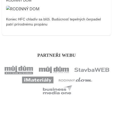
RODINNÝ DOM
Koniec HFC chladív sa blíži. Budúcnosť tepelných čerpadiel
patrí prírodnému propánu
PARTNEŘI WEBU