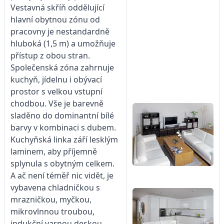
Vestavná skříň oddělující
hlavní obytnou zónu od
pracovny je nestandardně
hluboká (1,5 m) a umožňuje
přístup z obou stran.
Společenská zóna zahrnuje
kuchyň, jídelnu i obývací
prostor s velkou vstupní
chodbou. Vše je barevně
sladěno do dominantní bílé
barvy v kombinaci s dubem.
Kuchyňská linka září lesklým
laminem, aby příjemně
splynula s obytným celkem.
A ač není téměř nic vidět, je
vybavena chladničkou s
mrazničkou, myčkou,
mikrovlnnou troubou,
indukční varnou deskou,