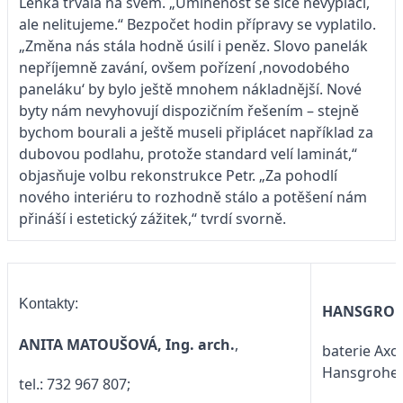
Lenka trvala na svém. „Umíněnost se sice nevyplácí,
ale nelitujeme.“ Bezpočet hodin přípravy se vyplatilo.
„Změna nás stála hodně úsilí i peněz. Slovo panelák
nepříjemně zavání, ovšem pořízení ‚novodobého
paneláku‘ by bylo ještě mnohem nákladnější. Nové
byty nám nevyhovují dispozičním řešením – stejně
bychom bourali a ještě museli připlácet například za
dubovou podlahu, protože standard velí laminát,“
objasňuje volbu rekonstrukce Petr. „Za pohodlí
nového interiéru to rozhodně stálo a potěšení nám
přináší i estetický zážitek,“ tvrdí svorně.
Kontakty:
HANSGRO
ANITA MATOUŠOVÁ, Ing. arch.
,
baterie Axor
Hansgrohe,
tel.: 732 967 807;