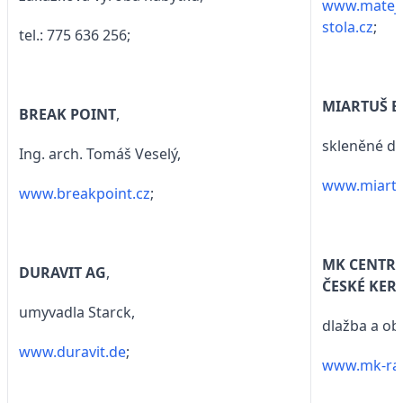
www.matejk
stola.cz
;
tel.: 775 636 256;
MIARTUŠ 
BREAK POINT
,
skleněné dv
Ing. arch. Tomáš Veselý,
www.miartu
www.breakpoint.cz
;
MK CENTR
DURAVIT AG
,
ČESKÉ KER
umyvadla Starck,
dlažba a ob
www.duravit.de
;
www.mk-rak