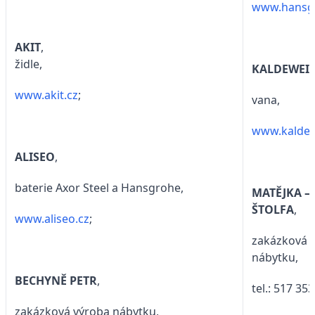
www.hansg
AKIT
,
židle,
KALDEWEI
,
www.akit.cz
;
vana,
www.kaldew
ALISEO
,
baterie Axor Steel a Hansgrohe,
MATĚJKA –
ŠTOLFA
,
www.aliseo.cz
;
zakázková 
nábytku,
BECHYNĚ PETR
,
tel.: 517 353
zakázková výroba nábytku,