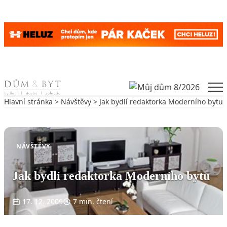
Skip to content
Men
Hlavní stránka
>
Návštěvy
> Jak bydlí redaktorka Moderního bytu
Zpět na Návštěvy
NÁVŠTĚVY
Jak bydlí redaktorka Moderního bytu
17. 12. 2009
7 min. čtení