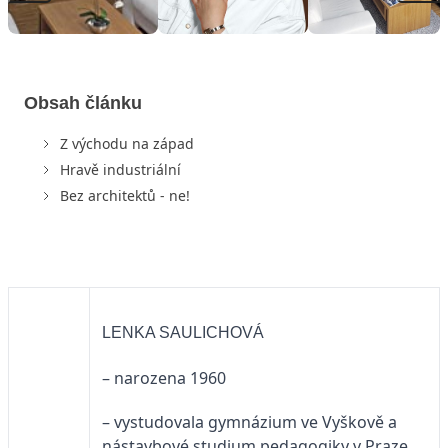
Obsah článku
Z východu na západ
Hravě industriální
Bez architektů - ne!
LENKA SAULICHOVÁ
– narozena 1960
– vystudovala gymnázium ve Vyškově a
nástavbové studium pedagogiky v Praze