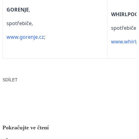
GORENJE
,
WHIRLPOO
spotřebiče,
spotřebiče,
www.gorenje.cz
;
www.whirlp
SDÍLET
Facebook
X
LinkedIn
Email
Pokračujte ve čtení