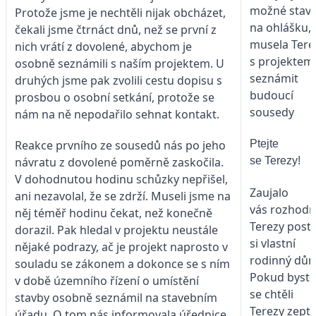
Protože jsme je nechtěli nijak obcházet,
čekali jsme čtrnáct dnů, než se první z
nich vrátí z dovolené, abychom je
osobně seznámili s naším projektem. U
druhých jsme pak zvolili cestu dopisu s
prosbou o osobní setkání, protože se
nám na ně nepodařilo sehnat kontakt.
Reakce prvního ze sousedů nás po jeho
Ptejte
návratu z dovolené poměrně zaskočila.
se Terezy!
V dohodnutou hodinu schůzky nepřišel,
Zaujalo
ani nezavolal, že se zdrží. Museli jsme na
vás rozhodn
něj téměř hodinu čekat, než konečně
Terezy posta
dorazil. Pak hledal v projektu neustále
si vlastní
nějaké podrazy, ač je projekt naprosto v
rodinný dů
souladu se zákonem a dokonce se s ním
Pokud byste
v době územního řízení o umístění
se chtěli
stavby osobně seznámil na stavebním
Terezy zepta
úřadu. O tom nás informovala úřednice,