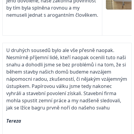
jeho dovolené, naše zákonná povinnost
by tím byla splněna rovnou a my
nemuseli jednat s arogantním člověkem.
U druhých sousedů bylo ale vše přesně naopak.
Nesmírně příjemní lidé, kteří naopak ocenili tuto naši
snahu a dohodli jsme se bez problémů i na tom, že si
během stavby našich domů budeme navzájem
nápomocni radou, zkušeností, či nějakým vzájemným
ústupkem. Papírovou válku jsme tedy nakonec
vyhráli a stavební povolení získali. Stavební firma
mohla spustit zemní práce a my nadšeně sledovali,
jak se lžíce bagru prvně noří do našeho svahu
Tereza