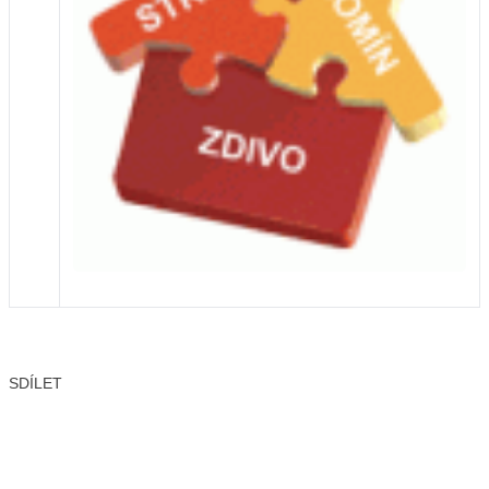
SDÍLET
Facebook
X
LinkedIn
Email