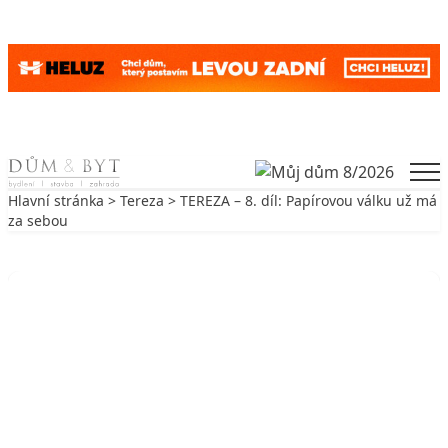
Skip to content
Men
Hlavní stránka
>
Tereza
> TEREZA – 8. díl: Papírovou válku už má
za sebou
Zpět na Tereza
TEREZA
TEREZA – 8. díl: Papírovou válku
už má za sebou
16. 12. 2009
5 min. čtení