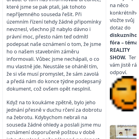
na něco
které jsme se pak ptali, jak tohoto
konkrétního
nepříjemného souseda řešit. Při
vložte svůj
územním řízení tehdy žádné připomínky
dotaz do
nevznesl, všechno již nabylo dávno i
diskuzního
právní moc, přesto nám teď odmítl
fóra – téma
podepsat naše oznámení o tom, že jsme
REALITY
ho o našem stavebním záměru
SHOW.
Tere
informovali. Vůbec jsme nechápali, o co
vám jistě rá
mu vlastně jde. Neustále se oháněl tím,
odpoví.
že si vše musí promyslet, že sám zavolá
a předá nám do konce týdne podepsaný
dokument, což ovšem opět nesplnil.
Když na to koukáme zpětně, bylo jeho
jednání přesně v duchu rčení za dobrotu
na žebrotu. Kdybychom nebrali na
souseda žádné ohledy a poslali jsme mu
oznámení doporučeně poštou v době