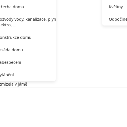
třecha domu
Květiny
ozvody vody, kanalizace, plynu,
Odpočine
lektro, …
onstrukce domu
asáda domu
abezpečení
ytápění
zmizela v jámě
 zmizela v jámě