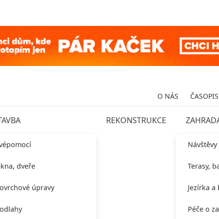
O NÁS
ČASOPIS
TAVBA
REKONSTRUKCE
ZAHRAD
vépomocí
Návštěvy
kna, dveře
Terasy, b
ovrchové úpravy
Jezírka a
odlahy
Péče o z