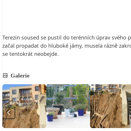
21. 12. 2010
5 min. čtení
Terezin soused se pustil do terénních úprav svého 
začal propadat do hluboké jámy, musela rázně zakroč
se tentokrát neobejde.
Galerie