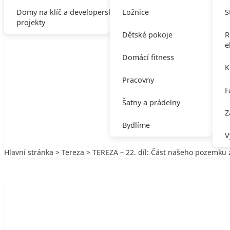
Domy na klíč a developerské
Ložnice
S
projekty
Dětské pokoje
R
e
Domácí fitness
K
Pracovny
F
Šatny a prádelny
Z
Bydlíme
V
Hlavní stránka
>
Tereza
> TEREZA – 22. díl: Část našeho pozemku 
Zpět na Tereza
TEREZA
TEREZA – 22. díl: Část našeho pozemku