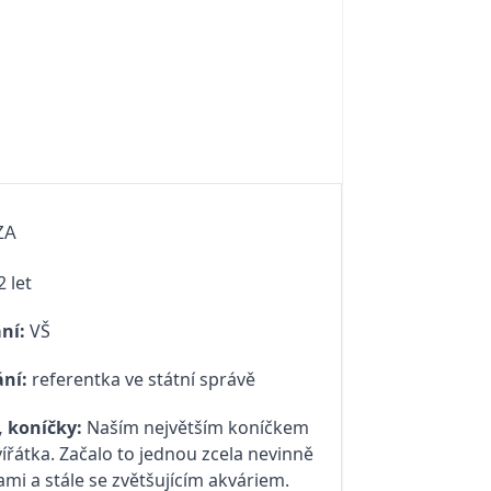
ZA
 let
ní:
VŠ
ní:
referentka ve státní správě
 koníčky:
Naším největším koníčkem
vířátka. Začalo to jednou zcela nevinně
ami a stále se zvětšujícím akváriem.