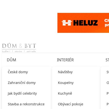
Skip to content
DŮM
INTERIÉR
S
České domy
Návštěvy
S
Zahraniční domy
Koupelny
O
Jak bydlí celebrity
Kuchyně
P
Stavba a rekonstrukce
Obývací pokoje
P