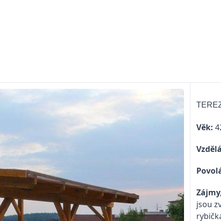
TERE
Věk:
42
Vzdělá
Povolá
Zájmy,
jsou z
rybičk