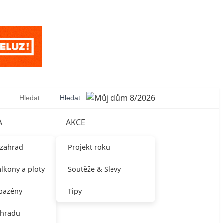
Vyhledávání
A
AKCE
 zahrad
Projekt roku
alkony a ploty
Soutěže & Slevy
 bazény
Tipy
ahradu