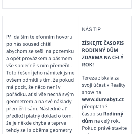
NÁŠ TIP
Při dalším telefonním hovoru
ZÍSKEJTE ČASOPIS
po nás soused chtěl,
RODINNÝ DŮM
abychom se sešli na pozemku
ZDARMA NA CELÝ
a opět provázkem a pásmem
ROK!
vše společně s ním přeměřili.
Toto řešení jeho námitek jsme
Tereza získala za
ovšem odmítli s tím, že pokud
svoji účast v Reality
má pocit, že něco není v
show na
pořádku, ať si vše nechá svým
www.dumabyt.cz
geometrem a na své náklady
předplatné
přeměřit sám. Následně ať
časopisu
Rodinný
předloží platný doklad o tom,
dům
na celý rok.
že je někde chyba a teprve
Pokud právě stavíte
tehdy se i s oběma geometry