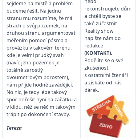
nebo
sejdeme na místě a problém
rekonstruujete dům
budeme řešit. Na jednu
a chtěli byste se
stranu mu rozumíme, že má
také zúčastnit
strach o svůj pozemek, na
Reality show,
druhou stranu argumentovat
napište nám do
měřením pomocí pásma a
redakce
provázku v takovém terénu,
(KONTAKT)
.
kde je velmi prudký svah
Podělíte se o své
(navíc jeho pozemek je
zkušenosti
totálně zarostlý
s ostatními čtenáři
dvoumetrovým porostem),
a získáte od nás
nám přijde hodně zavádějící.
dárek.
No nic, je tedy lépe takový
spor dořešit nyní na začátku a
v klidu, něž se něčím takovým
trápit po dokončení stavby.
Tereza