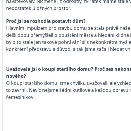
navštěvovaly. Nicméně již odrostly, zvířátek máme stále 
nedostatek úložných prostor.
Proč jsi se rozhodla postavit dům?
Hlavním impulzem pro stavbu domu se stala právě naše f
delší dobu přemýšleli o opuštění města a hledání klidné l
bylo to stále jen takové pohrávání si s nekonkrétní myšl
konkrétní představu a důvod, a tak jsme začali hledat 
Uvažovala jsi o koupi staršího domu? Proč ses nakon
nového?
O koupi staršího domu jsme chvilku uvažovali, ale vzhl
to zavrhli. Navíc nejsme žádní kutilové a každou opravu
řemeslníkovi.