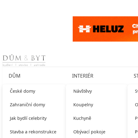
Skip to content
DŮM
INTERIÉR
S
České domy
Návštěvy
S
Zahraniční domy
Koupelny
O
Jak bydlí celebrity
Kuchyně
P
Stavba a rekonstrukce
Obývací pokoje
P