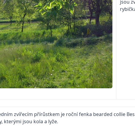
jsou z
rybičk
edním zvířecím přírůstkem je roční fenka bearded collie Be
 kterými jsou kola a lyže.