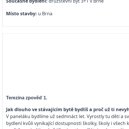
Současné bydlení:
družstevní byt 3+1 v Brně
Místo stavby:
u Brna
Terezina zpověď 1.
Jak dlouho ve stávajícím bytě bydlíš a proč už ti nevy
V paneláku bydlíme už sedmnáct let. Vyrostly tu děti a sv
bydlení kvůli vynikající dostupnosti školky, školy i všech 