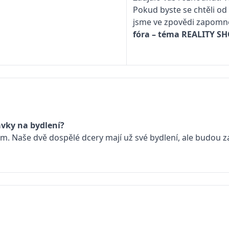
Pokud byste se chtěli od
jsme ve zpovědi zapomněl
fóra – téma
REALITY S
vky na bydlení?
Naše dvě dospělé dcery mají už své bydlení, ale budou za 