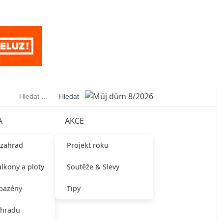
Vyhledávání
A
AKCE
 zahrad
Projekt roku
alkony a ploty
Soutěže & Slevy
 bazény
Tipy
ahradu