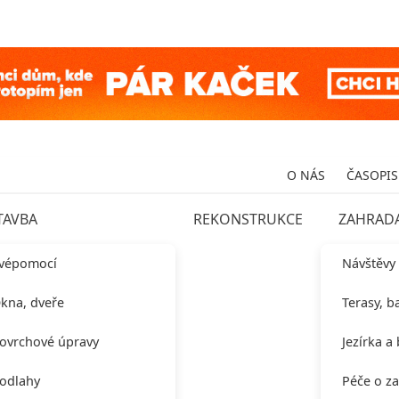
O NÁS
ČASOPIS
TAVBA
REKONSTRUKCE
ZAHRAD
vépomocí
Návštěvy
kna, dveře
Terasy, b
ovrchové úpravy
Jezírka a
odlahy
Péče o z