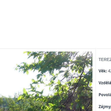
TERE
Věk:
42
Vzdělá
Povolá
Zájmy,