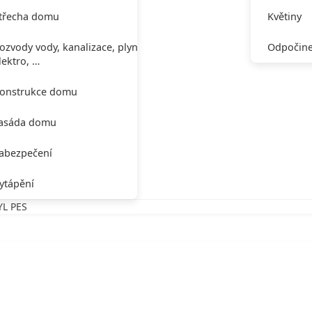
třecha domu
Květiny
ozvody vody, kanalizace, plynu,
Odpočine
lektro, …
onstrukce domu
asáda domu
abezpečení
ytápění
YL PES
VBĚ BYL PES