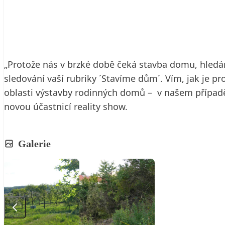
28. 7. 2009
3 min. čtení
„Protože nás v brzké době čeká stavba domu, hledá
sledování vaší rubriky ´Stavíme dům´. Vím, jak je pr
oblasti výstavby rodinných domů – v našem případě 
novou účastnicí reality show.
Galerie