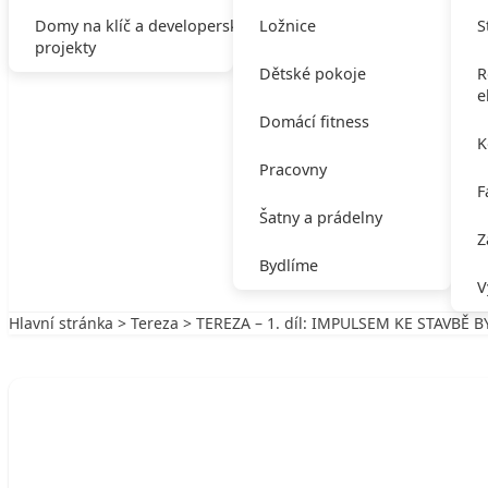
Domy na klíč a developerské
Ložnice
S
projekty
Dětské pokoje
R
e
Domácí fitness
K
Pracovny
F
Šatny a prádelny
Z
Bydlíme
V
Hlavní stránka
>
Tereza
> TEREZA – 1. díl: IMPULSEM KE STAVBĚ B
Zpět na Tereza
TEREZA
TEREZA – 1. díl: IMPULSEM KE STA