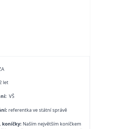
ZA
 let
ní:
VŠ
ní:
referentka ve státní správě
 koníčky:
Naším největším koníčkem