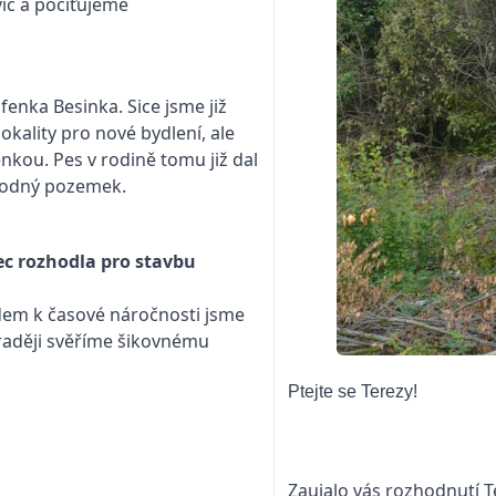
víc a pociťujeme
enka Besinka. Sice jsme již
okality pro nové bydlení, ale
enkou. Pes v rodině tomu již dal
vhodný pozemek.
ec rozhodla pro stavbu
edem k časové náročnosti jsme
 raději svěříme šikovnému
Ptejte se Terezy!
Zaujalo vás rozhodnutí T