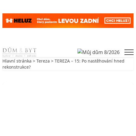
Skip to content
Men
Hlavní stránka
>
Tereza
> TEREZA – 15: Po nastěhování hned
rekonstrukce?
Zpět na Tereza
TEREZA
TEREZA – 15: Po nastěhování hned
rekonstrukce?
24. 6. 2010
4 min. čtení