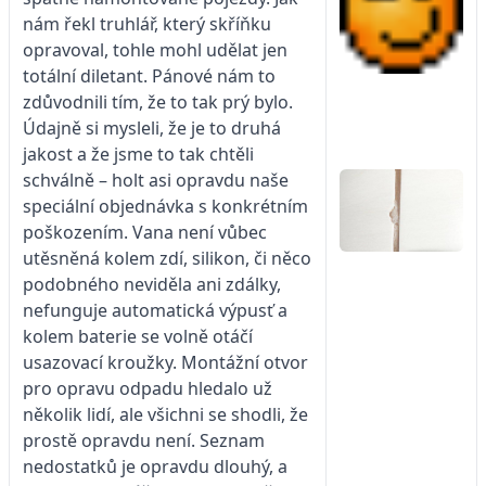
nám řekl truhlář, který skříňku
opravoval, tohle mohl udělat jen
totální diletant. Pánové nám to
zdůvodnili tím, že to tak prý bylo.
Údajně si mysleli, že je to druhá
jakost a že jsme to tak chtěli
schválně – holt asi opravdu naše
speciální objednávka s konkrétním
poškozením. Vana není vůbec
utěsněná kolem zdí, silikon, či něco
podobného neviděla ani zdálky,
nefunguje automatická výpusť a
kolem baterie se volně otáčí
usazovací kroužky. Montážní otvor
pro opravu odpadu hledalo už
několik lidí, ale všichni se shodli, že
prostě opravdu není. Seznam
nedostatků je opravdu dlouhý, a