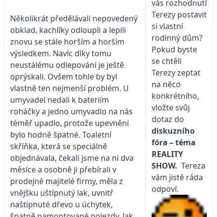
vás rozhodnutí
Terezy postavit
Několikrát předělávali nepovedený
si vlastní
obklad, kachlíky odloupli a lepili
rodinný dům?
znovu se stále horším a horším
Pokud byste
výsledkem. Navíc díky tomu
se chtěli
neustálému odlepování je ještě
Terezy zeptat
oprýskali. Ovšem tohle by byl
na něco
vlastně ten nejmenší problém. U
konkrétního,
umyvadel nedali k bateriím
vložte svůj
roháčky a jedno umyvadlo na nás
dotaz do
téměř upadlo, protože upevnění
diskuzního
bylo hodně špatné. Toaletní
fóra – téma
skříňka, která se speciálně
REALITY
objednávala, čekali jsme na ni dva
SHOW.
Tereza
měsíce a osobně ji přebírali v
vám jistě ráda
prodejně majitelé firmy, měla z
odpoví.
vnějšku uštípnutý lak, uvnitř
naštípnuté dřevo u úchytek,
špatně namontované pojezdy. Jak