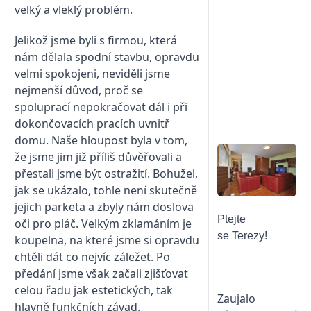
velký a vleklý problém.
Jelikož jsme byli s firmou, která
nám dělala spodní stavbu, opravdu
velmi spokojeni, neviděli jsme
nejmenší důvod, proč se
spoluprací nepokračovat dál i při
dokončovacích pracích uvnitř
domu. Naše hloupost byla v tom,
že jsme jim již příliš důvěřovali a
přestali jsme být ostražití. Bohužel,
jak se ukázalo, tohle není skutečně
jejich parketa a zbyly nám doslova
Ptejte
oči pro pláč. Velkým zklamáním je
se Terezy!
koupelna, na které jsme si opravdu
chtěli dát co nejvíc záležet. Po
předání jsme však začali zjišťovat
celou řadu jak estetických, tak
Zaujalo
hlavně funkčních závad.