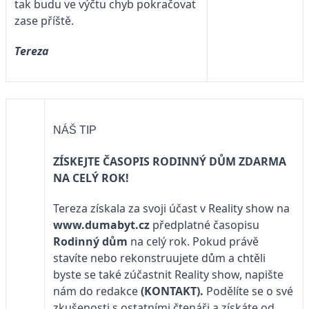
tak budu ve výčtu chyb pokračovat
zase příště.
Tereza
NÁŠ TIP
ZÍSKEJTE ČASOPIS RODINNÝ DŮM ZDARMA
NA CELÝ ROK!
Tereza získala za svoji účast v Reality show na
www.dumabyt.cz
předplatné časopisu
Rodinný dům
na celý rok. Pokud právě
stavíte nebo rekonstruujete dům a chtěli
byste se také zúčastnit Reality show, napište
nám do redakce
(KONTAKT)
.
Podělíte se o své
zkušenosti s ostatními čtenáři a získáte od