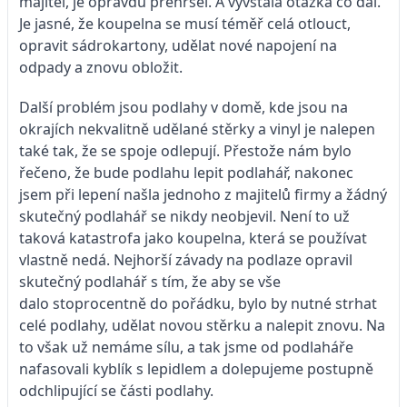
majitel, je opravdu přehršel. A vyvstala otázka co dál.
Je jasné, že koupelna se musí téměř celá otlouct,
opravit sádrokartony, udělat nové napojení na
odpady a znovu obložit.
Další problém jsou podlahy v domě, kde jsou na
okrajích nekvalitně udělané stěrky a vinyl je nalepen
také tak, že se spoje odlepují. Přestože nám bylo
řečeno, že bude podlahu lepit podlahář, nakonec
jsem při lepení našla jednoho z majitelů firmy a žádný
skutečný podlahář se nikdy neobjevil. Není to už
taková katastrofa jako koupelna, která se používat
vlastně nedá. Nejhorší závady na podlaze opravil
skutečný podlahář s tím, že aby se vše
dalo stoprocentně do pořádku, bylo by nutné strhat
celé podlahy, udělat novou stěrku a nalepit znovu. Na
to však už nemáme sílu, a tak jsme od podlaháře
nafasovali kyblík s lepidlem a dolepujeme postupně
odchlipující se části podlahy.