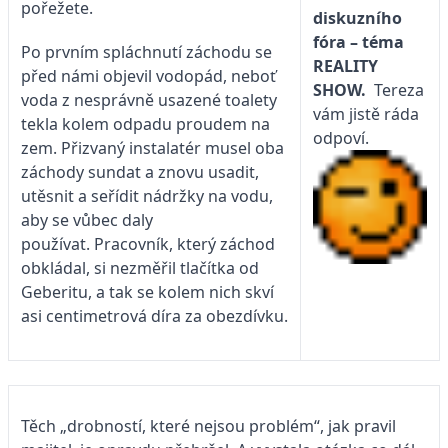
pořežete.
diskuzního
fóra – téma
Po prvním spláchnutí záchodu se
REALITY
před námi objevil vodopád, neboť
SHOW.
Tereza
voda z nesprávně usazené toalety
vám jistě ráda
tekla kolem odpadu proudem na
odpoví.
zem. Přizvaný instalatér musel oba
záchody sundat a znovu usadit,
utěsnit a seřídit nádržky na vodu,
aby se vůbec daly
používat. Pracovník, který záchod
obkládal, si nezměřil tlačítka od
Geberitu, a tak se kolem nich skví
asi centimetrová díra za obezdívku.
Těch „drobností, které nejsou problém“, jak pravil