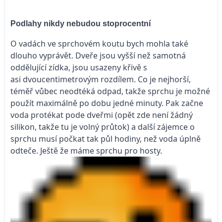
Podlahy nikdy nebudou stoprocentní
O vadách ve sprchovém koutu bych mohla také
dlouho vyprávět. Dveře jsou vyšší než samotná
oddělující zídka, jsou usazeny křivě s
asi dvoucentimetrovým rozdílem. Co je nejhorší,
téměř vůbec neodtéká odpad, takže sprchu je možné
použít maximálně po dobu jedné minuty. Pak začne
voda protékat pode dveřmi (opět zde není žádný
silikon, takže tu je volný průtok) a další zájemce o
sprchu musí počkat tak půl hodiny, než voda úplně
odteče. Ještě že máme sprchu pro hosty.