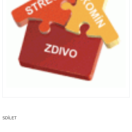
SDÍLET
Facebook
X
LinkedIn
Email