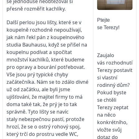
se jednoduše neobtěžoval si
přesně rozměřit kachlíky.
Ptejte
Další perlou jsou lišty, které se v
se Terezy!
koupelně rozhodně nepoužívají,
jak nám řekl pán z koupelnového
studia Bauhausu, když se přišel na
koupelnu podívat a spočítat
Zaujalo
množství kachlíků, které budeme
vás rozhodnutí
pro opravy a bourání potřebovat.
Terezy postavit
Vše jsou prý typické chyby
si vlastní
začátečníka. Nám se to zdálo divné
rodinný dům?
už od začátku, ale byli jsme
Pokud byste
ujišťováni, že majitel firmy to má
se chtěli
doma také tak, že prý je to tak
Terezy zeptat
správně. Tyto lišty se navíc
na něco
staly nebezpečnou pastí, protože
konkrétního,
hrozí, že se o ostrý rohový spoj,
vložte svůj
který trčí do prostru vedle WC,
dotaz do