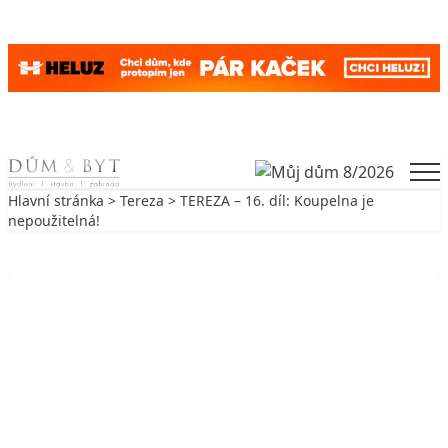
Skip to content
Men
Hlavní stránka
>
Tereza
> TEREZA – 16. díl: Koupelna je
nepoužitelná!
Zpět na Tereza
TEREZA
TEREZA – 16. díl: Koupelna je
nepoužitelná!
15. 7. 2010
4 min. čtení