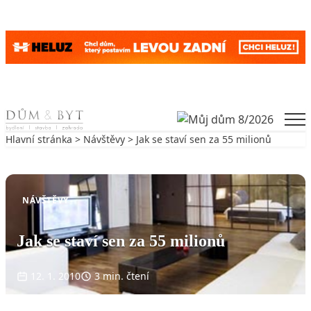
Skip to content
Men
Hlavní stránka
>
Návštěvy
> Jak se staví sen za 55 milionů
Zpět na Návštěvy
NÁVŠTĚVY
Jak se staví sen za 55 milionů
12. 1. 2010
3 min. čtení