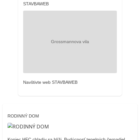
STAVBAWEB
Navštivte web STAVBAWEB
RODINNÝ DOM
Koniec HFC chladív sa blíži. Budúcnosť tepelných čerpadiel