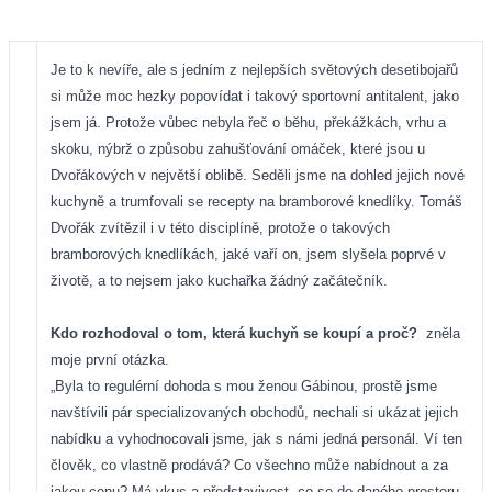
Je to k nevíře, ale s jedním z nejlepších světových desetibojařů
si může moc hezky popovídat i takový sportovní antitalent, jako
jsem já. Protože vůbec nebyla řeč o běhu, překážkách, vrhu a
skoku, nýbrž o způsobu zahušťování omáček, které jsou u
Dvořákových v největší oblibě. Seděli jsme na dohled jejich nové
kuchyně a trumfovali se recepty na bramborové knedlíky. Tomáš
Dvořák zvítězil i v této disciplíně, protože o takových
bramborových knedlíkách, jaké vaří on, jsem slyšela poprvé v
životě, a to nejsem jako kuchařka žádný začátečník.
Kdo rozhodoval o tom, která kuchyň se koupí a proč?
zněla
moje první otázka.
„Byla to regulérní dohoda s mou ženou Gábinou, prostě jsme
navštívili pár specializovaných obchodů, nechali si ukázat jejich
nabídku a vyhodnocovali jsme, jak s námi jedná personál. Ví ten
člověk, co vlastně prodává? Co všechno může nabídnout a za
jakou cenu? Má vkus a představivost, co se do daného prostoru