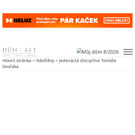
Skip to content
Men
Hlavní stránka
>
Návštěvy
> Jedenáctá disciplína Tomáše
Dvořáka
Zpět na Návštěvy
NÁVŠTĚVY
Jedenáctá disciplína Tomáše
Dvořáka
11. 3. 2004
4 min. čtení