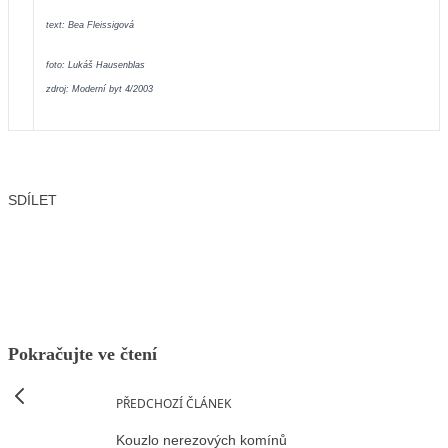
text: Bea Fleissigová
foto: Lukáš Hausenblas
zdroj: Moderní byt 4/2003
SDÍLET
Facebook
X
LinkedIn
Email
Pokračujte ve čtení
PŘEDCHOZÍ ČLÁNEK
Kouzlo nerezových komínů