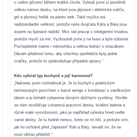
v celém přízemí během krátké chvíle. Vybrali jsme si poměrně
velkou varnou desku, na které jsou plynové i elektrické vařiče,
gril a plynový hořák na pánev wok. Také myčka má
nadstandardní velikost, protože naše dvojčata Káťa a Bára jsou
experti na špinavé nádobí. Moc rád pracuji s inteligentní troubou,
protože myslí za mě. Vyzkoušeli jsme ji na huse a byla výborná.
Pochopitelně máme i mikrovlnku a velkou lednici s mrazákem.
Dávám přednost tomu, aby všechny spotřebiče byly jedné
značky, protože to zjednodušuje případné opravy.“
Kdo vybíral typ kuchyně a její barevnost?
„Nakonec jsem rozhodoval já. Je to kuchyň s praktickým
laminovaným povrchem v barvě wenge v kombinaci s vanilkovým
lakem a je bohatě vybavena různými úložnými systémy. Skvěle
se nám osvědčuje corianová pracovní deska, kvalitní baterie a
různé malé vymoženosti, jako je například výlevka hned vedle
varné desky. Je tu hodně nerezu, který se mi líbí, a protože vím,
jak ho ochránit před „ťápotami“ Káti a Báry, nevadí mi, že se
musí občas přeleštit.“