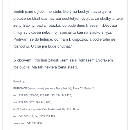
Seděli jsme u jídelního stolu, který na kuchyň navazuje, a
protože se blížil čas návratu šestiletých dvojčat ze školky a také
ženy Gábiny, padla i otázka, co bude dnes k večeři. „Děvčata
milují svíčkovou nebo mojí specialitu kari na sladko s rýží.
Podívám se do lednice, co mám k dispozici, a podle toho se
rozhodnu. Určitě jim bude chutnat.“
S obdivem i trochou závisti jsem se s Tomášem Dvořákem
rozloučila. Má tak některá žena štěstí…
Kontakty:
EUROHOF (autorizovaný prodejce firmy Leicht), Žitná 52, Praha 2,
tel.: 222 874 235–36, 224 943 123, 224 943 125,
fax: 222 874 367, 224 941 985;
MIELE (domácí spotřebiče), Hněvkovského 81b, Brno,
tel.: 543 553 111, fax: 543 553 119,
servis-tel.: 543 217 430