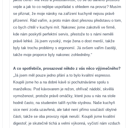
vejde a jak to co nejlépe uspořádat s ohledem na provoz? Musím
se přiznat, že moje nároky na zařízení kuchyně nejsou právě
přízemní. Rád vařím, a proto mám dost přesnou představu o tom,
co bych chtěl v kuchyni mít. Nakonec jsme zakotvili ve firmě,
kde nám poskytli perfektní servis, přestože to s námi neměli
právě lehké. Já jsem vysoký, moje žena o dost menší, takže
byly tak trochu problémy s ergonomií. Já ovšem vařím častěji,
takže moje proporce byly nakonec zohledněny.“
A co spotřebiče, prosazoval někdo z vás něco výjimečného?
„Já jsem měl pouze jedno přání a to bylo kvalitní espresso.
Koupili jsme ho a na dobré kávě si pochutnáváme spolu s
manželkou. Pod kávovarem je režon, ohřívač nádobí, skvělá
vymoženost, protože právě omáčky, které jsou u nás na stole
hodně často, na studeném talíři rychle stydnou. Naše kuchyň
sice není zcela uzavřená, ale také není přímo součástí obytné
části, takže se oba provozy nijak neruší. Koupili jsme kvalitní
digestoř, je skutečně tichá a velmi výkonná, vyčistí nám vzduch