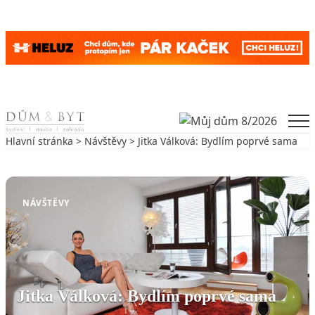
Skip to content
Men
Hlavní stránka
>
Návštěvy
> Jitka Válková: Bydlím poprvé sama
Zpět na Návštěvy
NÁVŠTĚVY
Jitka Válková: Bydlím poprvé sama