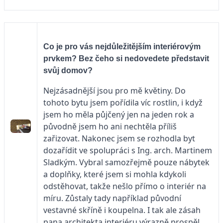
Co je pro vás nejdůležitějším interiérovým
prvkem? Bez čeho si nedovedete představit
svůj domov?
Nejzásadnější jsou pro mě květiny. Do
tohoto bytu jsem pořídila víc rostlin, i když
jsem ho měla půjčený jen na jeden rok a
původně jsem ho ani nechtěla příliš
zařizovat. Nakonec jsem se rozhodla byt
dozařídit ve spolupráci s Ing. arch. Martinem
Sladkým. Vybral samozřejmě pouze nábytek
a doplňky, které jsem si mohla kdykoli
odstěhovat, takže nešlo přímo o interiér na
míru. Zůstaly tady například původní
vestavné skříně i koupelna. I tak ale zásah
pana architekta interiéru výrazně prospěl.