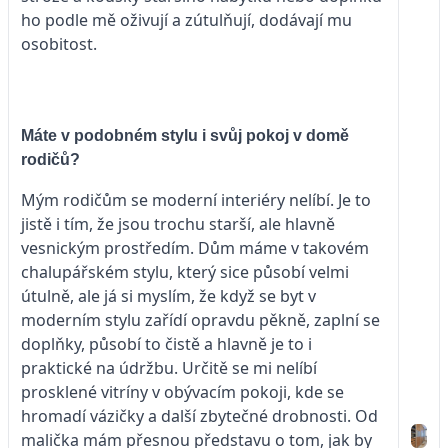
ho podle mě oživují a zútulňují, dodávají mu
osobitost.
Máte v podobném stylu i svůj pokoj v domě
rodičů?
Mým rodičům se moderní interiéry nelíbí. Je to
jistě i tím, že jsou trochu starší, ale hlavně
vesnickým prostředím. Dům máme v takovém
chalupářském stylu, který sice působí velmi
útulně, ale já si myslím, že když se byt v
moderním stylu zařídí opravdu pěkně, zaplní se
doplňky, působí to čistě a hlavně je to i
praktické na údržbu. Určitě se mi nelíbí
prosklené vitríny v obývacím pokoji, kde se
hromadí vázičky a další zbytečné drobnosti. Od
malička mám přesnou představu o tom, jak by