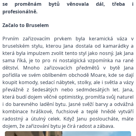
se proměnám bytů věnovala dál, třeba i
profesionálně.
Začalo to Bruselem
Prvním zařizovacím prvkem byla keramická váza v
bruselském stylu, kterou Jana dostala od kamarádky a
která byla impulzem zvolit tento styl jako nosný. Jak Jana
sama říká, je to pro ni nostalgická vzpomínka na rané
dětství. Mnoho zařizovacích předmětů v bytě Jana
pořídila ve svém oblíbeném obchodě Moare, kde se dají
koupit komody, sedací nábytek, stolky, ale i světla a vázy
převážně z šedesátých nebo sedmdesátých let. Jana,
která budí dojem věčné optimistky, promítla svůj naturel
i do barevného ladění bytu. Jasné svěží barvy a odvážná
kombinace hráškové, fuchsiové a teplé hnědé vytváří
radostný a útulný celek. Když Janu posloucháte, máte
dojem, že zařizování bytu je čirá radost a zábava.