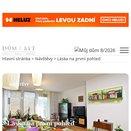
Skip to content
Men
Hlavní stránka
>
Návštěvy
> Láska na první pohled
Zpět na Návštěvy
NÁVŠTĚVY
Láska na první pohled