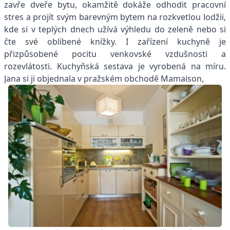
zavře dveře bytu, okamžitě dokáže odhodit pracovní
stres a projít svým barevným bytem na rozkvetlou lodžii,
kde si v teplých dnech užívá výhledu do zeleně nebo si
čte své oblíbené knížky. I zařízení kuchyně je
přizpůsobené pocitu venkovské vzdušnosti a
rozevlátosti. Kuchyňská sestava je vyrobená na míru.
Jana si ji objednala v pražském obchodě Mamaison,