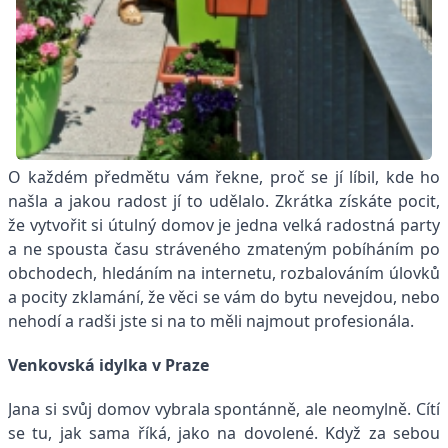
O každém předmětu vám řekne, proč se jí líbil, kde ho
našla a jakou radost jí to udělalo. Zkrátka získáte pocit,
že vytvořit si útulný domov je jedna velká radostná party
a ne spousta času stráveného zmateným pobíháním po
obchodech, hledáním na internetu, rozbalováním úlovků
a pocity zklamání, že věci se vám do bytu nevejdou, nebo
nehodí a radši jste si na to měli najmout profesionála.
Venkovská idylka v Praze
Jana si svůj domov vybrala spontánně, ale neomylně. Cítí
se tu, jak sama říká, jako na dovolené. Když za sebou