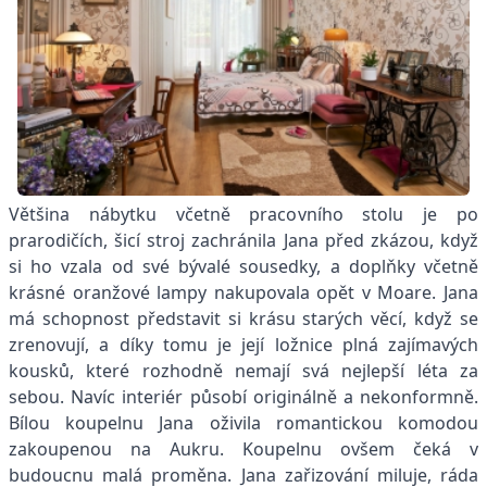
Většina nábytku včetně pracovního stolu je po
prarodičích, šicí stroj zachránila Jana před zkázou, když
si ho vzala od své bývalé sousedky, a doplňky včetně
krásné oranžové lampy nakupovala opět v Moare. Jana
má schopnost představit si krásu starých věcí, když se
zrenovují, a díky tomu je její ložnice plná zajímavých
kousků, které rozhodně nemají svá nejlepší léta za
sebou. Navíc interiér působí originálně a nekonformně.
Bílou koupelnu Jana oživila romantickou komodou
zakoupenou na Aukru. Koupelnu ovšem čeká v
budoucnu malá proměna. Jana zařizování miluje, ráda