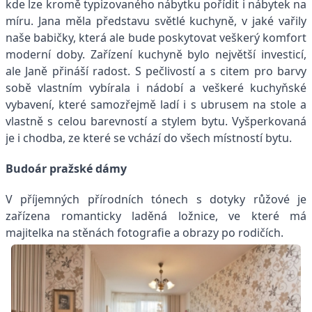
kde lze kromě typizovaného nábytku pořídit i nábytek na
míru. Jana měla představu světlé kuchyně, v jaké vařily
naše babičky, která ale bude poskytovat veškerý komfort
moderní doby. Zařízení kuchyně bylo největší investicí,
ale Janě přináší radost. S pečlivostí a s citem pro barvy
sobě vlastním vybírala i nádobí a veškeré kuchyňské
vybavení, které samozřejmě ladí i s ubrusem na stole a
vlastně s celou barevností a stylem bytu. Vyšperkovaná
je i chodba, ze které se vchází do všech místností bytu.
Budoár pražské dámy
V příjemných přírodních tónech s dotyky růžové je
zařízena romanticky laděná ložnice, ve které má
majitelka na stěnách fotografie a obrazy po rodičích.