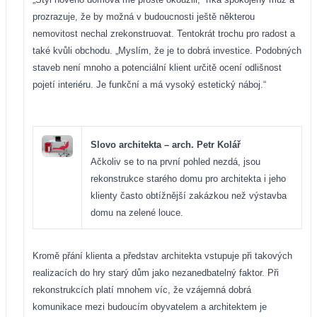
prozrazuje, že by možná v budoucnosti ještě některou
nemovitost nechal zrekonstruovat. Tentokrát trochu pro radost a
také kvůli obchodu. „Myslím, že je to dobrá investice. Podobných
staveb není mnoho a potenciální klient určitě ocení odlišnost
pojetí interiéru. Je funkční a má vysoký estetický náboj.“
Slovo architekta – arch. Petr Kolář
Ačkoliv se to na první pohled nezdá, jsou
rekonstrukce starého domu pro architekta i jeho
klienty často obtížnější zakázkou než výstavba
domu na zelené louce.
Kromě přání klienta a představ architekta vstupuje při takových
realizacích do hry starý dům jako nezanedbatelný faktor. Při
rekonstrukcích platí mnohem víc, že vzájemná dobrá
komunikace mezi budoucím obyvatelem a architektem je