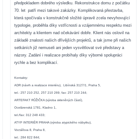
předpokladem dobrého výsledku. Rekonstrukce domu z počátku
70. let
patří mezi takové zakázky. Komplikovaná přestavba,
která spočívala v konstrukčně složité úpravě zcela nevyhovující
typologie, proběhla díky vstřícnosti a vzájemnému respektu mezi
architekty a klientem nad očekávání dobře. Klient nás oslovil na
základě znalosti našich dřívějších projektů, a tak jsme při našich
setkáních již nemuseli ani jeden vysvětlovat své představy a
názory. Zadání i realizace probíhaly díky výborné spolupráci
rychle a bez komplikací.
Kontakty:
ADR (návrh a realizace interiéru),
Libínská 3127/1, Praha 5,
tel.: 257 210 252, 257 210 269, fax: 257 210 244;
ARTEFAKT RŮŽIČKA (výroba skleněných částí),
Ocelárenská 1781, Kladno 1,
tel./fax: 312 248 433;
ATYP INTERIÉR PRAHA (výroba atypického nábytku),
Voctářova 8, Praha 8,
tel.: 284 822 844;