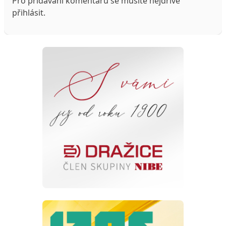
Pro přidávání komentářů se musíte nejdříve
přihlásit
.