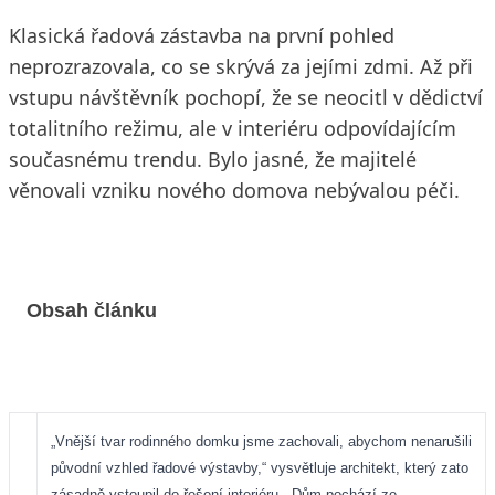
Klasická řadová zástavba na první pohled
neprozrazovala, co se skrývá za jejími zdmi. Až při
vstupu návštěvník pochopí, že se neocitl v dědictví
totalitního režimu, ale v interiéru odpovídajícím
současnému trendu. Bylo jasné, že majitelé
věnovali vzniku nového domova nebývalou péči.
Obsah článku
„Vnější tvar rodinného domku jsme zachovali, abychom nenarušili
původní vzhled řadové výstavby,“ vysvětluje architekt, který zato
zásadně vstoupil do řešení interiéru. „Dům pochází ze