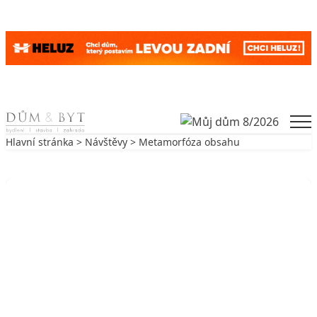
Skip to content
Men
Hlavní stránka
>
Návštěvy
> Metamorfóza obsahu
Zpět na Návštěvy
NÁVŠTĚVY
Metamorfóza obsahu
7. 10. 2004
5 min. čtení