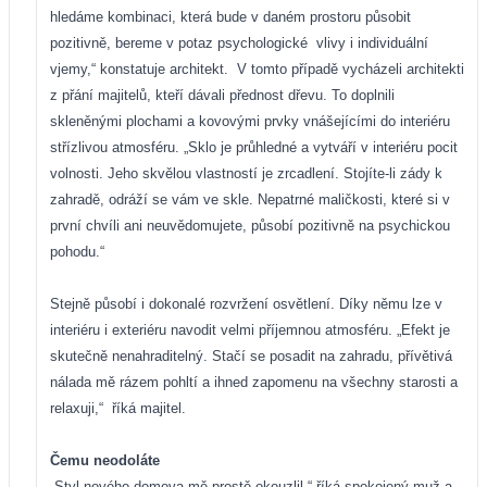
hledáme kombi
naci, která bude v daném prostoru působit
pozitivně, bereme v potaz psychologické
vlivy i individuální
vjemy,“ konstatuje architekt.
V tomto případě vycházeli architekti
z přání majitelů, kteří dávali přednost dřevu. To doplnili
skleněnými plochami a kovovými prvky vnášejícími do interiéru
střízlivou atmosféru. „Sklo je průhledné a vytváří v interiéru pocit
volnosti. Jeho skvělou vlastností je zrcadlení. Stojíte-li zády k
zahradě, odráží se vám ve skle. Nepatrné maličkosti, které si v
první chvíli ani neuvědomujete, působí pozitivně na psychickou
pohodu.“
Stejně působí i dokonalé rozvržení osvětlení. Díky němu lze v
interiéru i exteriéru navodit velmi příjemnou atmosféru. „Efekt je
skutečně nenahraditelný. Stačí se posadit na zahradu, přívětivá
nálada mě rázem pohltí a ihned zapomenu na všechny starosti a
relaxuji,“
říká majitel.
Čemu neodoláte
„Styl nového domova mě prostě okouzlil,“ říká spokojený muž a