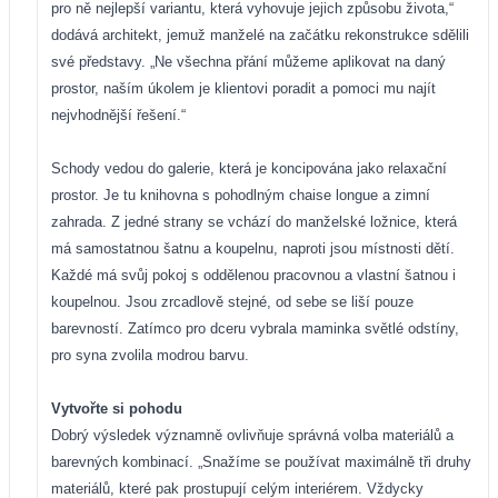
pro ně nejlepší variantu, která vyhovuje jejich způsobu života,“
dodává architekt, jemuž manželé na začátku rekonstrukce sdělili
své představy. „Ne všechna přání můžeme aplikovat na daný
prostor, naším úkolem je klientovi poradit a pomoci mu najít
nejvhodnější řešení.“
Schody vedou do galerie, která je koncipována jako relaxační
prostor. Je tu knihovna s pohodlným chaise longue a zimní
zahrada. Z jedné strany se vchází do manželské ložnice, která
má samostatnou šatnu a koupelnu, naproti jsou místnosti dětí.
Každé má svůj pokoj s oddělenou pracovnou a vlastní šatnou i
koupelnou. Jsou zrcadlově stejné, od sebe se liší pouze
barevností. Zatímco pro dceru vybrala maminka světlé odstíny,
pro syna zvolila modrou barvu.
Vytvořte si pohodu
Dobrý výsledek významně ovlivňuje správná volba materiálů a
barevných kombinací. „Snažíme se používat maximálně tři druhy
materiálů, které pak prostupují celým interiérem. Vždycky