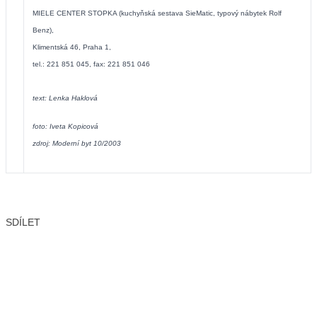
MIELE CENTER STOPKA (kuchyňská sestava SieMatic, typový nábytek Rolf
Benz),
Klimentská 46, Praha 1,
tel.: 221 851 045, fax: 221 851 046
text: Lenka Haklová
foto: Iveta Kopicová
zdroj: Moderní byt 10/2003
SDÍLET
Facebook
X
LinkedIn
Email