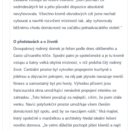
sedmdesátých let a jeho původní dispozice absolutně
nevyhovovala. Všechno kromě obvo
dových zdí jsme nechali
vybourat a navrhli rozvržení místností tak, aby vyhovovaly
běžnému chodu domácnosti na začátku jednadvacátého století.“
O představách a o životě
Dvoupatrový rodinný domek je řešen podle dnes oblíbeného a
často užívaného klíče. Spodní patro je společenské a je tu kromě
vstupu a šatny velká obytná místnost, v níž probíhá čilý rodinný
život. Centrální prostor byl vytvořen propojením kuchyně s
jídelnou a obývacím pokojem, na něj pak plynule navazuje menší
fitness a samostatný byt pro hosty. Výhodou přízemí jsou
francouzská okna umožňující nenásilné propojení interiéru se
zahradou. „Toto řešení považuji za nejlepší, cítím, že jsem stále
venku. Navíc polyfunkční prostor umožňuje všem členům
domácnosti být spolu, aniž by se navzájem rušili,“ říká majitel,
který společně s manželkou a architekty hledal ideální řešení
nového domova. „Je velmi důležité pochopit přání klientů a najít