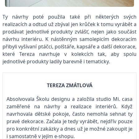
Ty návrhy poté použila také při některých svých
realizacích a odtud už zbýval jen krůček k tomu vyrábět a
prodávat jednotlivé produkty zvlášť, nejen jako součást
návrhu interiéru. K nástěnným samolepicím dekoracím
přibyli vyšívaní ptáčci, polštáře, kapsáře a další dekorace,
které Tereza navrhuje v kolekcích tak, aby spolu
jednotlivé produkty ladily barevně i tematicky.
TEREZA ZMÁTLOVÁ
Absolvovala Školu designu a založila studio Mi. casa
zaměřené na návrhy a realizace interiérů. Když
navrhovala dětské pokoje, často nemohla sehnat ty
pravé dekorace. Začala je tedy vyrábět, nejdřív pouze
pro konkrétní zakázky a dnes už je možné zakoupit je
i samostatně v jejím e-shopu.