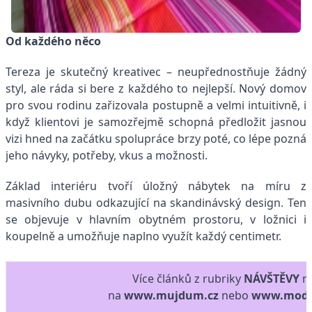
Od každého něco
Tereza je skutečný kreativec – neupřednostňuje žádný
styl, ale ráda si bere z každého to nejlepší. Nový domov
pro svou rodinu zařizovala postupně a velmi intuitivně, i
když klientovi je samozřejmě schopná předložit jasnou
vizi hned na začátku spolupráce brzy poté, co lépe pozná
jeho návyky, potřeby, vkus a možnosti.
Základ interiéru tvoří úložný nábytek na míru z
masivního dubu odkazující na skandinávský design. Ten
se objevuje v hlavním obytném prostoru, v ložnici i
koupelně a umožňuje naplno využít každý centimetr.
Více článků z rubriky
NÁVŠTĚVY
n
na
www.mujdum.cz
nebo
www.moder