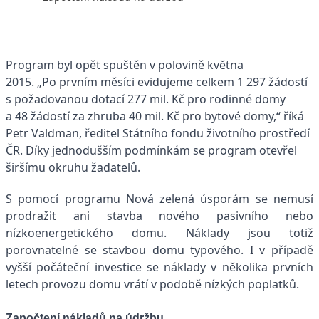
Program byl opět spuštěn v polovině května
2015. „Po prvním měsíci evidujeme celkem 1 297 žádostí
s požadovanou dotací 277 mil. Kč pro rodinné domy
a 48 žádostí za zhruba 40 mil. Kč pro bytové domy,“ říká
Petr Valdman, ředitel Státního fondu životního prostředí
ČR. Díky jednodušším podmínkám se program otevřel
širšímu okruhu žadatelů.
S pomocí programu Nová zelená úsporám se nemusí
prodražit ani stavba nového pasivního nebo
nízkoenergetického domu. Náklady jsou totiž
porovnatelné se stavbou domu typového. I v případě
vyšší počáteční investice se náklady v několika prvních
letech provozu domu vrátí v podobě nízkých poplatků.
Započtení nákladů na údržbu