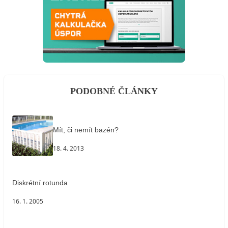
PODOBNÉ ČLÁNKY
Mít, či nemít bazén?
18. 4. 2013
Diskrétní rotunda
16. 1. 2005