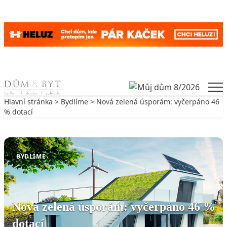
Skip to content
Men
Hlavní stránka
>
Bydlíme
> Nová zelená úsporám: vyčerpáno 46
% dotací
Zpět na Bydlíme
BYDLÍME
Nová zelená úsporám: vyčerpáno 46 %
dotací