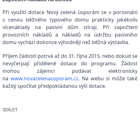
Při využití dotace Nový zelená úsporám se v porovnání
s cenou běžného typového domu prakticky jakékoliv
vícenáklady na pasivní dům stírají. Při započtení
provozních nákladů a nákladů na údržbu pasivního
domu vychází dokonce výhodněji než běžná výstavba.
Příjem žádostí potrvá až do 31. října 2015, nebo dokud se
nevyčerpají přidělené dotace do programu. Žádost
mohou zájemci podávat elektronicky
na
www.novazelenausporam.cz
. Na webu si může také
každý spočítat předpokládanou výši dotace.
SDÍLET
Facebook
X
LinkedIn
Email