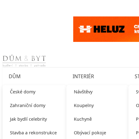
Skip to content
DŮM
INTERIÉR
S
České domy
Návštěvy
S
Zahraniční domy
Koupelny
O
Jak bydlí celebrity
Kuchyně
P
Stavba a rekonstrukce
Obývací pokoje
P