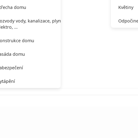
třecha domu
Květiny
ozvody vody, kanalizace, plynu,
Odpočine
lektro, …
onstrukce domu
asáda domu
abezpečení
ytápění