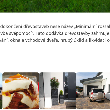
hu dokončení dřevostaveb nese název „Minimální rozs
avba svépomocí“. Tato dodávka dřevostavby zahrnuje v
ťování, okna a vchodové dveře, hrubý úklid a likvidac