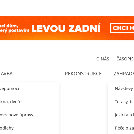
O NÁS
ČASOPIS
TAVBA
REKONSTRUKCE
ZAHRAD
vépomocí
Návštěvy
kna, dveře
Terasy, b
ovrchové úpravy
Jezírka a
odlahy
Péče o z