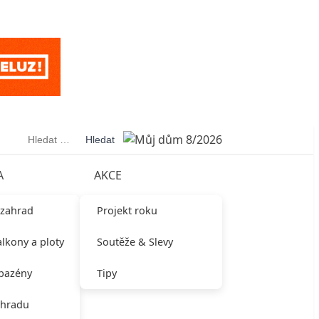
Vyhledávání
A
AKCE
 zahrad
Projekt roku
alkony a ploty
Soutěže & Slevy
 bazény
Tipy
ahradu