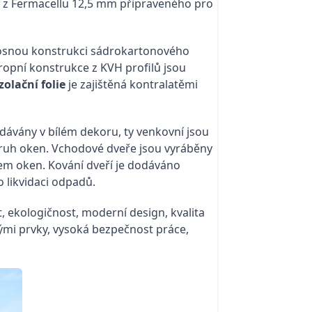
ny z Fermacellu 12,5 mm připraveného pro
nosnou konstrukci sádrokartonového
opní konstrukce z KVH profilů jsou
zolační folie
je zajištěná kontralatěmi
dávány v bílém dekoru, ty venkovní jsou
 druh oken. Vchodové dveře jsou vyráběny
álem oken. Kování dveří je dodáváno
 likvidaci odpadů.
 ekologičnost, moderní design, kvalita
kými prvky, vysoká bezpečnost práce,