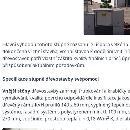
Hlavní výhodou tohoto stupně rozsahu je úspora velkého
dokončená vrchní stavba, vrchní stavba k dodělání vnitřní
dřevostaveb patří vlastní záštita kvality finálních prací, 
přizpůsobení aktuálním požadavkům.
Specifikace stupně dřevostavby svépomocí
Vnější stěny
dřevostavby zahrnují trubkování a krabičky e
vymalování, kvalita povrchu odpovídá dle klasifikace jako
dřevěný rám z KVH profilů 140 x 60 mm, vyplněný tepelnou
systému, fasádní systém s polystyrenem min. tl. 100 mm, stě
2
270 mm, součinitel prostupu tepla u = 0,18 W/m
K, dle la