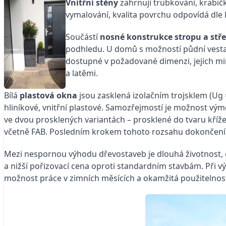
Vnitřní stěny
zahrnují trubkování, krabič
vymalování, kvalita povrchu odpovídá dle k
Součástí
nosné konstrukce stropu a stř
podhledu. U domů s možností půdní vestav
dostupné v požadované dimenzi, jejich mi
a latěmi.
Bílá
plastová okna
jsou zasklená izolačním trojsklem (Ug
hliníkové, vnitřní plastové. Samozřejmostí je možnost vým
ve dvou prosklených variantách – prosklené do tvaru kříže 
včetně FAB. Posledním krokem tohoto rozsahu dokončení d
Mezi nespornou výhodu dřevostaveb je dlouhá životnost, o
a nižší pořizovací cena oproti standardním stavbám. Při 
možnost práce v zimních měsících a okamžitá použitelnos