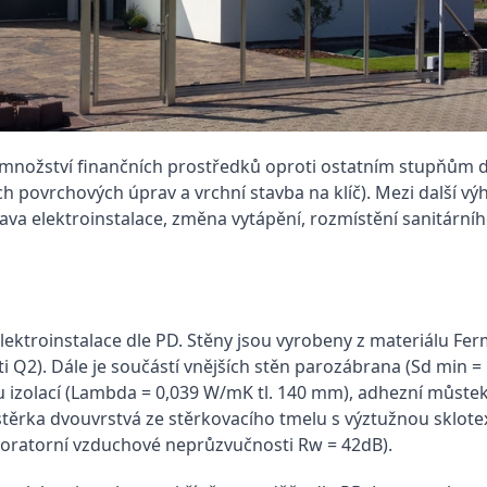
 množství finančních prostředků oproti ostatním stupňům 
ch povrchových úprav a vrchní stavba na klíč). Mezi další 
úprava elektroinstalace, změna vytápění, rozmístění sanitární
lektroinstalace dle PD. Stěny jsou vyrobeny z materiálu Fe
sti Q2). Dále je součástí vnějších stěn parozábrana (Sd mi
 izolací (Lambda = 0,039 W/mK tl. 140 mm), adhezní můstek
rka dvouvrstvá ze stěrkovacího tmelu s výztužnou sklotextiln
boratorní vzduchové neprůzvučnosti Rw = 42dB).