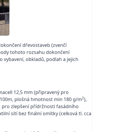
dokončení dřevostaveb (zvenčí
výhody tohoto rozsahu dokončení
ho vybavení, obkladů, podlah a jejich
rmacell 12,5 mm (připravený pro
2
n = 100m, plošná hmotnost min 180 g/m
),
 pro zlepšení přídržnosti fasádního
í sítí bez finální omítky (celková tl. cca