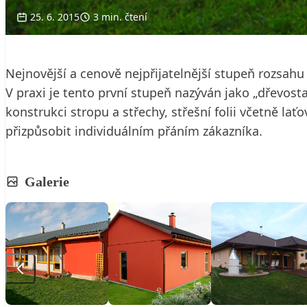
25. 6. 2015
3 min. čtení
Nejnovější a cenově nejpřijatelnější stupeň rozsa
V praxi je tento první stupeň nazýván jako „dřevost
konstrukci stropu a střechy, střešní folii včetně la
přizpůsobit individuálním přáním zákazníka.
Galerie