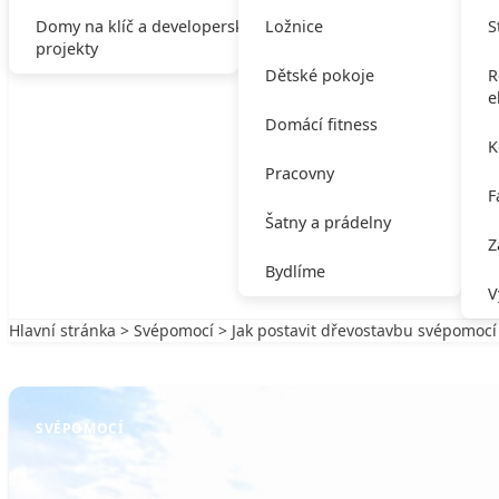
Domy na klíč a developerské
Ložnice
S
projekty
Dětské pokoje
R
e
Domácí fitness
K
Pracovny
F
Šatny a prádelny
Z
Bydlíme
V
Hlavní stránka
>
Svépomocí
> Jak postavit dřevostavbu svépomocí
Zpět na Svépomocí
SVÉPOMOCÍ