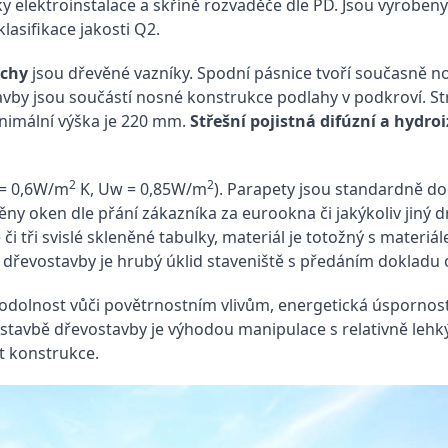
ky elektroinstalace a skříně rozvaděče dle PD. Jsou vyrobe
lasifikace jakosti Q2.
echy
jsou dřevěné vazníky. Spodní pásnice tvoří současně 
by jsou součástí nosné konstrukce podlahy v podkroví. Str
nimální výška je 220 mm.
Střešní pojistná difúzní a hydroi
2
2
 = 0,6W/m
K, Uw = 0,85W/m
). Parapety jsou standardně do
ěny oken dle přání zákazníka za eurookna či jakýkoliv jiný
či tři svislé skleněné tabulky, materiál je totožný s materi
řevostavby je hrubý úklid staveniště s předáním dokladu o
dolnost vůči povětrnostním vlivům, energetická úspornost,
výstavbě dřevostavby je výhodou manipulace s relativně leh
t konstrukce.