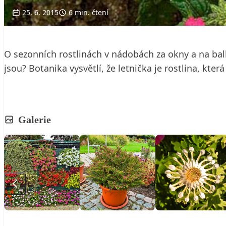
25. 6. 2015
6 min. čtení
O sezonních rostlinách v nádobách za okny a na balk
jsou? Botanika vysvětlí, že letnička je rostlina, kte
Galerie