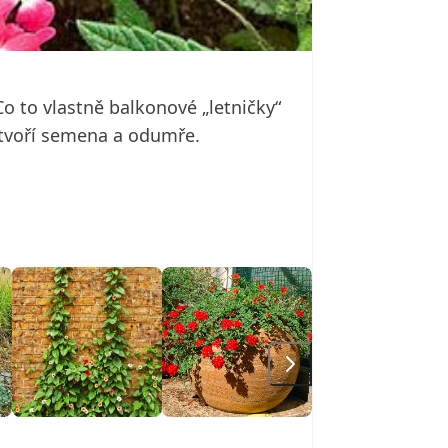
o to vlastně balkonové „letničky“
 vytvoří semena a odumře.