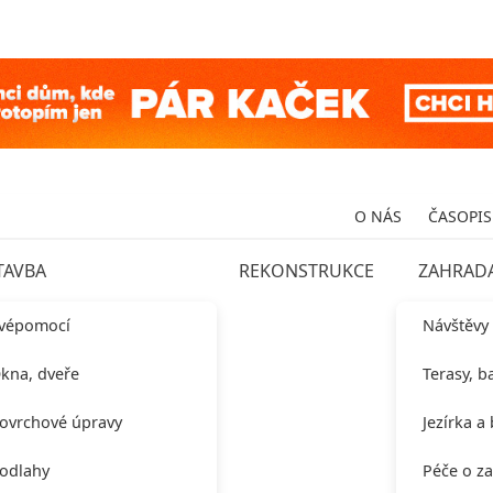
O NÁS
ČASOPIS
TAVBA
REKONSTRUKCE
ZAHRAD
vépomocí
Návštěvy
kna, dveře
Terasy, b
ovrchové úpravy
Jezírka a
odlahy
Péče o z