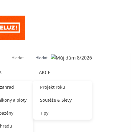
Vyhledávání
A
AKCE
 zahrad
Projekt roku
alkony a ploty
Soutěže & Slevy
 bazény
Tipy
ahradu