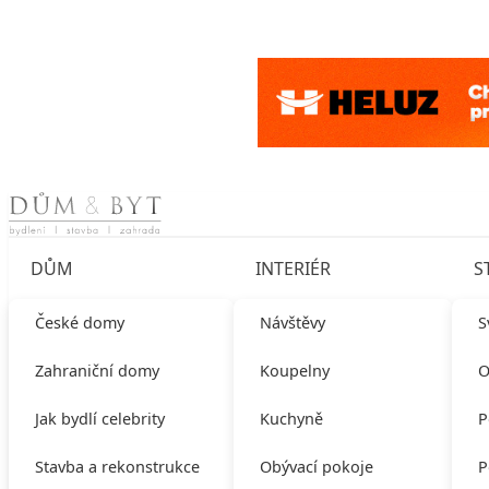
Skip to content
DŮM
INTERIÉR
S
České domy
Návštěvy
S
Zahraniční domy
Koupelny
O
Jak bydlí celebrity
Kuchyně
P
Stavba a rekonstrukce
Obývací pokoje
P