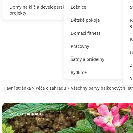
Domy na klíč a developerské
Ložnice
S
projekty
Dětské pokoje
R
e
Domácí fitness
K
Pracovny
F
Šatny a prádelny
Z
Bydlíme
V
Hlavní stránka
>
Péče o zahradu
> Všechny barvy balkonových let
Zpět na Péče o zahradu
PÉČE O ZAHRADU