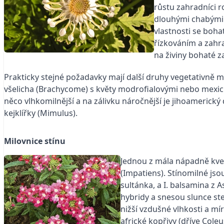
růstu zahradníci ro
dlouhými chabými p
vlastnosti se boha
řízkováním a zahr
na živiny bohaté z
Prakticky stejné požadavky mají další druhy vegetativně m
všelicha (Brachycome) s květy modrofialovými nebo mexi
něco vlhkomilnější a na zálivku náročnější je jihoameric
kejklířky (Mimulus).
Milovnice stínu
Jednou z mála nápadně kvet
(Impatiens). Stínomilné jsou
sultánka, a I. balsamina z 
hybridy a snesou slunce ste
nižší vzdušné vlhkosti a m
africké kopřivy (dříve Cole