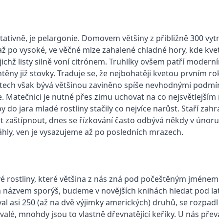
ativně, je pelargonie. Domovem většiny z přibližně 300 vytr
 až po vysoké, ve věčné mlze zahalené chladné hory, kde kv
ichž listy silně voní citrónem. Truhlíky ovšem patří moder
ny již stovky. Traduje se, že nejbohatěji kvetou prvním ro
 letech však bývá většinou zaviněno spíše nevhodnými podmí
e. Matečnici je nutné přes zimu uchovat na co nejsvětlejším 
y do jara mladé rostliny stačily co nejvíce narůst. Staří zah
rát zaštípnout, dnes se řízkování často odbývá někdy v únor
táhly, ven je vysazujeme až po posledních mrazech.
vé rostliny, které většina z nás zná pod počeštěným jméne
názvem sporýš, budeme v novějších knihách hledat pod la
al asi 250 (až na dvě výjimky amerických) druhů, se rozpad
rvalé, mnohdy jsou to vlastně dřevnatějící keříky. U nás př