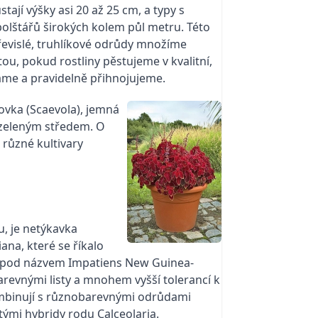
tají výšky asi 20 až 25 cm, a typy s
polštářů širokých kolem půl metru. Této
Převislé, truhlíkové odrůdy množíme
u, pokud rostliny pěstujeme v kvalitní,
váme a pravidelně přihnojujeme.
ovka (Scaevola), jemná
 zeleným středem. O
různé kultivary
, je netýkavka
ana, které se říkalo
íří pod názvem Impatiens New Guinea-
barevnými listy a mnohem vyšší tolerancí k
kombinují s různobarevnými odrůdami
tými hybridy rodu Calceolaria.