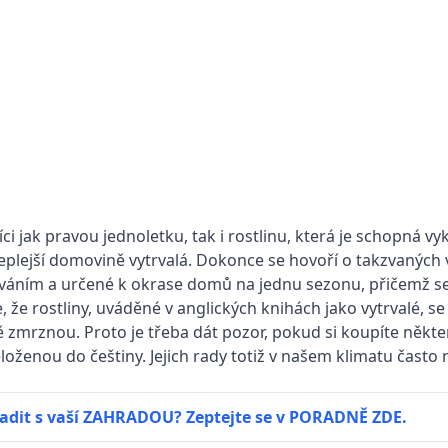
ci jak pravou jednoletku, tak i rostlinu, která je schopná vy
teplejší domovině vytrvalá. Dokonce se hovoří o takzvaných
ováním a určené k okrase domů na jednu sezonu, přičemž se
e, že rostliny, uváděné v anglických knihách jako vytrvalé, s
ě zmrznou. Proto je třeba dát pozor, pokud si koupíte někt
oženou do češtiny. Jejich rady totiž v našem klimatu často n
adit s vaší ZAHRADOU? Zeptejte se v PORADNĚ ZDE.