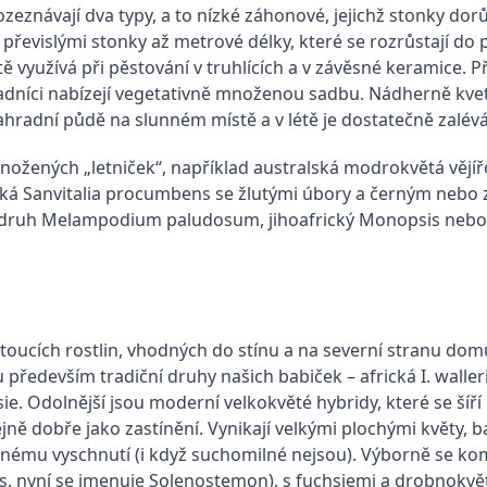
zeznávají dva typy, a to nízké záhonové, jejichž stonky dorůs
řevislými stonky až metrové délky, které se rozrůstají do 
tě využívá při pěstování v truhlících a v závěsné keramice. 
adníci nabízejí vegetativně množenou sadbu. Nádherně kveto
ahradní půdě na slunném místě a v létě je dostatečně zalé
nožených „letniček“, například australská modrokvětá vějíř
cká Sanvitalia procumbens se žlutými úbory a černým nebo
ký druh Melampodium paludosum, jihoafrický Monopsis nebo 
oucích rostlin, vhodných do stínu a na severní stranu domu
 především tradiční druhy našich babiček – africká I. walleri
Asie. Odolnější jsou moderní velkokvěté hybridy, které se š
jně dobře jako zastínění. Vynikají velkými plochými květy, 
írnému vyschnutí (i když suchomilné nejsou). Výborně se 
us, nyní se jmenuje Solenostemon), s fuchsiemi a drobnokvě