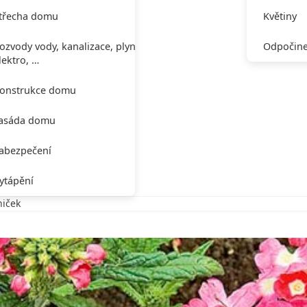
třecha domu
Květiny
ozvody vody, kanalizace, plynu,
Odpočine
lektro, …
onstrukce domu
asáda domu
abezpečení
ytápění
niček