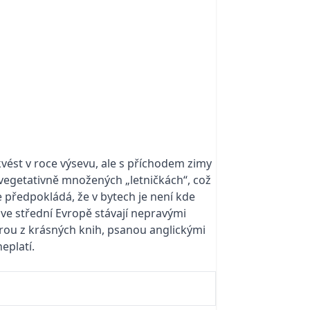
kvést v roce výsevu, ale s příchodem zimy
 vegetativně množených „letničkách“, což
 předpokládá, že v bytech je není kde
e ve střední Evropě stávají nepravými
erou z krásných knih, psanou anglickými
eplatí.