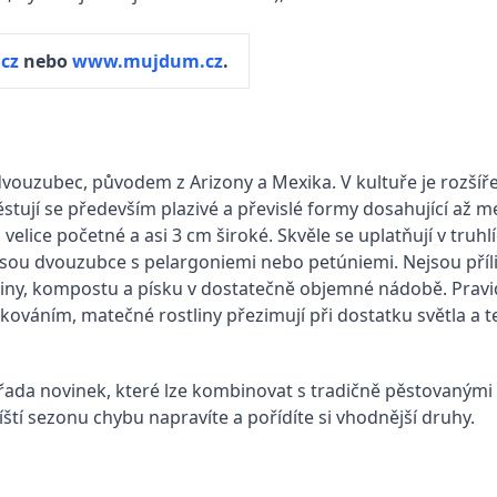
cz
nebo
www.mujdum.cz
.
dvouzubec, původem z Arizony a Mexika. V kultuře je rozšíře
pěstují se především plazivé a převislé formy dosahující až 
elice početné a asi 3 cm široké. Skvěle se uplatňují v truhlí
 jsou dvouzubce s pelargoniemi nebo petúniemi. Nejsou příl
eliny, kompostu a písku v dostatečně objemné nádobě. Pravi
ováním, matečné rostliny přezimují při dostatku světla a t
řada novinek, které lze kombinovat s tradičně pěstovanými 
říští sezonu chybu napravíte a pořídíte si vhodnější druhy.