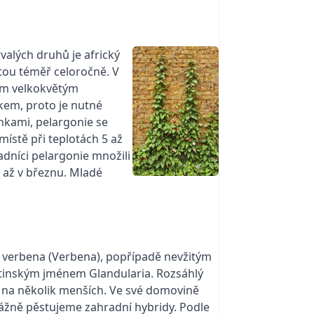
valých druhů je africký
etou téměř celoročně. V
ním velkokvětým
kem, proto je nutné
nkami, pelargonie se
místě při teplotách 5 až
radníci pelargonie množili
u až v březnu. Mladé
m verbena (Verbena), popřípadě nevžitým
tinským jménem Glandularia. Rozsáhlý
l na několik menších. Ve své domovině
evážně pěstujeme zahradní hybridy. Podle