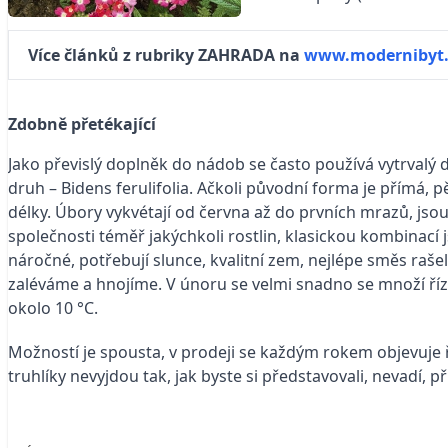
Více článků z rubriky ZAHRADA na
www.modernibyt.
Zdobně přetékající
Jako převislý doplněk do nádob se často používá vytrvalý 
druh – Bidens ferulifolia. Ačkoli původní forma je přímá, 
délky. Úbory vykvétají od června až do prvních mrazů, jsou v
společnosti téměř jakýchkoli rostlin, klasickou kombinací
náročné, potřebují slunce, kvalitní zem, nejlépe směs raš
zaléváme a hnojíme. V únoru se velmi snadno se množí řízk
okolo 10 °C.
Možností je spousta, v prodeji se každým rokem objevuje 
truhlíky nevyjdou tak, jak byste si představovali, nevadí, p