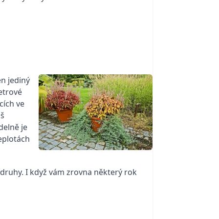
n jediný
metrové
cích ve
iš
delně je
eplotách
druhy. I když vám zrovna některý rok