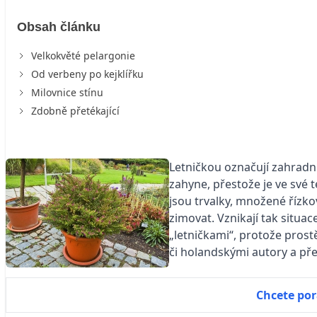
Obsah článku
Velkokvěté pelargonie
Od verbeny po kejklířku
Milovnice stínu
Zdobně přetékající
Letničkou označují zahradní
zahyne, přestože je ve své 
jsou trvalky, množené řízk
zimovat. Vznikají tak situac
„letničkami“, protože prost
či holandskými autory a přel
Chcete por