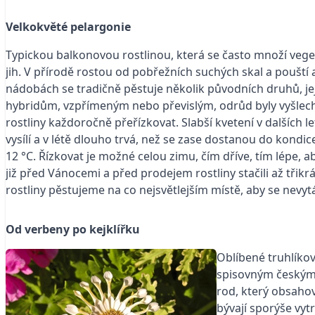
Velkokvěté pelargonie
Typickou balkonovou rostlinou, která se často množí veget
jih. V přírodě rostou od pobřežních suchých skal a pouští
nádobách se tradičně pěstuje několik původních druhů, jej
hybridům, vzpřímeným nebo převislým, odrůd byly vyšlechtě
rostliny každoročně přeřízkovat. Slabší kvetení v dalších
vysílí a v létě dlouho trvá, než se zase dostanou do kondic
12 °C. Řízkovat je možné celou zimu, čím dříve, tím lépe, ab
již před Vánocemi a před prodejem rostliny stačili až třik
rostliny pěstujeme na co nejsvětlejším místě, aby se nevy
Od verbeny po kejklířku
Oblíbené truhlíko
spisovným českým 
rod, který obsahov
bývají sporýše vyt