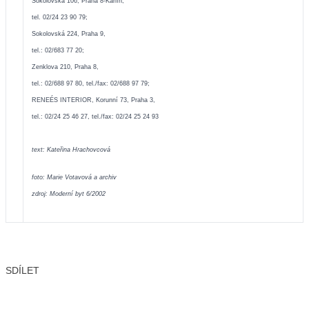
Sokolovská 106, Praha 8-Karlín,
tel. 02/24 23 90 79;
Sokolovská 224, Praha 9,
tel.: 02/683 77 20;
Zenklova 210, Praha 8,
tel.: 02/688 97 80,
tel./fax: 02/688 97 79;
RENEÉS INTERIOR, Korunní 73, Praha 3,
tel.: 02/24 25 46 27, tel./fax: 02/24 25 24 93
text: Kateřina Hrachovcová
foto: Marie Votavová a archiv
zdroj: Moderní byt 6/2002
SDÍLET
Facebook
X
LinkedIn
Email