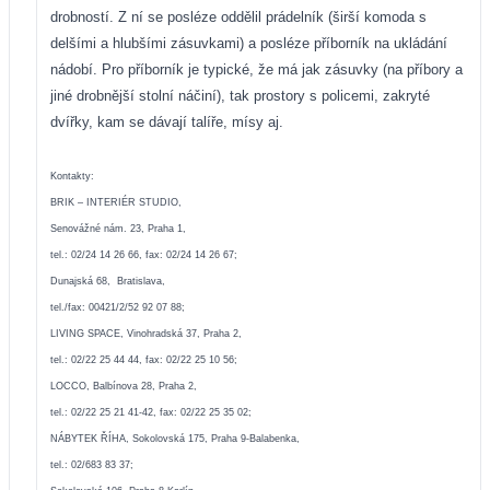
drobností. Z ní se posléze oddělil prádelník (širší komoda s
delšími a hlubšími zásuvkami) a posléze příborník na ukládání
nádobí. Pro příborník je typické, že má jak zásuvky (na příbory a
jiné drobnější stolní náčiní), tak prostory s policemi, zakryté
dvířky, kam se dávají talíře, mísy aj.
Kontakty:
BRIK – INTERIÉR STUDIO,
Senovážné nám. 23, Praha 1,
tel.: 02/24 14 26 66, fax: 02/24 14 26 67;
Dunajská 68,
Bratislava,
tel./fax: 00421/2/52 92 07 88;
LIVING SPACE, Vinohradská 37, Praha 2,
tel.: 02/22 25 44 44, fax: 02/22 25 10 56;
LOCCO, Balbínova 28, Praha 2,
tel.: 02/22 25 21 41-42, fax: 02/22 25 35 02;
NÁBYTEK ŘÍHA,
Sokolovská 175,
Praha 9-Balabenka,
tel.: 02/683 83 37;