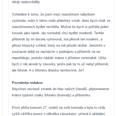
nikdy nedozvěděly.
Vzhledem k tomu, že jsem mezi starožitným nábytkem
vyrůstala, mám k němu stále přátelský vztah, dnes bych však ve
starožitnostech bydlet nechtěla. Možná že bych si pořídila jeden
kousek jako šperk, ale rozhodně chci bydlet moderně. Tenhle
příborník by mi docela vyhovoval, má přesně ten moderní, a
přitom klasický vzhled, který na mě působí útulně. Jenomže v
současné době se nacházím v podnájmu a příborník na nic
nepotřebuju, protože nádobí máme s přítelem minimálně. Užila
bych z něj akorát ty zásuvky, jenže pak by to už nebyl příborník,
ale šifonér. A o šifonéru dneska nemluvíme, že?
Poznámka redakce:
Abychom nevnesli zmatek do hlav našich čtenářů, připomeneme
krátce typické znaky šifonéru (komody) a příborníku.
První přišla koncem 17. století na svět komoda a byla to vždy
vyšší skříňka pouze s několika zásuvkami, určená k ukládání