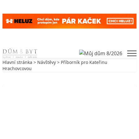
Skip to content
Men
Hlavní stránka
>
Návštěvy
> Příborník pro Kateřinu
Hrachovcovou
Zpět na Návštěvy
NÁVŠTĚVY
Příborník pro Kateřinu
Hrachovcovou
10. 6. 2003
4 min. čtení