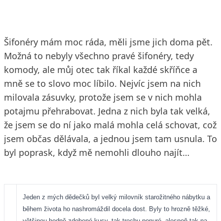
Šifonéry mám moc ráda, měli jsme jich doma pět.
Možná to nebyly všechno pravé šifonéry, tedy
komody, ale můj otec tak říkal každé skříňce a
mně se to slovo moc líbilo. Nejvíc jsem na nich
milovala zásuvky, protože jsem se v nich mohla
potajmu přehrabovat. Jedna z nich byla tak velká,
že jsem se do ní jako malá mohla celá schovat, což
jsem občas dělávala, a jednou jsem tam usnula. To
byl poprask, když mě nemohli dlouho najít…
Jeden z mých dědečků byl velký milovník starožitného nábytku a
během života ho nashromáždil docela dost. Byly to hrozně těžké,
většinou hodně zdobené kusy, tak trochu ponuré, alespoň tak na