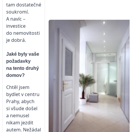
tam dostatečné
soukromí.
A navíc –
investice
do nemovitosti
je dobrá.
Jaké byly vaše
požadavky
na tento druhý
domov?
Chtěl jsem
bydlet v centru
Prahy, abych
si všude došel
a nemusel
nikam jezdit
autem. Nežádal