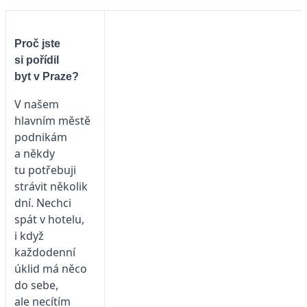
Proč jste
si pořídil
byt v Praze?
V našem
hlavním městě
podnikám
a někdy
tu potřebuji
strávit několik
dní. Nechci
spát v hotelu,
i když
každodenní
úklid má něco
do sebe,
ale necítím