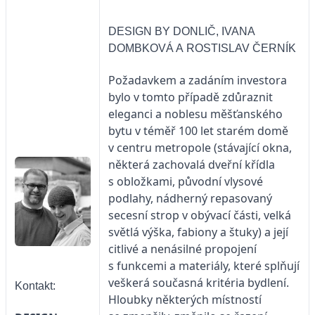
DESIGN BY DONLIČ, IVANA
DOMBKOVÁ A ROSTISLAV ČERNÍK
Požadavkem a zadáním investora
bylo v tomto případě zdůraznit
eleganci a noblesu měšťanského
bytu v téměř 100 let starém domě
v centru metropole (stávající okna,
některá zachovalá dveřní křídla
s obložkami, původní vlysové
podlahy, nádherný repasovaný
secesní strop v obývací části, velká
světlá výška, fabiony a štuky) a její
citlivé a nenásilné propojení
s funkcemi a materiály, které splňují
veškerá současná kritéria bydlení.
Kontakt:
Hloubky některých místností