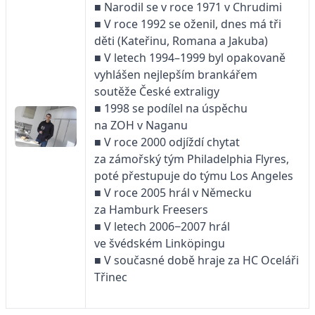
■ Narodil se v roce 1971 v Chrudimi
■ V roce 1992 se oženil, dnes má tři
děti (Kateřinu, Romana a Jakuba)
■ V letech 1994–1999 byl opakovaně
vyhlášen nejlepším brankářem
soutěže České extraligy
■ 1998 se podílel na úspěchu
na ZOH v Naganu
■ V roce 2000 odjíždí chytat
za zámořský tým Philadelphia Flyres,
poté přestupuje do týmu Los Angeles
■ V roce 2005 hrál v Německu
za Hamburk Freesers
■ V letech 2006−2007 hrál
ve švédském Linköpingu
■ V současné době hraje za HC Oceláři
Třinec