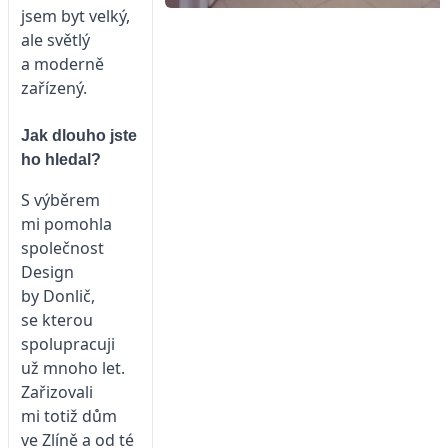
jsem byt velký,
ale světlý
a moderně
zařízený.
Jak dlouho jste
ho hledal?
S výběrem
mi pomohla
společnost
Design
by Donlič,
se kterou
spolupracuji
už mnoho let.
Zařizovali
mi totiž dům
ve Zlíně a od té