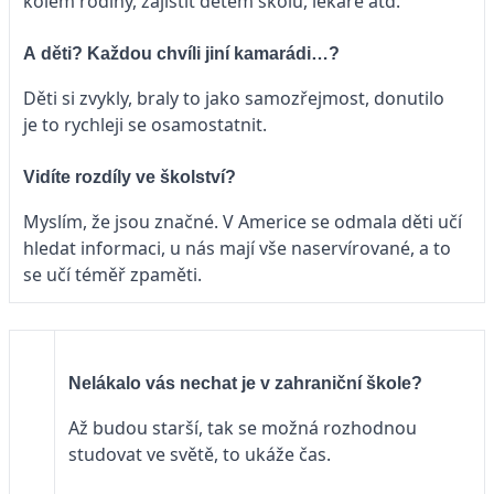
kolem rodiny, zajistit dětem školu, lékaře atd.
A děti? Každou chvíli jiní kamarádi…?
Děti si zvykly, braly to jako samozřejmost, donutilo
je to rychleji se osamostatnit.
Vidíte rozdíly ve školství?
Myslím, že jsou značné. V Americe se odmala děti učí
hledat informaci, u nás mají vše naservírované, a to
se učí téměř zpaměti.
Nelákalo vás nechat je v zahraniční škole?
Až budou starší, tak se možná rozhodnou
studovat ve světě, to ukáže čas.