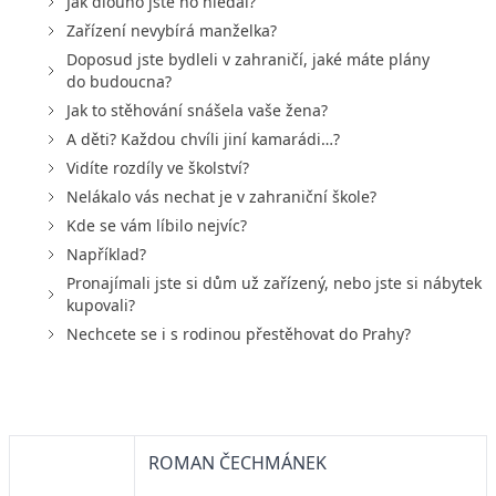
Jak dlouho jste ho hledal?
Zařízení nevybírá manželka?
Doposud jste bydleli v zahraničí, jaké máte plány
do budoucna?
Jak to stěhování snášela vaše žena?
A děti? Každou chvíli jiní kamarádi…?
Vidíte rozdíly ve školství?
Nelákalo vás nechat je v zahraniční škole?
Kde se vám líbilo nejvíc?
Například?
Pronajímali jste si dům už zařízený, nebo jste si nábytek
kupovali?
Nechcete se i s rodinou přestěhovat do Prahy?
ROMAN ČECHMÁNEK