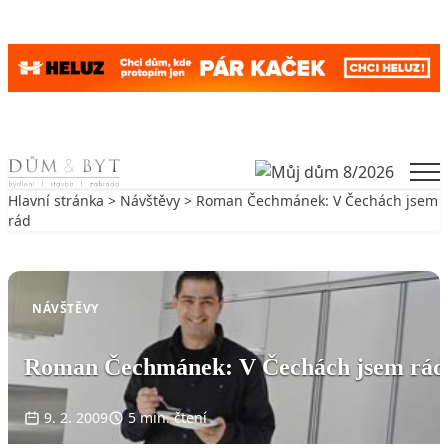
Skip to content
Men
Hlavní stránka
>
Návštěvy
> Roman Čechmánek: V Čechách jsem
rád
Zpět na Návštěvy
NÁVŠTĚVY
Roman Čechmánek: V Čechách jsem rád
9. 2. 2009
5 min. čtení