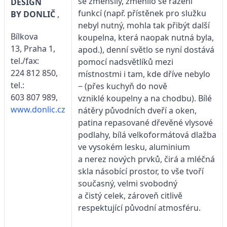
se zmenšily, změnilo se řazení
DESIGN
funkcí (např. přístěnek pro služku
BY DONLIČ
,
nebyl nutný, mohla tak přibýt další
Bílkova
koupelna, která naopak nutná byla,
13, Praha 1,
apod.), denní světlo se nyní dostává
tel./fax:
pomocí nadsvětlíků mezi
224 812 850,
místnostmi i tam, kde dříve nebylo
tel.:
− (přes kuchyň do nově
603 807 989,
vzniklé koupelny a na chodbu). Bílé
www.donlic.cz
nátěry původních dveří a oken,
patina repasované dřevěné vlysové
podlahy, bílá velkoformátová dlažba
ve vysokém lesku, aluminium
a nerez nových prvků, čirá a mléčná
skla násobící prostor, to vše tvoří
současný, velmi svobodný
a čistý celek, zároveň citlivě
respektující původní atmosféru.