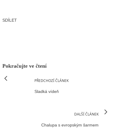
SDÍLET
Facebook
X
LinkedIn
Email
Pokračujte ve čtení
PŘEDCHOZÍ ČLÁNEK
Sladká vídeň
DALŠÍ ČLÁNEK
Chalupa s evropským šarmem