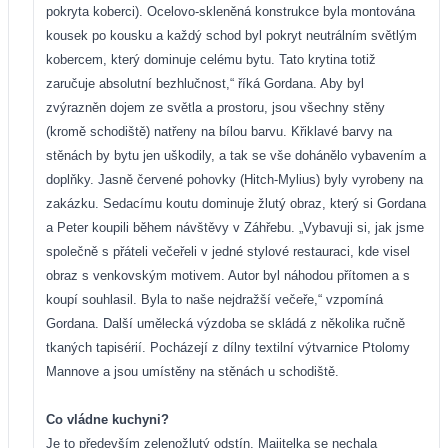
pokryta koberci). Ocelovo-skleněná konstrukce byla montována
kousek po kousku a každý schod byl pokryt neutrálním světlým
kobercem, který dominuje celému bytu. Tato krytina totiž
zaručuje absolutní bezhlučnost,“ říká Gordana. Aby byl
zvýrazněn dojem ze světla a prostoru, jsou všechny stěny
(kromě schodiště) natřeny na bílou barvu. Křiklavé barvy na
stěnách by bytu jen uškodily, a tak se vše dohánělo vybavením a
doplňky. Jasně červené pohovky (Hitch-Mylius) byly vyrobeny na
zakázku. Sedacímu koutu dominuje žlutý obraz, který si Gordana
a Peter koupili během návštěvy v Záhřebu. „Vybavuji si, jak jsme
společně s přáteli večeřeli v jedné stylové restauraci, kde visel
obraz s venkovským motivem. Autor byl náhodou přítomen a s
koupí souhlasil. Byla to naše nejdražší večeře,“ vzpomíná
Gordana. Další umělecká výzdoba se skládá z několika ručně
tkaných tapisérií. Pocházejí z dílny textilní výtvarnice Ptolomy
Mannove a jsou umístěny na stěnách u schodiště.
Co vládne kuchyni?
Je to především zelenožlutý odstín. Majitelka se nechala