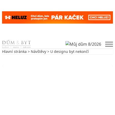
Skip to content
Men
Hlavní stránka
>
Návštěvy
> U designu byt nekončí
Zpět na Návštěvy
NÁVŠTĚVY
U designu byt nekončí
17. 11. 2005
5 min. čtení