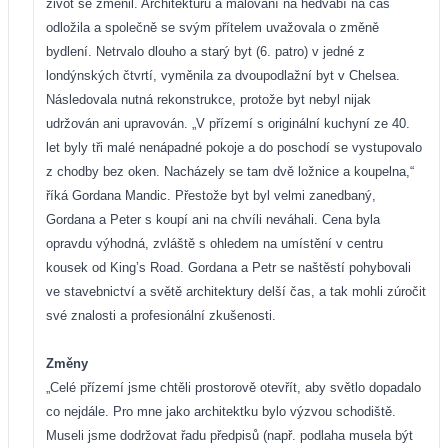
život se změnil. Architekturu a malování na hedvábí na čas
odložila a společně se svým přítelem uvažovala o změně
bydlení. Netrvalo dlouho a starý byt (6. patro) v jedné z
londýnských čtvrtí, vyměnila za dvoupodlažní byt v Chelsea.
Následovala nutná rekonstrukce, protože byt nebyl nijak
udržován ani upravován. „V přízemí s originální kuchyní ze 40.
let byly tři malé nenápadné pokoje a do poschodí se vystupovalo
z chodby bez oken. Nacházely se tam dvě ložnice a koupelna,“
říká Gordana Mandic. Přestože byt byl velmi zanedbaný,
Gordana a Peter s koupí ani na chvíli neváhali. Cena byla
opravdu výhodná, zvláště s ohledem na umístění v centru
kousek od King’s Road. Gordana a Petr se naštěstí pohybovali
ve stavebnictví a světě architektury delší čas, a tak mohli zúročit
své znalosti a profesionální zkušenosti.
Změny
„Celé přízemí jsme chtěli prostorově otevřít, aby světlo dopadalo
co nejdále. Pro mne jako architektku bylo výzvou schodiště.
Museli jsme dodržovat řadu předpisů (např. podlaha musela být