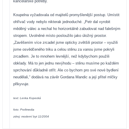
kancelářské potřeby.
Koupelna vyžadovala od majitelů promyšlenější postup. Umístit
ohřívač vody nebylo nikterak jednoduché. „Petr dal vyrobit
měděný válec a nechal ho horizontálně zabudovat nad falešným
stropem. Uvolněné místo posloužilo jako úložný prostor.
„Zavěšením více zrcadel jsme opticky zvětšili prostor – využili
jsme osvědčeného triku a celou stěnu za vanou jsme pokryli
zrcadlem. Je to mnohem levnější, než kdybychom použili
obklady. Má to jen jednu nevýhodu – stěnu musíme po každém
sprchování důkladně otřít. Ale co bychom pro své nové bydlení
neudělali,“ dodává na závěr Gordana Mandic a její přítel mlčky
přikyvuje.
text: Lenka Kopecká
foto: Profimedia
zdroj: moderní byt 11/2004